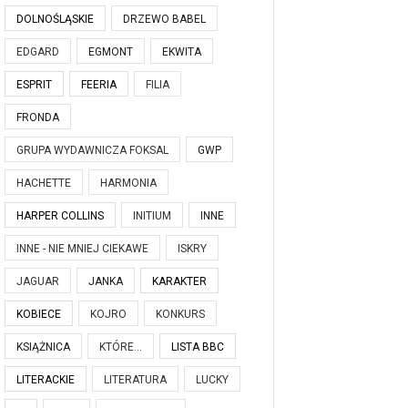
DOLNOŚLĄSKIE
DRZEWO BABEL
EDGARD
EGMONT
EKWITA
ESPRIT
FEERIA
FILIA
FRONDA
GRUPA WYDAWNICZA FOKSAL
GWP
HACHETTE
HARMONIA
HARPER COLLINS
INITIUM
INNE
INNE - NIE MNIEJ CIEKAWE
ISKRY
JAGUAR
JANKA
KARAKTER
KOBIECE
KOJRO
KONKURS
KSIĄŻNICA
KTÓRE...
LISTA BBC
LITERACKIE
LITERATURA
LUCKY