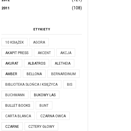
(108)
2011
ETYKIETY
10 KSIĄŻEK
AGORA
AKAPIT PRESS
AKCENT
AKCJA
AKURAT
ALBATROS
ALETHEIA
AMBER
BELLONA
BERNARDINUM
BIBLIOTEKA SŁOŃCA I KSIĘŻYCA
BIS
BUCHMANN
BUKOWY LAS
BULLET BOOKS
BUNT
CARTA BLANCA
CZARNA OWCA
CZARNE
CZTERY GŁOWY