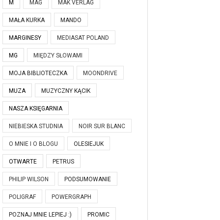
M
MAG
MAK VERLAG
MAŁA KURKA
MANDO
MARGINESY
MEDIASAT POLAND
MG
MIĘDZY SŁOWAMI
MOJA BIBLIOTECZKA
MOONDRIVE
MUZA
MUZYCZNY KĄCIK
NASZA KSIĘGARNIA
NIEBIESKA STUDNIA
NOIR SUR BLANC
O MNIE I O BLOGU
OLESIEJUK
OTWARTE
PETRUS
PHILIP WILSON
PODSUMOWANIE
POLIGRAF
POWERGRAPH
POZNAJ MNIE LEPIEJ :)
PROMIC