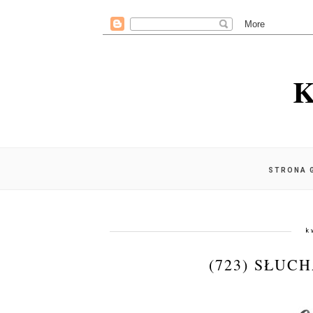
K
STRONA 
k
(723) SŁUC