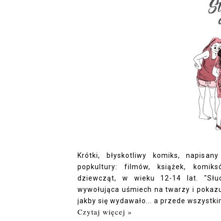
Krótki, błyskotliwy komiks, napisa
popkultury: filmów, książek, komik
dziewcząt, w wieku 12-14 lat. "Słuc
wywołująca uśmiech na twarzy i pokazuj
jakby się wydawało... a przede wszystk
Czytaj więcej »