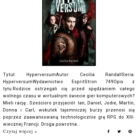
Tytuł: HyperversumAutor: Cecilia RandallSeria:
HyperversumWydawnictwo EspritStron 749Opis z
tyłu:Rodzice ostrzegali cię przed spędzaniem całego
wolnego czasu w wirtualnym świecie gier komputerowych?
Mieli rację...Sześcioro przyjaciół: Ian, Daniel, Jodie, Martin,
Donna i Carl, wskutek tajemniczej burzy przenosi się
poprzez zaawansowaną technologicznie grę RPG do XIII-
wiecznej Francji. Droga powrotna...
Czytaj więcej »