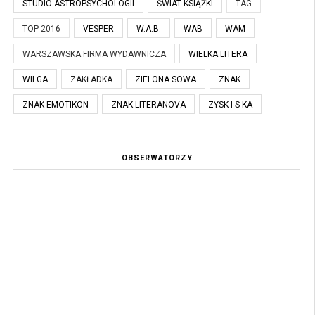
STUDIO ASTROPSYCHOLOGII
ŚWIAT KSIĄŻKI
TAG
TOP 2016
VESPER
W.A.B.
WAB
WAM
WARSZAWSKA FIRMA WYDAWNICZA
WIELKA LITERA
WILGA
ZAKŁADKA
ZIELONA SOWA
ZNAK
ZNAK EMOTIKON
ZNAK LITERANOVA
ZYSK I S-KA
OBSERWATORZY