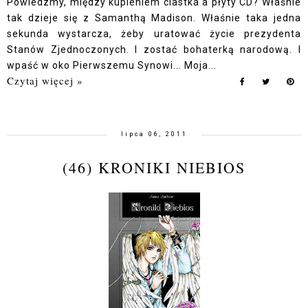
Powiedzmy, między kupieniem ciastka a płyty CD? Właśnie
tak dzieje się z Samanthą Madison. Właśnie taka jedna
sekunda wystarcza, żeby uratować życie prezydenta
Stanów Zjednoczonych. I zostać bohaterką narodową. I
wpaść w oko Pierwszemu Synowi... Moja...
Czytaj więcej »
lipca 06, 2011
(46) KRONIKI NIEBIOS