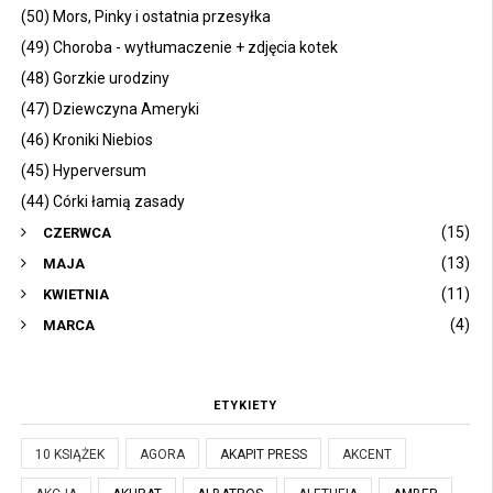
(50) Mors, Pinky i ostatnia przesyłka
(49) Choroba - wytłumaczenie + zdjęcia kotek
(48) Gorzkie urodziny
(47) Dziewczyna Ameryki
(46) Kroniki Niebios
(45) Hyperversum
(44) Córki łamią zasady
(15)
CZERWCA
(13)
MAJA
(11)
KWIETNIA
(4)
MARCA
ETYKIETY
10 KSIĄŻEK
AGORA
AKAPIT PRESS
AKCENT