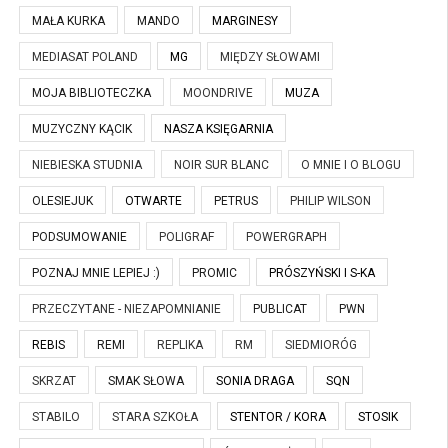
MAŁA KURKA
MANDO
MARGINESY
MEDIASAT POLAND
MG
MIĘDZY SŁOWAMI
MOJA BIBLIOTECZKA
MOONDRIVE
MUZA
MUZYCZNY KĄCIK
NASZA KSIĘGARNIA
NIEBIESKA STUDNIA
NOIR SUR BLANC
O MNIE I O BLOGU
OLESIEJUK
OTWARTE
PETRUS
PHILIP WILSON
PODSUMOWANIE
POLIGRAF
POWERGRAPH
POZNAJ MNIE LEPIEJ :)
PROMIC
PRÓSZYŃSKI I S-KA
PRZECZYTANE - NIEZAPOMNIANIE
PUBLICAT
PWN
REBIS
REMI
REPLIKA
RM
SIEDMIORÓG
SKRZAT
SMAK SŁOWA
SONIA DRAGA
SQN
STABILO
STARA SZKOŁA
STENTOR / KORA
STOSIK