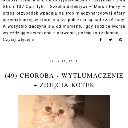
Rekosz Seria: Mors, Pinky Wydawnictwo Prószyński i S-ka
Stron 137 Opis tyłu: Szkolni detektywi – Mors i Pinky –
przez przypadek wpadają na trop międzynarodowej afery
przemytniczej, w której macza palce ich sąsiad zza ściany.
A wszystko zaczyna się od momentu, gdy rodzice Morsa
wyjeżdżają na weekend – porwanie, pościg i strzelanina,...
Czytaj więcej »
lipca 18, 2011
(49) CHOROBA - WYTŁUMACZENIE
+ ZDJĘCIA KOTEK