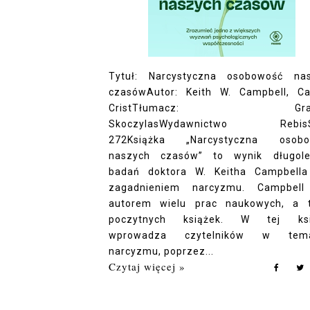
Tytuł: Narcystyczna osobowość na
czasówAutor: Keith W. Campbell, Ca
CristTłumacz: Graż
SkoczylasWydawnictwo RebisS
272Książka „Narcystyczna osobo
naszych czasów” to wynik długole
badań doktora W. Keitha Campbell
zagadnieniem narcyzmu. Campbell
autorem wielu prac naukowych, a 
poczytnych książek. W tej ksi
wprowadza czytelników w tema
narcyzmu, poprzez...
Czytaj więcej »