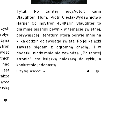
Tytuł: Po tamtej nocyAutor: Karin
Slaughter Tłum. Piotr CieślakWydawnictwo
Harper CollinsStron 464Karin Slaughter to
szych
dla mnie pisarski pewnik w temacie świetnej,
rolyn
porywającej literatury, która porwie mnie na
yna
kilka godzin do swojego świata. Po jej książki
tron
zawsze sięgam z ogromną chęcią… i w
wość
dodatku nigdy mnie nie zawodzą. „Po tamtej
tnich
stronie” jest książką należącą do cyklu, a
a nad
konkretnie jedenastą...
 jest
Czytaj więcej »
także
ążce
tykę