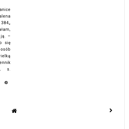
anice
ena
 384„
ałam,
ją. –
o się
posób
elką
ennik
s, s.