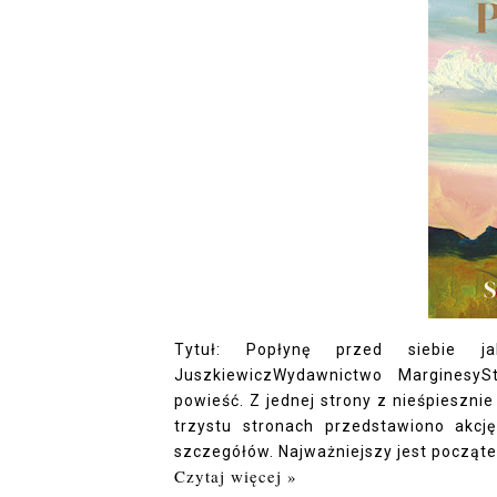
Tytuł: Popłynę przed siebie ja
JuszkiewiczWydawnictwo MarginesySt
powieść. Z jednej strony z nieśpieszni
trzystu stronach przedstawiono akcj
szczegółów. Najważniejszy jest początek i
Czytaj więcej »