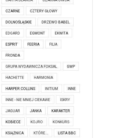
CARTA BLANCA
CZARNA OWCA
CZARNE
CZTERY GŁOWY
DOLNOŚLĄSKIE
DRZEWO BABEL
EDGARD
EGMONT
EKWITA
ESPRIT
FEERIA
FILIA
FRONDA
GRUPA WYDAWNICZA FOKSAL
GWP
HACHETTE
HARMONIA
HARPER COLLINS
INITIUM
INNE
INNE - NIE MNIEJ CIEKAWE
ISKRY
JAGUAR
JANKA
KARAKTER
KOBIECE
KOJRO
KONKURS
KSIĄŻNICA
KTÓRE...
LISTA BBC