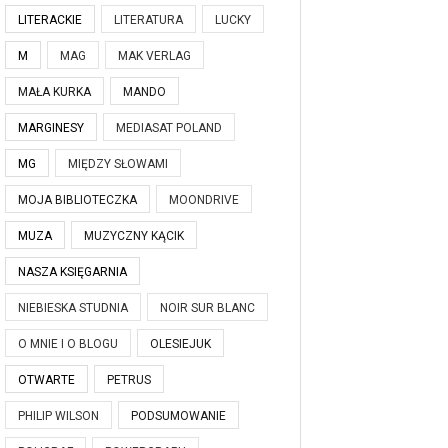
LITERACKIE
LITERATURA
LUCKY
M
MAG
MAK VERLAG
MAŁA KURKA
MANDO
MARGINESY
MEDIASAT POLAND
MG
MIĘDZY SŁOWAMI
MOJA BIBLIOTECZKA
MOONDRIVE
MUZA
MUZYCZNY KĄCIK
NASZA KSIĘGARNIA
NIEBIESKA STUDNIA
NOIR SUR BLANC
O MNIE I O BLOGU
OLESIEJUK
OTWARTE
PETRUS
PHILIP WILSON
PODSUMOWANIE