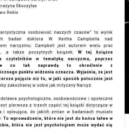
Grażyna Skoczylas
wo Rebis
Narcystyczna osobowość naszych czasów” to wynik
nich badań doktora W. Keitha Campbella nad
iem narcyzmu. Campbell jest autorem wielu prac
h, a także poczytnych książek.
W tej książce
a czytelników w tematykę narcyzmu, poprzez
enie co tak naprawdę to określenie z
icznego punktu widzenia oznacza. Wyjaśnia, że jest
ersze pojęcie niż to, w jaki sposób potocznie jest
soby zakochanej w sobie jak mityczny Narcyz.
dstawia psychologiczne, osobowościowe i społeczne
jest pierwsza z trzech części tej książki dotycząca w
a i opisująca, do jakich zmian w badaniach musiało
y.
To wprowadzenie, które nie jest do końca łatwe w
ie, która nie jest psychologiem może wydać się