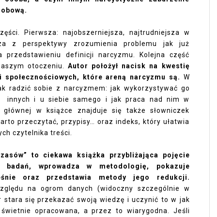
orobową.
ęści. Pierwsza: najobszerniejsza, najtrudniejsza w
sza z perspektywy zrozumienia problemu jak już
 przedstawieniu definicji narcyzmu. Kolejna część
naszym otoczeniu.
Autor położył nacisk na kwestię
ali społecznościowych, które areną narcyzmu są.
W
jak radzić sobie z narcyzmem: jak wykorzystywać go
m innych i u siebie samego i jak praca nad nim w
i głównej w książce znajduje się także słowniczek
warto przeczytać, przypisy… oraz indeks, który ułatwia
ch czytelnika treści.
asów” to ciekawa książka przybliżająca pojęcie
m badań, wprowadza w metodologię, pokazuje
eśnie oraz przedstawia metody jego redukcji.
zględu na ogrom danych (widoczny szczególnie w
r stara się przekazać swoją wiedzę i uczynić to w jak
 świetnie opracowana, a przez to wiarygodna. Jeśli