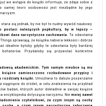
 już we wstępie do książki informuje, że zdaje sobie z
o samej teorii osobowości jest niezbędne by jego
 narcyzm.
stara się jednak, by nie był to nudny wywód naukowy.
 postaci należących popkultury, by w lepszy –
ikowi dane narcystyczne zachowania.
Te odwołania
Things sprawiają, że książka nabiera lekkości i dobrze
iać idealnie byłoby gdyby te odwołania były bardziej
bohaterów. Przydałoby się przywołać konkretne
kładowcą akademickim. Tym samym nieobce są mu
W książce zamieszczono rozbudowane przypisy i
y rozdziały książki.
Umożliwia to dalsze poszerzanie
 sięgnięcie do źródeł, w celu znalezienia na przykład
ów badań, których autor dokładnie w swojej książce
uba encyklopedia dotycząca narcyzmu. Nie
mniej nawet
wiadomienie czytelnikowi, że czym innym są cechy
a osoba, a czym innym narcystyczne zaburzenie