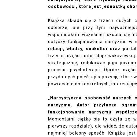
osobowości, które jest jednostką ch
Książka składa się z trzech dużych cz
odbiorze, ale przy tym najważniej
wspominałam wcześniej skupia się na
dotyczy funkcjonowania narcyzmu w 
relacji, władzy, subkultur oraz port
trzeciej części autor daje wskazówki 
strategicznie, redukować jego pozio
procesie psychoterapii. Oprócz częśc
przydatnych pojęć, spis pozycji, które 
powracanie do konkretnych, interesujący
„Narcystyczna osobowość naszych cz
narcyzmu. Autor przytacza ogro
funkcjonowanie narcyzmu współcz
Momentami ciężko się to czyta ze w
pierwszy rozdziale), ale widać, że auto
najmniej bolesny sposób. Książka jest