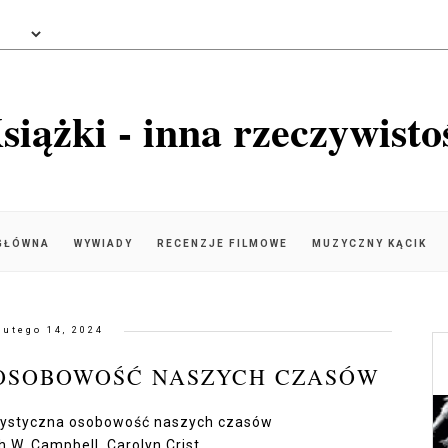
siążki - inna rzeczywisto
GŁÓWNA
WYWIADY
RECENZJE FILMOWE
MUZYCZNY KĄCIK
lutego 14, 2024
 OSOBOWOŚĆ NASZYCH CZASÓW
rcystyczna osobowość naszych czasów
h W. Campbell, Carolyn Crist