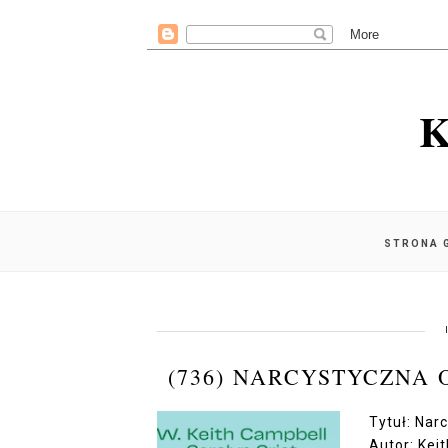
K
STRONA 
(736) NARCYSTYCZNA
Tytuł: Na
Autor: Keit