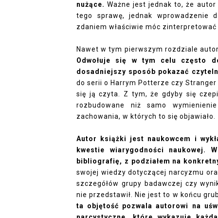
nużące.
Ważne jest jednak to, że autor
tego sprawę, jednak wprowadzenie d
zdaniem właściwie móc zinterpretować
Nawet w tym pierwszym rozdziale autor 
Odwołuje się w tym celu często do
dosadniejszy sposób pokazać czyteln
do serii o Harrym Potterze czy Stranger 
się ją czyta. Z tym, że gdyby się czep
rozbudowane niż samo wymienienie 
zachowania, w których to się objawiało.
Autor książki jest naukowcem i wy
kwestie wiarygodności naukowej. 
bibliografię, z podziałem na konkretn
swojej wiedzy dotyczącej narcyzmu oraz
szczegółów grupy badawczej czy wynik
nie przedstawił. Nie jest to w końcu gr
ta objętość pozwala autorowi na uś
narcystyczne, które wykazuje każd