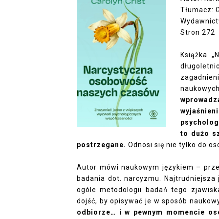
Tłumacz: 
Wydawnict
Stron 272
Książka „
długolet
zagadnien
naukowyc
wprowadz
wyjaśni
psycholog
to dużo sz
postrzegane.
Odnosi się nie tylko do o
Autor mówi naukowym językiem – prze
badania dot. narcyzmu. Najtrudniejsza 
ogóle metodologii badań tego zjawisk
dojść, by opisywać je w sposób naukow
odbiorze… i w pewnym momencie osob