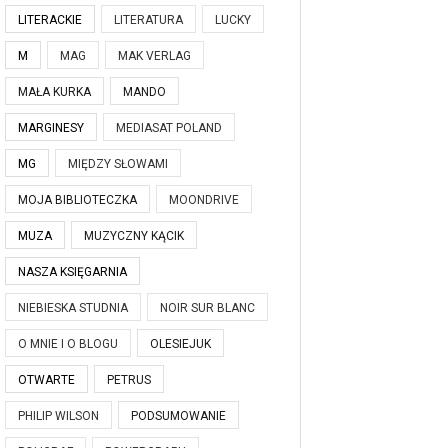
LITERACKIE
LITERATURA
LUCKY
M
MAG
MAK VERLAG
MAŁA KURKA
MANDO
MARGINESY
MEDIASAT POLAND
MG
MIĘDZY SŁOWAMI
MOJA BIBLIOTECZKA
MOONDRIVE
MUZA
MUZYCZNY KĄCIK
NASZA KSIĘGARNIA
NIEBIESKA STUDNIA
NOIR SUR BLANC
O MNIE I O BLOGU
OLESIEJUK
OTWARTE
PETRUS
PHILIP WILSON
PODSUMOWANIE