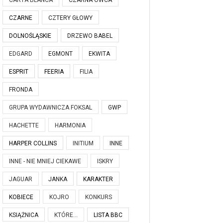
CARTA BLANCA
CZARNA OWCA
CZARNE
CZTERY GŁOWY
DOLNOŚLĄSKIE
DRZEWO BABEL
EDGARD
EGMONT
EKWITA
ESPRIT
FEERIA
FILIA
FRONDA
GRUPA WYDAWNICZA FOKSAL
GWP
HACHETTE
HARMONIA
HARPER COLLINS
INITIUM
INNE
INNE - NIE MNIEJ CIEKAWE
ISKRY
JAGUAR
JANKA
KARAKTER
KOBIECE
KOJRO
KONKURS
KSIĄŻNICA
KTÓRE...
LISTA BBC