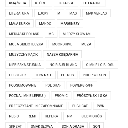
KSIĄŻNICA
KTÓRE...
LISTA BBC
LITERACKIE
LITERATURA
LUCKY
M
MAG
MAK VERLAG
MAŁA KURKA
MANDO
MARGINESY
MEDIASAT POLAND
MG
MIĘDZY SŁOWAMI
MOJA BIBLIOTECZKA
MOONDRIVE
MUZA
MUZYCZNY KĄCIK
NASZA KSIĘGARNIA
NIEBIESKA STUDNIA
NOIR SUR BLANC
O MNIE I O BLOGU
OLESIEJUK
OTWARTE
PETRUS
PHILIP WILSON
PODSUMOWANIE
POLIGRAF
POWERGRAPH
POZNAJ MNIE LEPIEJ :)
PROMIC
PRÓSZYŃSKI I S-KA
PRZECZYTANE - NIEZAPOMNIANIE
PUBLICAT
PWN
REBIS
REMI
REPLIKA
RM
SIEDMIORÓG
SKRZAT
SMAK SŁOWA
SONIA DRAGA
SQN