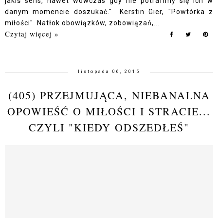
jakiś sens, nawet wówczas gdy nie potrafimy się ich w
danym momencie doszukać." Kerstin Gier, "Powtórka z
miłości" Natłok obowiązków, zobowiązań,...
Czytaj więcej »
listopada 06, 2015
(405) PRZEJMUJĄCA, NIEBANALNA
OPOWIEŚĆ O MIŁOŚCI I STRACIE...
CZYLI "KIEDY ODSZEDŁEŚ"