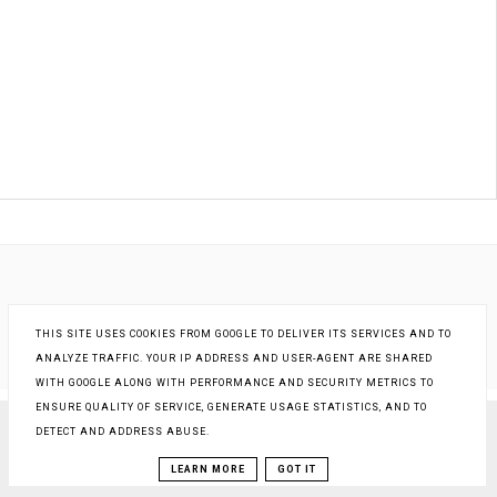
THIS SITE USES COOKIES FROM GOOGLE TO DELIVER ITS SERVICES AND TO
ANALYZE TRAFFIC. YOUR IP ADDRESS AND USER-AGENT ARE SHARED
WITH GOOGLE ALONG WITH PERFORMANCE AND SECURITY METRICS TO
ENSURE QUALITY OF SERVICE, GENERATE USAGE STATISTICS, AND TO
DETECT AND ADDRESS ABUSE.
COPYRIGHT ©
KSIĄŻKI - INNA RZECZYWISTOŚĆ
, BLOGGER
BLOG DESIGN:
KAROGRAFIA.PL
LEARN MORE
GOT IT