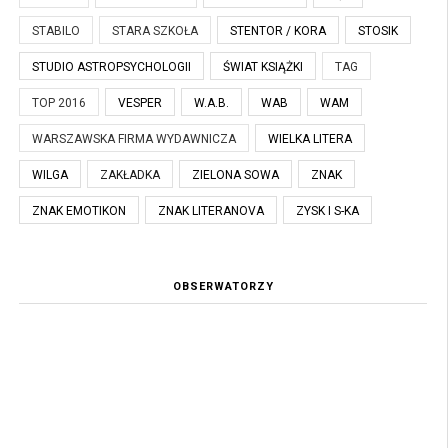
STABILO
STARA SZKOŁA
STENTOR / KORA
STOSIK
STUDIO ASTROPSYCHOLOGII
ŚWIAT KSIĄŻKI
TAG
TOP 2016
VESPER
W.A.B.
WAB
WAM
WARSZAWSKA FIRMA WYDAWNICZA
WIELKA LITERA
WILGA
ZAKŁADKA
ZIELONA SOWA
ZNAK
ZNAK EMOTIKON
ZNAK LITERANOVA
ZYSK I S-KA
OBSERWATORZY