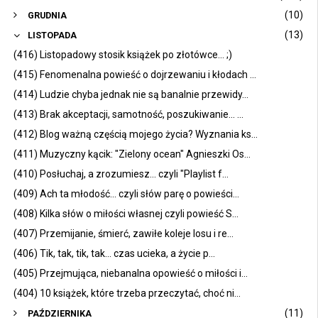
(10)
GRUDNIA
(13)
LISTOPADA
(416) Listopadowy stosik książek po złotówce... ;)
(415) Fenomenalna powieść o dojrzewaniu i kłodach ...
(414) Ludzie chyba jednak nie są banalnie przewidy...
(413) Brak akceptacji, samotność, poszukiwanie... ...
(412) Blog ważną częścią mojego życia? Wyznania ks...
(411) Muzyczny kącik: "Zielony ocean" Agnieszki Os...
(410) Posłuchaj, a zrozumiesz... czyli "Playlist f...
(409) Ach ta młodość... czyli słów parę o powieści...
(408) Kilka słów o miłości własnej czyli powieść S...
(407) Przemijanie, śmierć, zawiłe koleje losu i re...
(406) Tik, tak, tik, tak... czas ucieka, a życie p...
(405) Przejmująca, niebanalna opowieść o miłości i...
(404) 10 książek, które trzeba przeczytać, choć ni...
(11)
PAŹDZIERNIKA