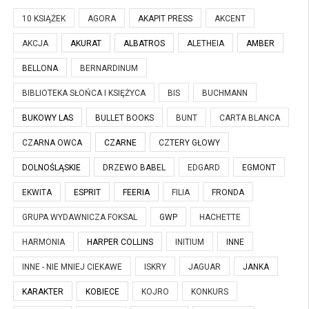
10 KSIĄŻEK
AGORA
AKAPIT PRESS
AKCENT
AKCJA
AKURAT
ALBATROS
ALETHEIA
AMBER
BELLONA
BERNARDINUM
BIBLIOTEKA SŁOŃCA I KSIĘŻYCA
BIS
BUCHMANN
BUKOWY LAS
BULLET BOOKS
BUNT
CARTA BLANCA
CZARNA OWCA
CZARNE
CZTERY GŁOWY
DOLNOŚLĄSKIE
DRZEWO BABEL
EDGARD
EGMONT
EKWITA
ESPRIT
FEERIA
FILIA
FRONDA
GRUPA WYDAWNICZA FOKSAL
GWP
HACHETTE
HARMONIA
HARPER COLLINS
INITIUM
INNE
INNE - NIE MNIEJ CIEKAWE
ISKRY
JAGUAR
JANKA
KARAKTER
KOBIECE
KOJRO
KONKURS