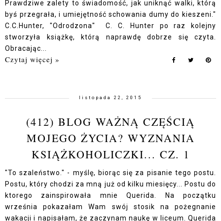
Prawdziwe zalety to świadomość, jak uniknąć walki, którą
byś przegrała, i umiejętność schowania dumy do kieszeni."
C.C.Hunter, "Odrodzona" C. C. Hunter po raz kolejny
stworzyła książkę, którą naprawdę dobrze się czyta.
Obracając...
Czytaj więcej »
listopada 22, 2015
(412) BLOG WAŻNĄ CZĘŚCIĄ
MOJEGO ŻYCIA? WYZNANIA
KSIĄŻKOHOLICZKI... CZ. 1
"To szaleństwo." - myślę, biorąc się za pisanie tego postu.
Postu, który chodzi za mną już od kilku miesięcy... Postu do
ktorego zainspirowała mnie Querida. Na początku
września pokazałam Wam swój stosik na pożegnanie
wakacji i napisałam, że zaczynam naukę w liceum. Querida