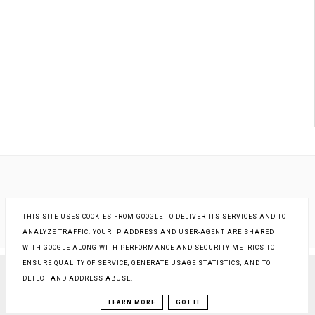
THIS SITE USES COOKIES FROM GOOGLE TO DELIVER ITS SERVICES AND TO
ANALYZE TRAFFIC. YOUR IP ADDRESS AND USER-AGENT ARE SHARED
WITH GOOGLE ALONG WITH PERFORMANCE AND SECURITY METRICS TO
ENSURE QUALITY OF SERVICE, GENERATE USAGE STATISTICS, AND TO
DETECT AND ADDRESS ABUSE.
COPYRIGHT ©
KSIĄŻKI - INNA RZECZYWISTOŚĆ
, BLOGGER
BLOG DESIGN:
KAROGRAFIA.PL
LEARN MORE
GOT IT