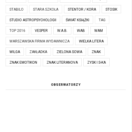
STABILO
STARA SZKOŁA
STENTOR / KORA
STOSIK
STUDIO ASTROPSYCHOLOGII
ŚWIAT KSIĄŻKI
TAG
TOP 2016
VESPER
W.A.B.
WAB
WAM
WARSZAWSKA FIRMA WYDAWNICZA
WIELKA LITERA
WILGA
ZAKŁADKA
ZIELONA SOWA
ZNAK
ZNAK EMOTIKON
ZNAK LITERANOVA
ZYSK I S-KA
OBSERWATORZY