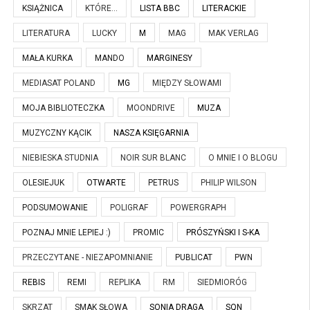
KSIĄŻNICA
KTÓRE...
LISTA BBC
LITERACKIE
LITERATURA
LUCKY
M
MAG
MAK VERLAG
MAŁA KURKA
MANDO
MARGINESY
MEDIASAT POLAND
MG
MIĘDZY SŁOWAMI
MOJA BIBLIOTECZKA
MOONDRIVE
MUZA
MUZYCZNY KĄCIK
NASZA KSIĘGARNIA
NIEBIESKA STUDNIA
NOIR SUR BLANC
O MNIE I O BLOGU
OLESIEJUK
OTWARTE
PETRUS
PHILIP WILSON
PODSUMOWANIE
POLIGRAF
POWERGRAPH
POZNAJ MNIE LEPIEJ :)
PROMIC
PRÓSZYŃSKI I S-KA
PRZECZYTANE - NIEZAPOMNIANIE
PUBLICAT
PWN
REBIS
REMI
REPLIKA
RM
SIEDMIORÓG
SKRZAT
SMAK SŁOWA
SONIA DRAGA
SQN