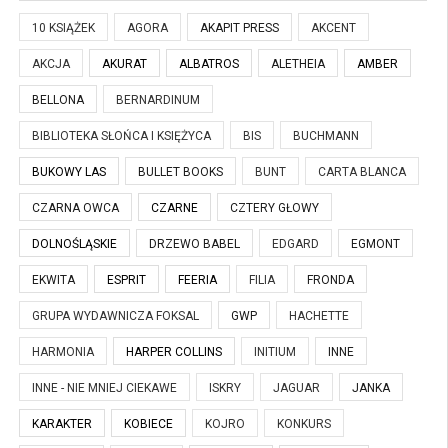
10 KSIĄŻEK
AGORA
AKAPIT PRESS
AKCENT
AKCJA
AKURAT
ALBATROS
ALETHEIA
AMBER
BELLONA
BERNARDINUM
BIBLIOTEKA SŁOŃCA I KSIĘŻYCA
BIS
BUCHMANN
BUKOWY LAS
BULLET BOOKS
BUNT
CARTA BLANCA
CZARNA OWCA
CZARNE
CZTERY GŁOWY
DOLNOŚLĄSKIE
DRZEWO BABEL
EDGARD
EGMONT
EKWITA
ESPRIT
FEERIA
FILIA
FRONDA
GRUPA WYDAWNICZA FOKSAL
GWP
HACHETTE
HARMONIA
HARPER COLLINS
INITIUM
INNE
INNE - NIE MNIEJ CIEKAWE
ISKRY
JAGUAR
JANKA
KARAKTER
KOBIECE
KOJRO
KONKURS