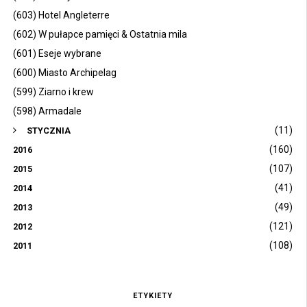
(603) Hotel Angleterre
(602) W pułapce pamięci & Ostatnia mila
(601) Eseje wybrane
(600) Miasto Archipelag
(599) Ziarno i krew
(598) Armadale
(11)
STYCZNIA
(160)
2016
(107)
2015
(41)
2014
(49)
2013
(121)
2012
(108)
2011
ETYKIETY