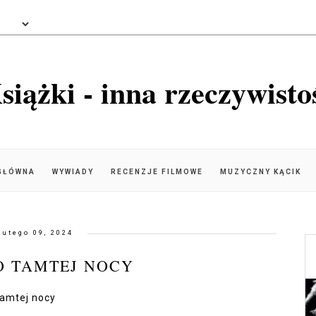
siążki - inna rzeczywisto
GŁÓWNA
WYWIADY
RECENZJE FILMOWE
MUZYCZNY KĄCIK
lutego 09, 2024
PO TAMTEJ NOCY
tamtej nocy