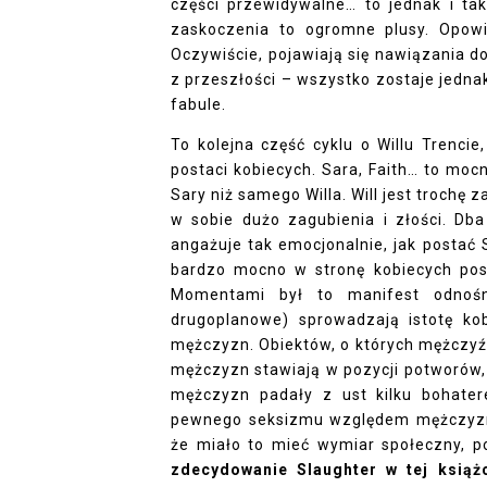
części przewidywalne… to jednak i ta
zaskoczenia to ogromne plusy. Opowi
Oczywiście, pojawiają się nawiązania d
z przeszłości – wszystko zostaje jedna
fabule.
To kolejna część cyklu o Willu Trenci
postaci kobiecych. Sara, Faith… to mocn
Sary niż samego Willa. Will jest trochę 
w sobie dużo zagubienia i złości. Dba
angażuje tak emocjonalnie, jak postać
bardzo mocno w stronę kobiecych po
Momentami był to manifest odnośni
drugoplanowe) sprowadzają istotę ko
mężczyzn. Obiektów, o których mężczyź
mężczyzn stawiają w pozycji potworów, 
mężczyzn padały z ust kilku bohater
pewnego seksizmu względem mężczyzn
że miało to mieć wymiar społeczny, po
zdecydowanie Slaughter w tej książ