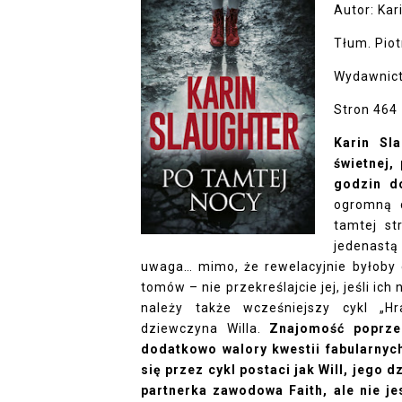
Autor: Kar
Tłum. Piot
Wydawnict
Stron 464
Karin Sl
świetnej,
godzin d
ogromną 
tamtej st
jedenastą
uwaga… mimo, że rewelacyjnie byłoby 
tomów – nie przekreślajcie jej, jeśli ic
należy także wcześniejszy cykl „Hr
dziewczyna Willa.
Znajomość poprze
dodatkowo walory kwestii fabularnych
się przez cykl postaci jak Will, jego
partnerka zawodowa Faith, ale nie je