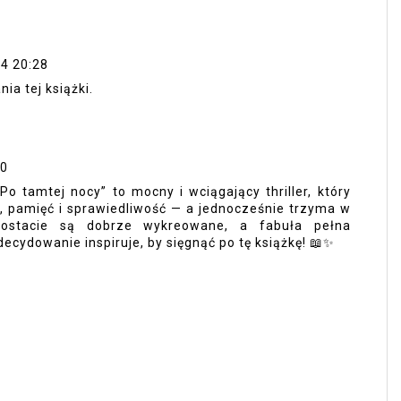
24 20:28
ia tej książki.
10
Po tamtej nocy” to mocny i wciągający thriller, który
 pamięć i sprawiedliwość — a jednocześnie trzyma w
ostacie są dobrze wykreowane, a fabuła pełna
ecydowanie inspiruje, by sięgnąć po tę książkę! 📖✨