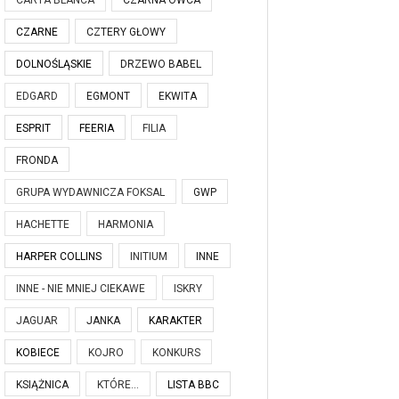
CARTA BLANCA
CZARNA OWCA
CZARNE
CZTERY GŁOWY
DOLNOŚLĄSKIE
DRZEWO BABEL
EDGARD
EGMONT
EKWITA
ESPRIT
FEERIA
FILIA
FRONDA
GRUPA WYDAWNICZA FOKSAL
GWP
HACHETTE
HARMONIA
HARPER COLLINS
INITIUM
INNE
INNE - NIE MNIEJ CIEKAWE
ISKRY
JAGUAR
JANKA
KARAKTER
KOBIECE
KOJRO
KONKURS
KSIĄŻNICA
KTÓRE...
LISTA BBC