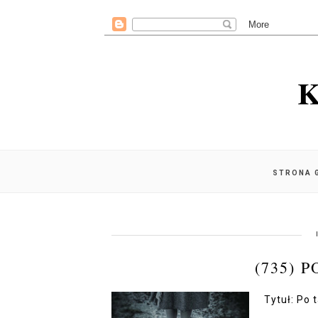
K
STRONA 
(735) 
Tytuł: Po 