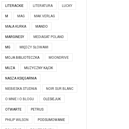
LITERACKIE
LITERATURA
LUCKY
M
MAG
MAK VERLAG
MAŁA KURKA
MANDO
MARGINESY
MEDIASAT POLAND
MG
MIĘDZY SŁOWAMI
MOJA BIBLIOTECZKA
MOONDRIVE
MUZA
MUZYCZNY KĄCIK
NASZA KSIĘGARNIA
NIEBIESKA STUDNIA
NOIR SUR BLANC
O MNIE I O BLOGU
OLESIEJUK
OTWARTE
PETRUS
PHILIP WILSON
PODSUMOWANIE