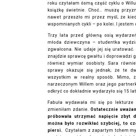
roku czytałam ósmą część cyklu o Willu, 
książkę świetnie. Choć… muszę przyzn
nawet przeszło mi przez myśl, że kie
wspomnianych cykli – po kolei. I jestem 
Trzy lata przed główną osią wydarze
młoda dziewczyna – studentka wydzi
zgwałcona. Nie udaje jej się uratować.
znajdzie sprawcę gwałtu i doprowadzi g
również wymiar osobisty. Sara równi
sprawy okazuje się jednak, że te d
wszystkim w realny sposób. Mimo, ż
narzeczonym Willem oraz jego partnerk
odkryć co dokładnie wydarzyło się 15 l
Fabuła wydawała mi się po lekturze 
zmieniłam zdanie.
Ostatecznie uważa
próbowała utrzymać napięcie zbyt d
można było rozwikłać szybciej, to c
piersi.
Czytałam z zapartym tchem myśl