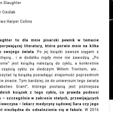
in Slaughter
r Cieślak
wo Harper Collins
aughter to dla mnie pisarski pewnik w temacie
 porywającej literatury, która porwie mnie na kilka
o swojego świata
. Po jej książki zawsze sięgam z
chęcią… i w dodatku nigdy mnie nie zawodzą. „Po
ronie” jest książką należącą do cyklu, a konkretnie
 częścią cyklu ze śledczym Willem Trentem, ale…
czytać tę książkę posiadając znajomość poprzednich
h nie znacie. Tym bardziej, że do uniwersum tego świata
abstwo Grant”, którego postacią jest późniejsza
dnich książek z tego cyklu, co prawda podnosi
 – szczególnie w zakresie stałych, przewijających
 dziewczyna – lekarz medycyny sądowej Sara czy jego
st niezbędna do odnalezienia się w fabule.
W 2016