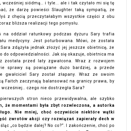
wcześniej siódmą… i tyle... ale i tak czytało mi się tę
ać, że darzę powieści Slaughter taką sympatią, że
dyś z chęcią przeczytałabym wszystkie części z obu
coraz bliższa realizacji tego pomysłu.
ń na oddział ratunkowy podczas dyżuru Sary trafia
ału medycyny. Jest poturbowana. Mówi, że została
 Sara zdążyła jednak złożyć jej jeszcze obietnicę, że
o do odpowiedzialności. Jak się okazuje, obietnica ma
eż została przed laty zgwałcona. Wraz z rozwojem
wie sprawy są powiązane dużo bardziej, a przede
e gwałciciel Sary został złapany. Wraz ze swoim
ą Faitch zaczynają balansować na granicy prawa, by
at wcześniej… czego nie dostrzegła Sara?
pierwszych stron nieco przewidywalna, ale szybko
m, że momentami była zbyt rozwleczona, a autorka
ługo. Nie mniej, choć oczywiście niektóre wątki
zęść zwrotów akcji czy rozwiązań zapierały dech w
ąc „co będzie dalej? No co?”. I zakończenie, choć po