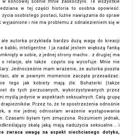
k w końcowej scenie mnie zaskoczyło. Te wszystkie
edziana w tej części historia to osobna opowieść.
o życia osobistego postaci, luźne nawiązania do spraw
k wyjaśnione i nie ma problemu z odnalezieniem się w
e, ale autorka przykłada bardzo dużą wagę do kreacji
e babki, inteligentne. I ja nadal jestem większą fanką
zamknięty w sobie, z jednej strony macho… z drugiej ma
 o relacje, ale także często się wycofuje. Mnie nie
 Sary. Jednocześnie mam wrażenie, że autorka poszła
staci, ale w pewnym momencie zaczęła przesadzać.
e tego jak kobiety mają źle. Bohaterki (także
biet do tych porzucanych, wykorzystywanych przez
ni myślą jedynie w aspektach seksualnych. Całą grupę
drapieżników. Przez to, że te spostrzeżenia odnośnie
ek, a nie jednej odniosłam wrażenie występowania
. Czasami byłam tym zmęczona. Rozumiem jednak,
dkreślający skalę jaką mają nadużycia seksualne... i
ce zwraca uwagę na aspekt niechcianego dotyku,