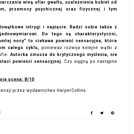
arczania winą ofiar gwałtu, uzależnienia kobiet od
m, przemocy psychicznej oraz fizycznej i tym
lowątkowe intrygi i napięcie. Radzi sobie także z
jednowymiarowi. Do tego są charakterystyczni,
amtej nocy” to ciekawa powieść sensacyjna, która
om całego cyklu,
ponieważ rozwija kolejne wątki z
afie.
Autorka zmusza do krytycznego myślenia, nie
ostaci powieści sensacyjnej.
Czy sięgną po następne
oja ocena: 8/10
cenzji przez wydawnictwo HarperCollins.
Ć