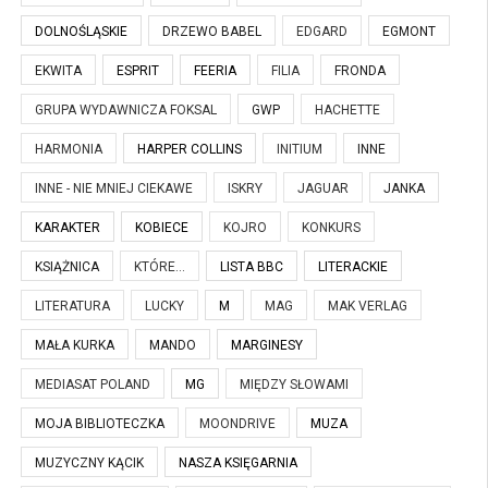
DOLNOŚLĄSKIE
DRZEWO BABEL
EDGARD
EGMONT
EKWITA
ESPRIT
FEERIA
FILIA
FRONDA
GRUPA WYDAWNICZA FOKSAL
GWP
HACHETTE
HARMONIA
HARPER COLLINS
INITIUM
INNE
INNE - NIE MNIEJ CIEKAWE
ISKRY
JAGUAR
JANKA
KARAKTER
KOBIECE
KOJRO
KONKURS
KSIĄŻNICA
KTÓRE...
LISTA BBC
LITERACKIE
LITERATURA
LUCKY
M
MAG
MAK VERLAG
MAŁA KURKA
MANDO
MARGINESY
MEDIASAT POLAND
MG
MIĘDZY SŁOWAMI
MOJA BIBLIOTECZKA
MOONDRIVE
MUZA
MUZYCZNY KĄCIK
NASZA KSIĘGARNIA