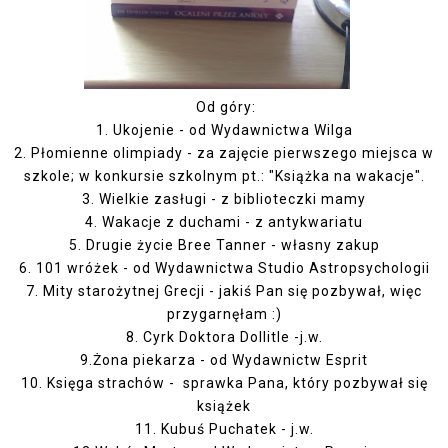
Od góry:
1. Ukojenie - od Wydawnictwa Wilga
2. Płomienne olimpiady - za zajęcie pierwszego miejsca w
szkole; w konkursie szkolnym pt.: "Książka na wakacje".
3. Wielkie zasługi - z biblioteczki mamy
4. Wakacje z duchami - z antykwariatu
5. Drugie życie Bree Tanner - własny zakup
6. 101 wróżek - od Wydawnictwa Studio Astropsychologii
7. Mity starożytnej Grecji - jakiś Pan się pozbywał, więc
przygarnęłam :)
8. Cyrk Doktora Dollitle -j.w.
9.Żona piekarza - od Wydawnictw Esprit
10. Księga strachów - sprawka Pana, który pozbywał się
książek
11. Kubuś Puchatek - j.w.