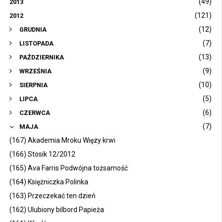
(49)
2013
(121)
2012
(12)
GRUDNIA
(7)
LISTOPADA
(13)
PAŹDZIERNIKA
(9)
WRZEŚNIA
(10)
SIERPNIA
(5)
LIPCA
(6)
CZERWCA
(7)
MAJA
(167) Akademia Mroku Więzy krwi
(166) Stosik 12/2012
(165) Ava Farris Podwójna tożsamość
(164) Księżniczka Polinka
(163) Przeczekać ten dzień
(162) Ulubiony bilbord Papieża