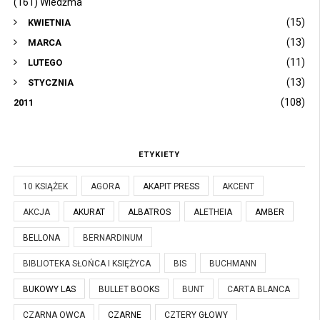
(161) Wiedźma
(15)
KWIETNIA
(13)
MARCA
(11)
LUTEGO
(13)
STYCZNIA
(108)
2011
ETYKIETY
10 KSIĄŻEK
AGORA
AKAPIT PRESS
AKCENT
AKCJA
AKURAT
ALBATROS
ALETHEIA
AMBER
BELLONA
BERNARDINUM
BIBLIOTEKA SŁOŃCA I KSIĘŻYCA
BIS
BUCHMANN
BUKOWY LAS
BULLET BOOKS
BUNT
CARTA BLANCA
CZARNA OWCA
CZARNE
CZTERY GŁOWY