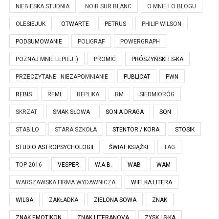
NIEBIESKA STUDNIA
NOIR SUR BLANC
O MNIE I O BLOGU
OLESIEJUK
OTWARTE
PETRUS
PHILIP WILSON
PODSUMOWANIE
POLIGRAF
POWERGRAPH
POZNAJ MNIE LEPIEJ :)
PROMIC
PRÓSZYŃSKI I S-KA
PRZECZYTANE - NIEZAPOMNIANIE
PUBLICAT
PWN
REBIS
REMI
REPLIKA
RM
SIEDMIORÓG
SKRZAT
SMAK SŁOWA
SONIA DRAGA
SQN
STABILO
STARA SZKOŁA
STENTOR / KORA
STOSIK
STUDIO ASTROPSYCHOLOGII
ŚWIAT KSIĄŻKI
TAG
TOP 2016
VESPER
W.A.B.
WAB
WAM
WARSZAWSKA FIRMA WYDAWNICZA
WIELKA LITERA
WILGA
ZAKŁADKA
ZIELONA SOWA
ZNAK
ZNAK EMOTIKON
ZNAK LITERANOVA
ZYSK I S-KA