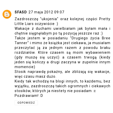
SFASD
27 maja 2012 09:07
Zazdroszczę "ukojenia" oraz kolejnej części Pretty
Little Liars oczywiście :)
Wakacje z duchami uwielbiałam jak byłam mała i
chętnie sięgnęłabym po tą pozycję jeszcze raz :)
Także jestem w posiadaniu "Drugiego życia Bree
Tanner" i mimo że książka jest ciekawa, ja musiałam
przeczytać ją za jednym razem z powodu braku
rozdziałów. Które czasem są moim wybawieniem
(gdy muszę się uczyć) a czasem trwogą (kiedy
jeden się kończy a drugi zaczyna w zupełnie innym
momencie)
Stosik naprawdę pokaźny, ale zbliżają się wakacje,
więc czasu masz dużo.
Kiedy tak wchodzę na blogi innych, to każdemu, bez
wyjątku, zazdroszczę takich ogromnych i ciekawych
stosików, których ja niestety nie posiadam :c
Pozdrawiam! :D
ODPOWIEDZ