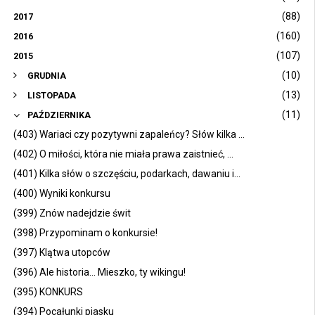
(88)
2017
(160)
2016
(107)
2015
(10)
GRUDNIA
(13)
LISTOPADA
(11)
PAŹDZIERNIKA
(403) Wariaci czy pozytywni zapaleńcy? Słów kilka ...
(402) O miłości, która nie miała prawa zaistnieć, ...
(401) Kilka słów o szczęściu, podarkach, dawaniu i...
(400) Wyniki konkursu
(399) Znów nadejdzie świt
(398) Przypominam o konkursie!
(397) Klątwa utopców
(396) Ale historia... Mieszko, ty wikingu!
(395) KONKURS
(394) Pocałunki piasku