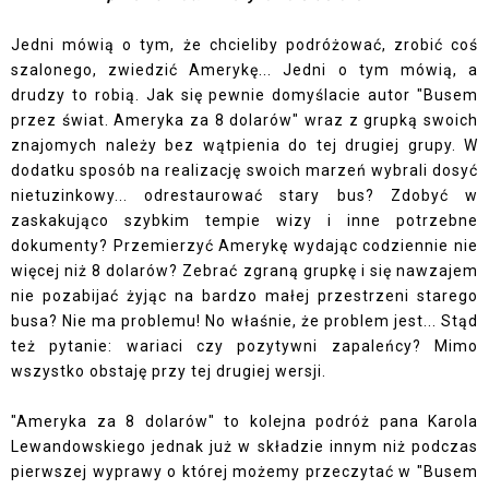
Jedni mówią o tym, że chcieliby podróżować, zrobić coś
szalonego, zwiedzić Amerykę... Jedni o tym mówią, a
drudzy to robią. Jak się pewnie domyślacie autor "Busem
przez świat. Ameryka za 8 dolarów" wraz z grupką swoich
znajomych należy bez wątpienia do tej drugiej grupy. W
dodatku sposób na realizację swoich marzeń wybrali dosyć
nietuzinkowy... odrestaurować stary bus? Zdobyć w
zaskakująco szybkim tempie wizy i inne potrzebne
dokumenty? Przemierzyć Amerykę wydając codziennie nie
więcej niż 8 dolarów? Zebrać zgraną grupkę i się nawzajem
nie pozabijać żyjąc na bardzo małej przestrzeni starego
busa? Nie ma problemu! No właśnie, że problem jest... Stąd
też pytanie: wariaci czy pozytywni zapaleńcy? Mimo
wszystko obstaję przy tej drugiej wersji.
"Ameryka za 8 dolarów" to kolejna podróż pana Karola
Lewandowskiego jednak już w składzie innym niż podczas
pierwszej wyprawy o której możemy przeczytać w "Busem