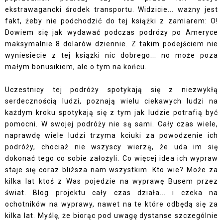
ekstrawagancki środek transportu. Widzicie... ważny jest
fakt, żeby nie podchodzić do tej książki z zamiarem: O!
Dowiem się jak wydawać podczas podróży po Ameryce
maksymalnie 8 dolarów dziennie. Z takim podejściem nie
wyniesiecie z tej książki nic dobrego... no może poza
małym bonusikiem, ale o tym na końcu.
Uczestnicy tej podróży spotykają się z niezwykłą
serdecznością ludzi, poznają wielu ciekawych ludzi na
każdym kroku spotykają się z tym jak ludzie potrafią być
pomocni. W swojej podróży nie są sami. Cały czas wiele,
naprawdę wiele ludzi trzyma kciuki za powodzenie ich
podróży, chociaż nie wszyscy wierzą, że uda im się
dokonać tego co sobie założyli. Co więcej idea ich wypraw
staje się coraz bliższa nam wszystkim. Kto wie? Może za
kilka lat ktoś z Was pojedzie na wyprawę Busem przez
świat. Blog projektu cały czas działa... i czeka na
ochotników na wyprawy, nawet na te które odbędą się za
kilka lat. Myślę, że biorąc pod uwagę dystanse szczególnie