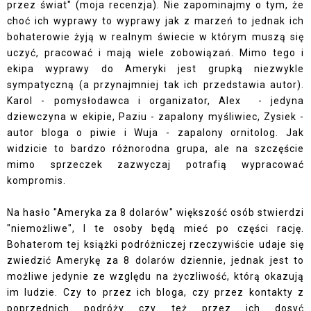
przez świat" (
moja recenzja
). Nie zapominajmy o tym, że
choć ich wyprawy to wyprawy jak z marzeń to jednak ich
bohaterowie żyją w realnym świecie w którym muszą się
uczyć, pracować i mają wiele zobowiązań. Mimo tego i
ekipa wyprawy do Ameryki jest grupką niezwykle
sympatyczną (a przynajmniej tak ich przedstawia autor).
Karol - pomysłodawca i organizator, Alex - jedyna
dziewczyna w ekipie, Paziu - zapalony myśliwiec, Zysiek -
autor bloga o piwie i Wuja - zapalony ornitolog. Jak
widzicie to bardzo różnorodna grupa, ale na szczęście
mimo sprzeczek zazwyczaj potrafią wypracować
kompromis.
Na hasło "Ameryka za 8 dolarów" większość osób stwierdzi
"niemożliwe", I te osoby będą mieć po części rację.
Bohaterom tej książki podróżniczej rzeczywiście udaje się
zwiedzić Amerykę za 8 dolarów dziennie, jednak jest to
możliwe jedynie ze względu na życzliwość, którą okazują
im ludzie. Czy to przez ich bloga, czy przez kontakty z
poprzednich podróży czy też przez ich dosyć