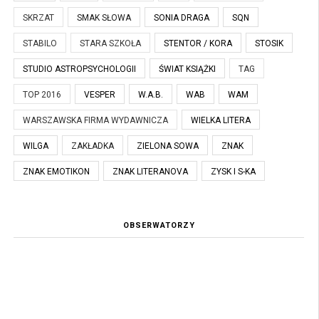
SKRZAT
SMAK SŁOWA
SONIA DRAGA
SQN
STABILO
STARA SZKOŁA
STENTOR / KORA
STOSIK
STUDIO ASTROPSYCHOLOGII
ŚWIAT KSIĄŻKI
TAG
TOP 2016
VESPER
W.A.B.
WAB
WAM
WARSZAWSKA FIRMA WYDAWNICZA
WIELKA LITERA
WILGA
ZAKŁADKA
ZIELONA SOWA
ZNAK
ZNAK EMOTIKON
ZNAK LITERANOVA
ZYSK I S-KA
OBSERWATORZY