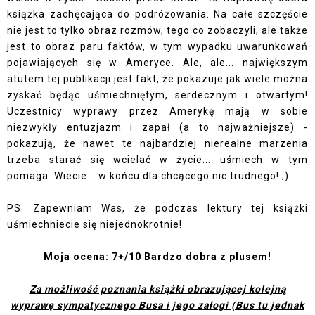
książka zachęcająca do podróżowania. Na całe szczęście
nie jest to tylko obraz rozmów, tego co zobaczyli, ale także
jest to obraz paru faktów, w tym wypadku uwarunkowań
pojawiających się w Ameryce. Ale, ale... największym
atutem tej publikacji jest fakt, że pokazuje jak wiele można
zyskać będąc uśmiechniętym, serdecznym i otwartym!
Uczestnicy wyprawy przez Amerykę mają w sobie
niezwykły entuzjazm i zapał (a to najważniejsze) -
pokazują, że nawet te najbardziej nierealne marzenia
trzeba starać się wcielać w życie... uśmiech w tym
pomaga. Wiecie... w końcu dla chcącego nic trudnego! ;)
PS. Zapewniam Was, że podczas lektury tej książki
uśmiechniecie się niejednokrotnie!
Moja ocena: 7+/10 Bardzo dobra z plusem!
Za możliwość poznania książki obrazującej kolejną
wyprawę sympatycznego Busa i jego załogi (Bus tu jednak