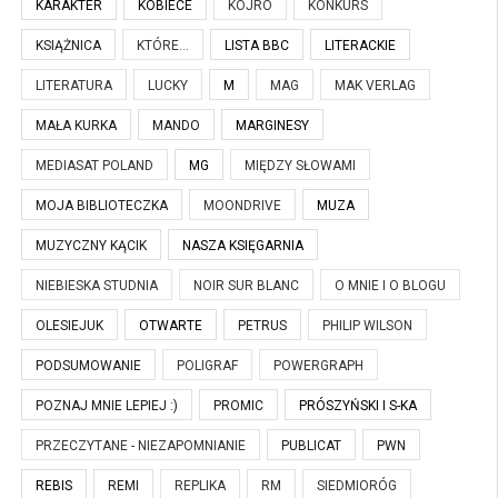
KARAKTER
KOBIECE
KOJRO
KONKURS
KSIĄŻNICA
KTÓRE...
LISTA BBC
LITERACKIE
LITERATURA
LUCKY
M
MAG
MAK VERLAG
MAŁA KURKA
MANDO
MARGINESY
MEDIASAT POLAND
MG
MIĘDZY SŁOWAMI
MOJA BIBLIOTECZKA
MOONDRIVE
MUZA
MUZYCZNY KĄCIK
NASZA KSIĘGARNIA
NIEBIESKA STUDNIA
NOIR SUR BLANC
O MNIE I O BLOGU
OLESIEJUK
OTWARTE
PETRUS
PHILIP WILSON
PODSUMOWANIE
POLIGRAF
POWERGRAPH
POZNAJ MNIE LEPIEJ :)
PROMIC
PRÓSZYŃSKI I S-KA
PRZECZYTANE - NIEZAPOMNIANIE
PUBLICAT
PWN
REBIS
REMI
REPLIKA
RM
SIEDMIORÓG