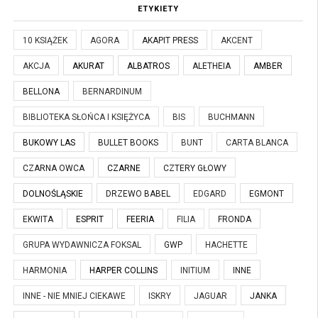
ETYKIETY
10 KSIĄŻEK
AGORA
AKAPIT PRESS
AKCENT
AKCJA
AKURAT
ALBATROS
ALETHEIA
AMBER
BELLONA
BERNARDINUM
BIBLIOTEKA SŁOŃCA I KSIĘŻYCA
BIS
BUCHMANN
BUKOWY LAS
BULLET BOOKS
BUNT
CARTA BLANCA
CZARNA OWCA
CZARNE
CZTERY GŁOWY
DOLNOŚLĄSKIE
DRZEWO BABEL
EDGARD
EGMONT
EKWITA
ESPRIT
FEERIA
FILIA
FRONDA
GRUPA WYDAWNICZA FOKSAL
GWP
HACHETTE
HARMONIA
HARPER COLLINS
INITIUM
INNE
INNE - NIE MNIEJ CIEKAWE
ISKRY
JAGUAR
JANKA