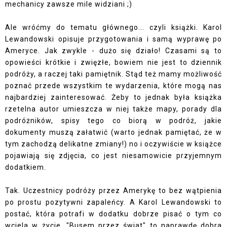
mechanicy zawsze mile widziani ;)
Ale wróćmy do tematu głównego... czyli książki. Karol
Lewandowski opisuje przygotowania i samą wyprawę po
Ameryce. Jak zwykle - dużo się działo! Czasami są to
opowieści krótkie i zwięzłe, bowiem nie jest to dziennik
podróży, a raczej taki pamiętnik. Stąd też mamy możliwość
poznać przede wszystkim te wydarzenia, które mogą nas
najbardziej zainteresować. Żeby to jednak była książka
rzetelna autor umieszcza w niej także mapy, porady dla
podróżników, spisy tego co biorą w podróż, jakie
dokumenty muszą załatwić (warto jednak pamiętać, że w
tym zachodzą delikatne zmiany!) no i oczywiście w książce
pojawiają się zdjęcia, co jest niesamowicie przyjemnym
dodatkiem.
Tak. Uczestnicy podróży przez Amerykę to bez wątpienia
po prostu pozytywni zapaleńcy. A Karol Lewandowski to
postać, która potrafi w dodatku dobrze pisać o tym co
wciela w życie. "Busem przez świat" to naprawdę dobra