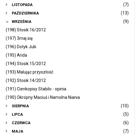
(7)
LISTOPADA
(13)
PAŹDZIERNIKA
(9)
WRZEŚNIA
(198) Stosik 16/2012
(197) 3maj się
(196) Dotyk Julii
(195) Arida
(194) Stosik 15/2012
(193) Malując przyszłość
(192) Stosik 14/2012
(191) Cienkopisy Stabilo - opinia
(190) Okropny Maciuś i Namolna Niania
(10)
SIERPNIA
(5)
LIPCA
(6)
CZERWCA
(7)
MAJA