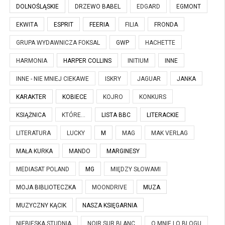
DOLNOŚLĄSKIE
DRZEWO BABEL
EDGARD
EGMONT
EKWITA
ESPRIT
FEERIA
FILIA
FRONDA
GRUPA WYDAWNICZA FOKSAL
GWP
HACHETTE
HARMONIA
HARPER COLLINS
INITIUM
INNE
INNE - NIE MNIEJ CIEKAWE
ISKRY
JAGUAR
JANKA
KARAKTER
KOBIECE
KOJRO
KONKURS
KSIĄŻNICA
KTÓRE...
LISTA BBC
LITERACKIE
LITERATURA
LUCKY
M
MAG
MAK VERLAG
MAŁA KURKA
MANDO
MARGINESY
MEDIASAT POLAND
MG
MIĘDZY SŁOWAMI
MOJA BIBLIOTECZKA
MOONDRIVE
MUZA
MUZYCZNY KĄCIK
NASZA KSIĘGARNIA
NIEBIESKA STUDNIA
NOIR SUR BLANC
O MNIE I O BLOGU