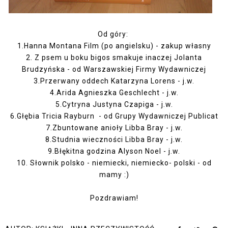
Od góry:
1.Hanna Montana Film (po angielsku) - zakup własny
2. Z psem u boku bigos smakuje inaczej Jolanta
Brudzyńska - od Warszawskiej Firmy Wydawniczej
3.Przerwany oddech Katarzyna Lorens - j.w.
4.Arida Agnieszka Geschlecht - j.w.
5.Cytryna Justyna Czapiga - j.w.
6.Głębia Tricia Rayburn - od Grupy Wydawniczej Publicat
7.Zbuntowane anioły Libba Bray - j.w.
8.Studnia wieczności Libba Bray - j.w.
9.Błękitna godzina Alyson Noel - j.w.
10. Słownik polsko - niemiecki, niemiecko- polski - od
mamy :)
Pozdrawiam!