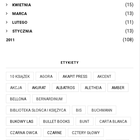
(15)
KWIETNIA
(13)
MARCA
(11)
LUTEGO
(13)
STYCZNIA
(108)
2011
ETYKIETY
10 KSIĄŻEK
AGORA
AKAPIT PRESS
AKCENT
AKCJA
AKURAT
ALBATROS
ALETHEIA
AMBER
BELLONA
BERNARDINUM
BIBLIOTEKA SŁOŃCA I KSIĘŻYCA
BIS
BUCHMANN
BUKOWY LAS
BULLET BOOKS
BUNT
CARTA BLANCA
CZARNA OWCA
CZARNE
CZTERY GŁOWY