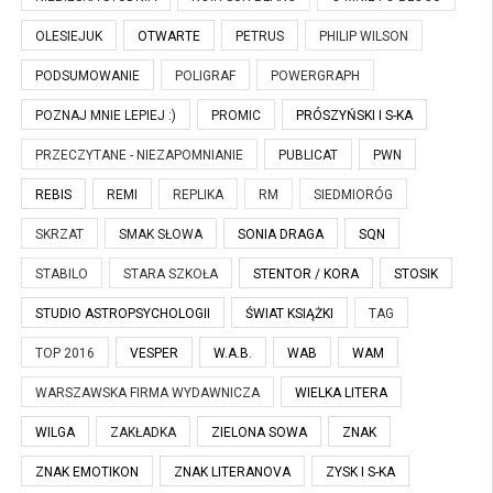
OLESIEJUK
OTWARTE
PETRUS
PHILIP WILSON
PODSUMOWANIE
POLIGRAF
POWERGRAPH
POZNAJ MNIE LEPIEJ :)
PROMIC
PRÓSZYŃSKI I S-KA
PRZECZYTANE - NIEZAPOMNIANIE
PUBLICAT
PWN
REBIS
REMI
REPLIKA
RM
SIEDMIORÓG
SKRZAT
SMAK SŁOWA
SONIA DRAGA
SQN
STABILO
STARA SZKOŁA
STENTOR / KORA
STOSIK
STUDIO ASTROPSYCHOLOGII
ŚWIAT KSIĄŻKI
TAG
TOP 2016
VESPER
W.A.B.
WAB
WAM
WARSZAWSKA FIRMA WYDAWNICZA
WIELKA LITERA
WILGA
ZAKŁADKA
ZIELONA SOWA
ZNAK
ZNAK EMOTIKON
ZNAK LITERANOVA
ZYSK I S-KA