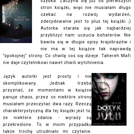
szybka. Zaczyna się już od pierwszych
stron książki, więc nie musiałam długo
czekać na rozwój wydarzeń,
zdecydowanie jest to plus tej książki ;)
Autorka starała się jak najbardziej
przybliżyć nam uczucia bohaterów. Nie
bawiła się w długie opisy krajobrazów i
nie ma w tej książce tak naprawdę
"spokojnej" strony. Co chwilę coś się dzieje. Tahereh Mafi
nie daje czytelnikowi nawet chwili wytchnienia.
Język autorki jest prosty i nie
skomplikowany. Jednak trzeba
przyznać, że momentami w książce
panuje chaos, przez co niektóre strony
musiałam przeczytać dwa razy. Rzeczą
charakterystyczną dla tej książki jest to,
że niektóre zdania - wyrazy są
przekreślone. To w moim przypadku
także trochę utrudniało mi czytanie.