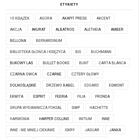
ETYKIETY
10 KSIĄŻEK
AGORA
AKAPIT PRESS
AKCENT
AKCJA
AKURAT
ALBATROS
ALETHEIA
AMBER
BELLONA
BERNARDINUM
BIBLIOTEKA SŁOŃCA I KSIĘŻYCA
BIS
BUCHMANN
BUKOWY LAS
BULLET BOOKS
BUNT
CARTA BLANCA
CZARNA OWCA
CZARNE
CZTERY GŁOWY
DOLNOŚLĄSKIE
DRZEWO BABEL
EDGARD
EGMONT
EKWITA
ESPRIT
FEERIA
FILIA
FRONDA
GRUPA WYDAWNICZA FOKSAL
GWP
HACHETTE
HARMONIA
HARPER COLLINS
INITIUM
INNE
INNE - NIE MNIEJ CIEKAWE
ISKRY
JAGUAR
JANKA