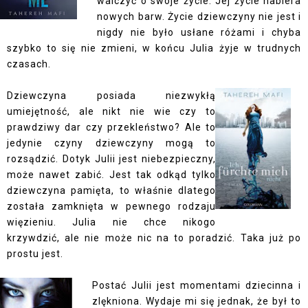
walczyć o swoje życie. Jej życie nabiera
nowych barw. Życie dziewczyny nie jest i
nigdy nie było usłane różami i chyba
szybko to się nie zmieni, w końcu Julia żyje w trudnych
czasach.
Dziewczyna posiada niezwykłą
umiejętność, ale nikt nie wie czy to
prawdziwy dar czy przekleństwo? Ale to
jedynie czyny dziewczyny mogą to
rozsądzić. Dotyk Julii jest niebezpieczny,
może nawet zabić. Jest tak odkąd tylko
dziewczyna pamięta, to właśnie dlatego
została zamknięta w pewnego rodzaju
więzieniu. Julia nie chce nikogo
krzywdzić, ale nie może nic na to poradzić. Taka już po
prostu jest.
Postać Julii jest momentami dziecinna i
zlękniona. Wydaje mi się jednak, że był to