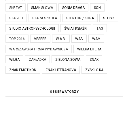
SKRZAT
SMAK SŁOWA
SONIA DRAGA
SQN
STABILO
STARA SZKOŁA
STENTOR / KORA
STOSIK
STUDIO ASTROPSYCHOLOGII
ŚWIAT KSIĄŻKI
TAG
TOP 2016
VESPER
W.A.B.
WAB
WAM
WARSZAWSKA FIRMA WYDAWNICZA
WIELKA LITERA
WILGA
ZAKŁADKA
ZIELONA SOWA
ZNAK
ZNAK EMOTIKON
ZNAK LITERANOVA
ZYSK I S-KA
OBSERWATORZY