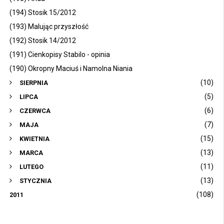
(194) Stosik 15/2012
(193) Malując przyszłość
(192) Stosik 14/2012
(191) Cienkopisy Stabilo - opinia
(190) Okropny Maciuś i Namolna Niania
(10)
SIERPNIA
(5)
LIPCA
(6)
CZERWCA
(7)
MAJA
(15)
KWIETNIA
(13)
MARCA
(11)
LUTEGO
(13)
STYCZNIA
(108)
2011