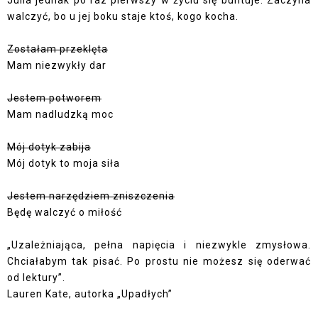
Julia jednak po raz pierwszy w życiu się buntuje. Zaczyna
walczyć, bo u jej boku staje ktoś, kogo kocha.
Zostałam przeklęta
Mam niezwykły dar
Jestem potworem
Mam nadludzką moc
Mój dotyk zabija
Mój dotyk to moja siła
Jestem narzędziem zniszczenia
Będę walczyć o miłość
„Uzależniająca, pełna napięcia i niezwykle zmysłowa.
Chciałabym tak pisać. Po prostu nie możesz się oderwać
od lektury”.
Lauren Kate, autorka „Upadłych”