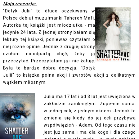
Moja recenzja:
"Dotyk Julii" to długo oczekiwany w
Polsce debiut muzułmanki Tahereh Mafi.
Autorka tej książki jest młodziutka - ma
jedynie 24 lata. Z jednej strony bałam się
lektury tej książki, ponieważ czytałam o
niej różne opinie. Jednak z drugiej strony
czułam nieodpartą chęć, żeby ją
przeczytać. Przeczytałam ją i nie żałuję.
Była to bardzo dobra decyzja. "Dotyk
Julii" to książka pełna akcji i zwrotów akcji z delikatnym
wątkiem miłosnym.
Julia ma 17 lat i od 3 lat jest uwięziona w
zakładzie zamkniętym. Zupełnie sama,
w jednej celi, z jednym oknem. Jednak to
zmienia się kiedy do jej celi przybywa
współwięzień - Adam. Od tego czasu nie
jest już sama i ma dla kogo i dla czego