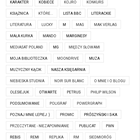
KARAKTER
KOBIECE
KOJRO
KONKURS
KSIĄŻNICA
KTÓRE...
LISTA BBC
LITERACKIE
LITERATURA
LUCKY
M
MAG
MAK VERLAG
MAŁA KURKA
MANDO
MARGINESY
MEDIASAT POLAND
MG
MIĘDZY SŁOWAMI
MOJA BIBLIOTECZKA
MOONDRIVE
MUZA
MUZYCZNY KĄCIK
NASZA KSIĘGARNIA
NIEBIESKA STUDNIA
NOIR SUR BLANC
O MNIE I O BLOGU
OLESIEJUK
OTWARTE
PETRUS
PHILIP WILSON
PODSUMOWANIE
POLIGRAF
POWERGRAPH
POZNAJ MNIE LEPIEJ :)
PROMIC
PRÓSZYŃSKI I S-KA
PRZECZYTANE - NIEZAPOMNIANIE
PUBLICAT
PWN
REBIS
REMI
REPLIKA
RM
SIEDMIORÓG