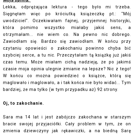
Moja opinia:
Lekka, odprężająca lektura - tego było mi trzeba.
Sięgnęłam więc po króciutką książeczkę pt.: "Mój
uwodziciel". Oczekiwałam fajnej, przyjemnej historyjki,
która pomimo wszystko miałaby jakiś sens, a
otrzymałam... nie wiem co. Na pewno nic dobrego.
Zawiodłam się. Bardzo się zawiodłam. W końcu przy
czytaniu opowieści o zakochaniu powinno chyba bić
szybciej serce, a tu nic. Przeczytałam tą książkę już jakiś
czas temu. Może miałam cichą nadzieję, że po jakimś
czasie moja opinia ulegnie zmianie na lepsze? Nic z tego!
W końcu co można powiedzieć o książce, którą się
maglowało i maglowało, a i tak końca nie było widać... Tym
bardziej, że ma tylko (w tym przypadku aż) 92 strony.
Oj, to zakochanie.
Sara ma 14 lat i jest zabójczo zakochana w starszym
bracie swojej przyjaciółki. Cały problem w tym, że on
zmienia dziewczyny jak rękawiczki, a na biedną Sarę