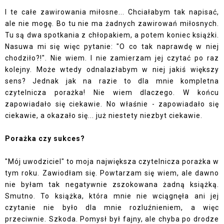
I te całe zawirowania miłosne... Chciałabym tak napisać,
ale nie mogę. Bo tu nie ma żadnych zawirowań miłosnych.
Tu są dwa spotkania z chłopakiem, a potem koniec książki.
Nasuwa mi się więc pytanie: "O co tak naprawdę w niej
chodziło?!". Nie wiem. I nie zamierzam jej czytać po raz
kolejny. Może wtedy odnalazłabym w niej jakiś większy
sens? Jednak jak na razie to dla mnie kompletna
czytelnicza porażka! Nie wiem dlaczego. W końcu
zapowiadało się ciekawie. No właśnie - zapowiadało się
ciekawie, a okazało się... już niestety niezbyt ciekawie.
Porażka czy sukces?
"Mój uwodziciel" to moja największa czytelnicza porażka w
tym roku. Zawiodłam się. Powtarzam się wiem, ale dawno
nie byłam tak negatywnie zszokowana żadną książką.
Smutno. To książka, która mnie nie wciągnęła ani jej
czytanie nie było dla mnie rozluźnieniem, a więc
przeciwnie. Szkoda. Pomysł był fajny, ale chyba po drodze