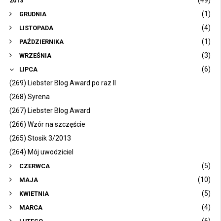
(49)
2013
(1)
GRUDNIA
(4)
LISTOPADA
(1)
PAŹDZIERNIKA
(3)
WRZEŚNIA
(6)
LIPCA
(269) Liebster Blog Award po raz II
(268) Syrena
(267) Liebster Blog Award
(266) Wzór na szczęście
(265) Stosik 3/2013
(264) Mój uwodziciel
(5)
CZERWCA
(10)
MAJA
(5)
KWIETNIA
(4)
MARCA