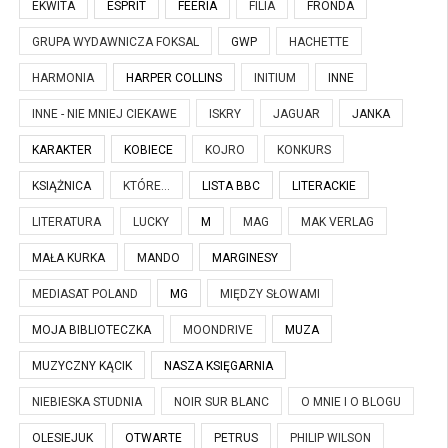
EKWITA
ESPRIT
FEERIA
FILIA
FRONDA
GRUPA WYDAWNICZA FOKSAL
GWP
HACHETTE
HARMONIA
HARPER COLLINS
INITIUM
INNE
INNE - NIE MNIEJ CIEKAWE
ISKRY
JAGUAR
JANKA
KARAKTER
KOBIECE
KOJRO
KONKURS
KSIĄŻNICA
KTÓRE...
LISTA BBC
LITERACKIE
LITERATURA
LUCKY
M
MAG
MAK VERLAG
MAŁA KURKA
MANDO
MARGINESY
MEDIASAT POLAND
MG
MIĘDZY SŁOWAMI
MOJA BIBLIOTECZKA
MOONDRIVE
MUZA
MUZYCZNY KĄCIK
NASZA KSIĘGARNIA
NIEBIESKA STUDNIA
NOIR SUR BLANC
O MNIE I O BLOGU
OLESIEJUK
OTWARTE
PETRUS
PHILIP WILSON