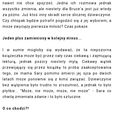
nawet nie chce spojrzeć. Jedna ich rozmowa jednak
wszystko zmienia, ale niestety dla Bruce'a jest już wtedy
za późno. Już ktoś inny skradł serce ślicznej dziewczynie.
Czy chłopak będzie potrafił pogodzić się z jej wyborem, a
może zwycięży pierwsza miłość? Czas pokaże.
Jeden plus zamieniony w kolejny minus...
I w sumie mogłoby się wydawać, że ta niepozorna
książeczka może być przez cały czas ciekawą i zajmującą
lekturą, jednak pozory niestety mylą. Ciekawy wątek
przewijający się przez książkę to próba zaakceptowania
tego, że mama Sary pomimo śmierci jej ojca po dwóch
latach może ponownie się z kimś związać. Dziewczynie
bez wątpienia było trudno to zrozumieć, a jednak to było
płytkie... "Może, nie może, może, nie może" - Sara co
chwilę zmieniała zdanie i to było sztuczne.
O co chodzi?!