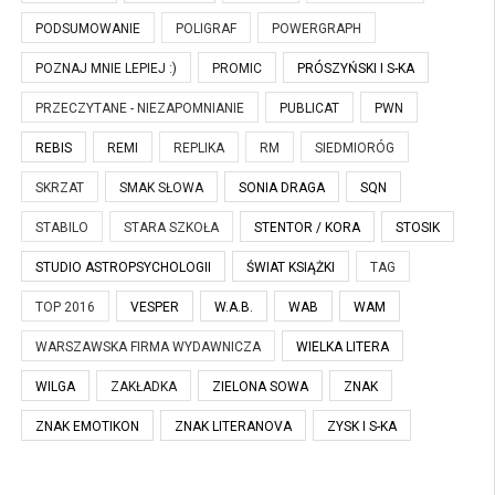
PODSUMOWANIE
POLIGRAF
POWERGRAPH
POZNAJ MNIE LEPIEJ :)
PROMIC
PRÓSZYŃSKI I S-KA
PRZECZYTANE - NIEZAPOMNIANIE
PUBLICAT
PWN
REBIS
REMI
REPLIKA
RM
SIEDMIORÓG
SKRZAT
SMAK SŁOWA
SONIA DRAGA
SQN
STABILO
STARA SZKOŁA
STENTOR / KORA
STOSIK
STUDIO ASTROPSYCHOLOGII
ŚWIAT KSIĄŻKI
TAG
TOP 2016
VESPER
W.A.B.
WAB
WAM
WARSZAWSKA FIRMA WYDAWNICZA
WIELKA LITERA
WILGA
ZAKŁADKA
ZIELONA SOWA
ZNAK
ZNAK EMOTIKON
ZNAK LITERANOVA
ZYSK I S-KA