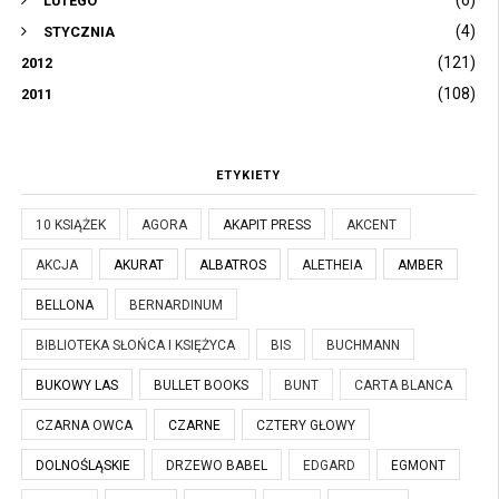
(6)
LUTEGO
(4)
STYCZNIA
(121)
2012
(108)
2011
ETYKIETY
10 KSIĄŻEK
AGORA
AKAPIT PRESS
AKCENT
AKCJA
AKURAT
ALBATROS
ALETHEIA
AMBER
BELLONA
BERNARDINUM
BIBLIOTEKA SŁOŃCA I KSIĘŻYCA
BIS
BUCHMANN
BUKOWY LAS
BULLET BOOKS
BUNT
CARTA BLANCA
CZARNA OWCA
CZARNE
CZTERY GŁOWY
DOLNOŚLĄSKIE
DRZEWO BABEL
EDGARD
EGMONT