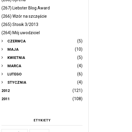
(267) Liebster Blog Award
(266) Wzór na szczęście
(265) Stosik 3/2013
(264) Mój uwodziciel
(5)
CZERWCA
(10)
MAJA
(5)
KWIETNIA
(4)
MARCA
(6)
LUTEGO
(4)
STYCZNIA
(121)
2012
(108)
2011
ETYKIETY