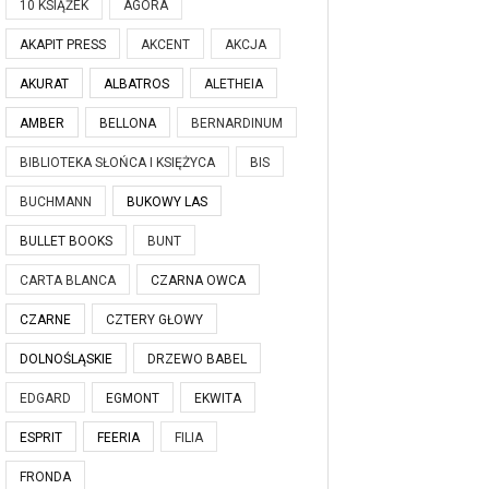
10 KSIĄŻEK
AGORA
AKAPIT PRESS
AKCENT
AKCJA
AKURAT
ALBATROS
ALETHEIA
AMBER
BELLONA
BERNARDINUM
BIBLIOTEKA SŁOŃCA I KSIĘŻYCA
BIS
BUCHMANN
BUKOWY LAS
BULLET BOOKS
BUNT
CARTA BLANCA
CZARNA OWCA
CZARNE
CZTERY GŁOWY
DOLNOŚLĄSKIE
DRZEWO BABEL
EDGARD
EGMONT
EKWITA
ESPRIT
FEERIA
FILIA
FRONDA