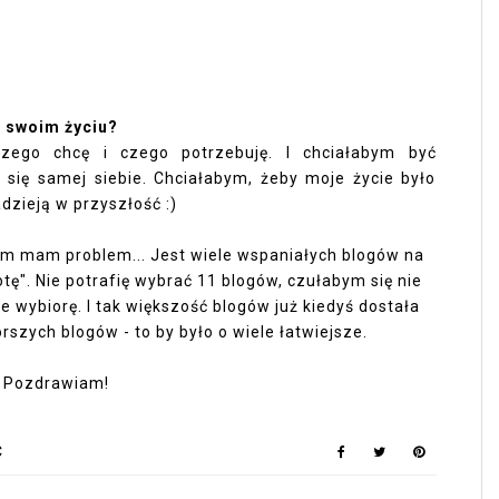
 w swoim życiu?
zego chcę i czego potrzebuję. I chciałabym być
 się samej siebie. Chciałabym, żeby moje życie było
adzieją w przyszłość :)
 tym mam problem... Jest wiele wspaniałych blogów na
tę". Nie potrafię wybrać 11 blogów, czułabym się nie
ie wybiorę. I tak większość blogów już kiedyś dostała
rszych blogów - to by było o wiele łatwiejsze.
Pozdrawiam!
Ć