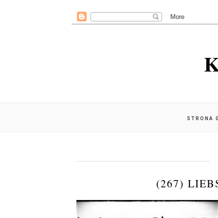
K
STRONA 
(267) LI