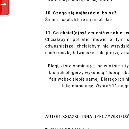
10. Czego się najbardziej boisz?
Śmierci osób, które są mi bliskie.
11. Co chciał(a)byś zmienić w sobie i
Chciałabym potrafić mówić o tym c
odważniejsza, chciałabym nie wstydzić
choć troszkę łatwiejsze - ale patrzę z n
Blogi, które nominuję ... no właśnie z
których blogerzy wykonują "dobrą robo
fair wobec siebie samej. Dlatego ich n
taką nominację. Wybrać 11 najgo
AUTOR:
KSIĄŻKI - INNA RZECZYWISTOŚ