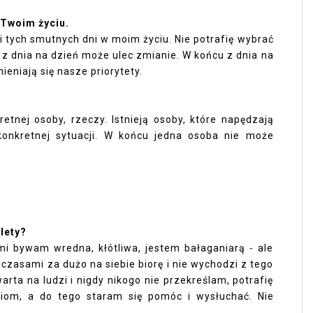
w Twoim życiu.
 i tych smutnych dni w moim życiu. Nie potrafię wybrać
ak z dnia na dzień może ulec zmianie. W końcu z dnia na
ieniają się nasze priorytety.
tnej osoby, rzeczy. Istnieją osoby, które napędzają
konkretnej sytuacji. W końcu jedna osoba nie może
alety?
i bywam wredna, kłótliwa, jestem bałaganiarą - ale
 czasami za dużo na siebie biorę i nie wychodzi z tego
arta na ludzi i nigdy nikogo nie przekreślam, potrafię
ziom, a do tego staram się pomóc i wysłuchać. Nie