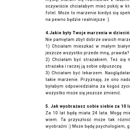
oczywiście chciałabym mieć pokój w kt
fotel. Może to marzenie kiedyś się spe
na pewno będzie realniejsze :)
4.Jakie były Twoje marzenia w dzieciń
Nie pamiętam zbyt dobrze swoich marzeń
1) Chciałam mieszkać w małym białym 
jeszcze wszystko przede mną, prawda?
2) Chciałam być strażakiem. Też się m
strażaka i raczej ją sobie odpuszczę.
3) Chciałam być lekarzem. Naoglądałam
takie marzenie. Przyznaję, że ono nad
byłabym odpowiedzialna za kogoś życie
wszystko może się jeszcze zmienić.
5. Jak wyobrażasz sobie siebie za 10 
Za 10 lat będę miała 24 lata. Mogę mie
wiem. Ta przyszłość może tak różnić
wyobraźni :) Może będę psychologiem, g