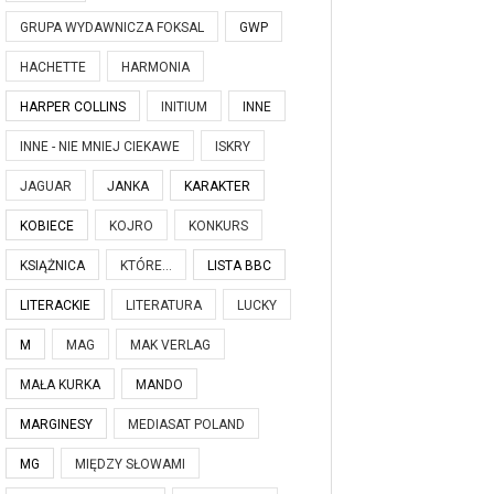
GRUPA WYDAWNICZA FOKSAL
GWP
HACHETTE
HARMONIA
HARPER COLLINS
INITIUM
INNE
INNE - NIE MNIEJ CIEKAWE
ISKRY
JAGUAR
JANKA
KARAKTER
KOBIECE
KOJRO
KONKURS
KSIĄŻNICA
KTÓRE...
LISTA BBC
LITERACKIE
LITERATURA
LUCKY
M
MAG
MAK VERLAG
MAŁA KURKA
MANDO
MARGINESY
MEDIASAT POLAND
MG
MIĘDZY SŁOWAMI