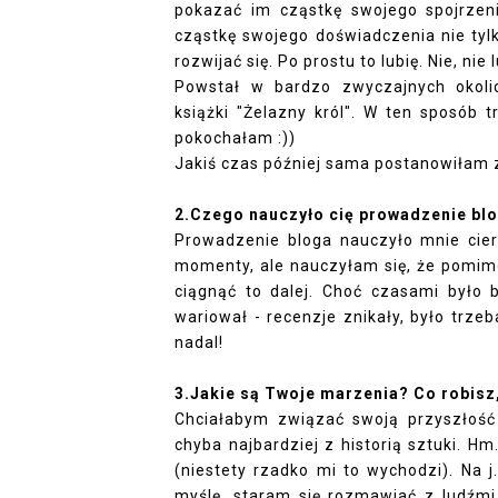
pokazać im cząstkę swojego spojrzen
cząstkę swojego doświadczenia nie tyl
rozwijać się. Po prostu to lubię. Nie, nie 
Powstał w bardzo zwyczajnych okolic
książki "Żelazny król". W ten sposób t
pokochałam :))
Jakiś czas później sama postanowiłam 
2.Czego nauczyło cię prowadzenie bl
Prowadzenie bloga nauczyło mnie cierp
momenty, ale nauczyłam się, że pomimo
ciągnąć to dalej. Choć czasami było 
wariował - recenzje znikały, było trz
nadal!
3.Jakie są Twoje marzenia? Co robisz,
Chciałabym związać swoją przyszłość z
chyba najbardziej z historią sztuki. Hm.
(niestety rzadko mi to wychodzi). Na 
myślę, staram się rozmawiać z ludźmi. 