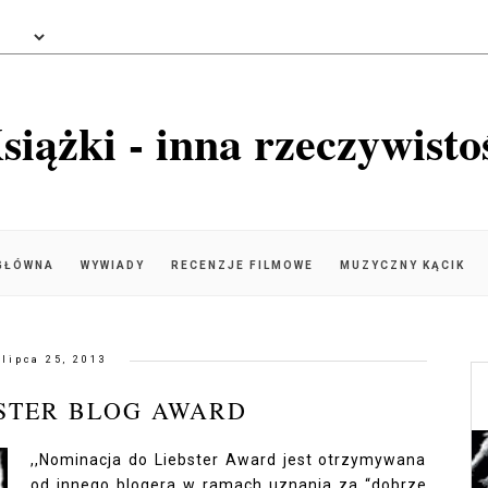
siążki - inna rzeczywisto
GŁÓWNA
WYWIADY
RECENZJE FILMOWE
MUZYCZNY KĄCIK
lipca 25, 2013
EBSTER BLOG AWARD
,,Nominacja do Liebster Award jest otrzymywana
od innego blogera w ramach uznania za “dobrze