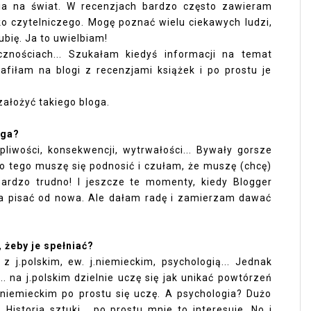
ia na świat. W recenzjach bardzo często zawieram
ko czytelniczego. Mogę poznać wielu ciekawych ludzi,
lubię. Ja to uwielbiam!
znościach... Szukałam kiedyś informacji na temat
rafiłam na blogi z recenzjami książek i po prostu je
założyć takiego bloga.
oga?
liwości, konsekwencji, wytrwałości... Bywały gorsze
 tego muszę się podnosić i czułam, że muszę (chcę)
bardzo trudno! I jeszcze te momenty, kiedy Blogger
eba pisać od nowa. Ale dałam radę i zamierzam dawać
 żeby je spełniać?
 j.polskim, ew. j.niemieckim, psychologią... Jednak
.. na j.polskim dzielnie uczę się jak unikać powtórzeń
j.niemieckim po prostu się uczę. A psychologia? Dużo
Historia sztuki... po prostu mnie to interesuje. No i