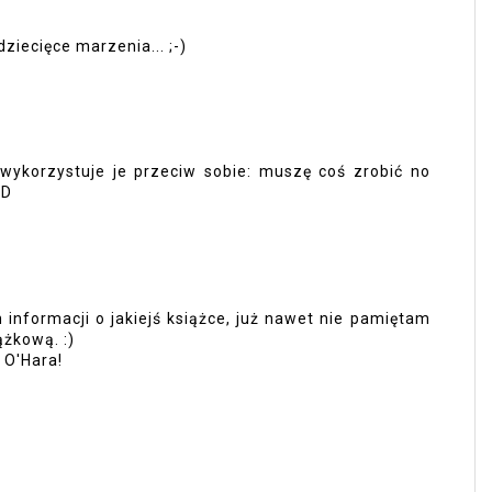
ziecięce marzenia... ;-)
wykorzystuje je przeciw sobie: muszę coś zrobić no
:D
informacji o jakiejś książce, już nawet nie pamiętam
ążkową. :)
 O'Hara!