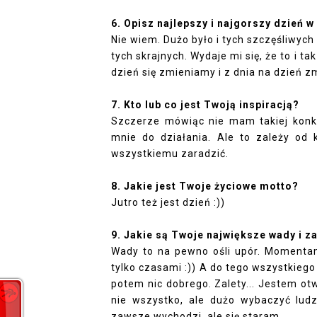
6. Opisz najlepszy i najgorszy dzień 
Nie wiem. Dużo było i tych szczęśliwych
tych skrajnych. Wydaje mi się, że to i t
dzień się zmieniamy i z dnia na dzień zm
7. Kto lub co jest Twoją inspiracją?
Szczerze mówiąc nie mam takiej konkre
mnie do działania. Ale to zależy od 
wszystkiemu zaradzić.
8. Jakie jest Twoje życiowe motto?
Jutro też jest dzień :))
9. Jakie są Twoje największe wady i z
Wady to na pewno ośli upór. Momentam
tylko czasami :)) A do tego wszystkiego
potem nic dobrego. Zalety... Jestem otw
nie wszystko, ale dużo wybaczyć lud
zawsze wychodzi, ale się staram.