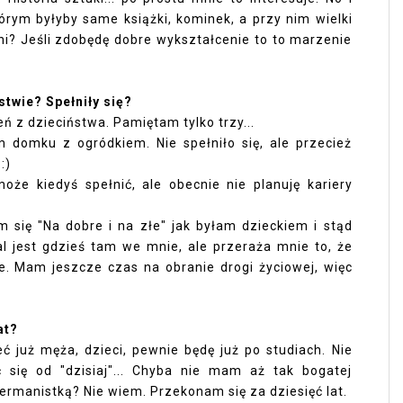
órym byłyby same książki, kominek, a przy nim wielki
łni? Jeśli zdobędę dobre wykształcenie to to marzenie
stwie? Spełniły się?
 z dzieciństwa. Pamiętam tylko trzy...
domku z ogródkiem. Nie spełniło się, ale przecież
 :)
oże kiedyś spełnić, ale obecnie nie planuję kariery
 się "Na dobre i na złe" jak byłam dzieckiem i stąd
al jest gdzieś tam we mnie, ale przeraża mnie to, że
. Mam jeszcze czas na obranie drogi życiowej, więc
lat?
ć już męża, dzieci, pewnie będę już po studiach. Nie
 się od "dzisiaj"... Chyba nie mam aż tak bogatej
ermanistką? Nie wiem. Przekonam się za dziesięć lat.