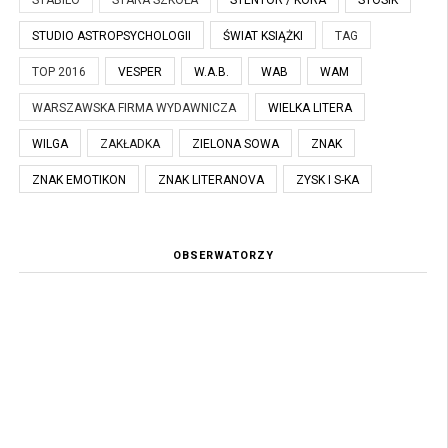
STABILO
STARA SZKOŁA
STENTOR / KORA
STOSIK
STUDIO ASTROPSYCHOLOGII
ŚWIAT KSIĄŻKI
TAG
TOP 2016
VESPER
W.A.B.
WAB
WAM
WARSZAWSKA FIRMA WYDAWNICZA
WIELKA LITERA
WILGA
ZAKŁADKA
ZIELONA SOWA
ZNAK
ZNAK EMOTIKON
ZNAK LITERANOVA
ZYSK I S-KA
OBSERWATORZY