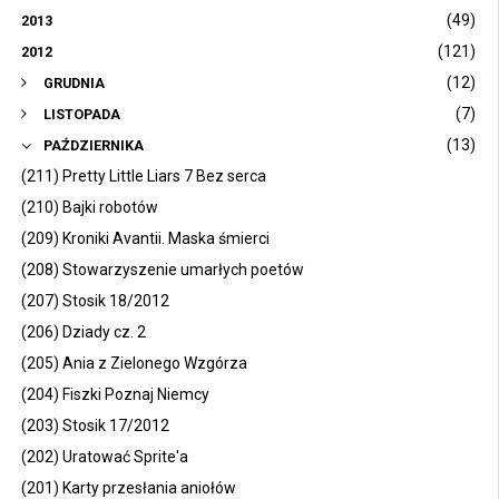
(49)
2013
(121)
2012
(12)
GRUDNIA
(7)
LISTOPADA
(13)
PAŹDZIERNIKA
(211) Pretty Little Liars 7 Bez serca
(210) Bajki robotów
(209) Kroniki Avantii. Maska śmierci
(208) Stowarzyszenie umarłych poetów
(207) Stosik 18/2012
(206) Dziady cz. 2
(205) Ania z Zielonego Wzgórza
(204) Fiszki Poznaj Niemcy
(203) Stosik 17/2012
(202) Uratować Sprite'a
(201) Karty przesłania aniołów