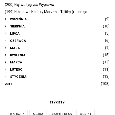
(200) Klątwa tygrysa Wyprawa
(199) Królestwo Nashiry Marzenia Talithy (recenzja...
(9)
WRZEŚNIA
(10)
SIERPNIA
(5)
LIPCA
(6)
CZERWCA
(7)
MAJA
(15)
KWIETNIA
(13)
MARCA
(11)
LUTEGO
(13)
STYCZNIA
(108)
2011
ETYKIETY
10 KSIĄŻEK
AGORA
AKAPIT PRESS
AKCENT