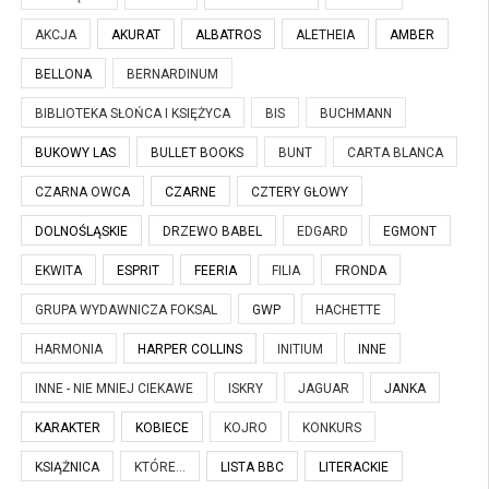
AKCJA
AKURAT
ALBATROS
ALETHEIA
AMBER
BELLONA
BERNARDINUM
BIBLIOTEKA SŁOŃCA I KSIĘŻYCA
BIS
BUCHMANN
BUKOWY LAS
BULLET BOOKS
BUNT
CARTA BLANCA
CZARNA OWCA
CZARNE
CZTERY GŁOWY
DOLNOŚLĄSKIE
DRZEWO BABEL
EDGARD
EGMONT
EKWITA
ESPRIT
FEERIA
FILIA
FRONDA
GRUPA WYDAWNICZA FOKSAL
GWP
HACHETTE
HARMONIA
HARPER COLLINS
INITIUM
INNE
INNE - NIE MNIEJ CIEKAWE
ISKRY
JAGUAR
JANKA
KARAKTER
KOBIECE
KOJRO
KONKURS
KSIĄŻNICA
KTÓRE...
LISTA BBC
LITERACKIE