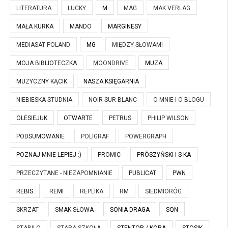
LITERATURA
LUCKY
M
MAG
MAK VERLAG
MAŁA KURKA
MANDO
MARGINESY
MEDIASAT POLAND
MG
MIĘDZY SŁOWAMI
MOJA BIBLIOTECZKA
MOONDRIVE
MUZA
MUZYCZNY KĄCIK
NASZA KSIĘGARNIA
NIEBIESKA STUDNIA
NOIR SUR BLANC
O MNIE I O BLOGU
OLESIEJUK
OTWARTE
PETRUS
PHILIP WILSON
PODSUMOWANIE
POLIGRAF
POWERGRAPH
POZNAJ MNIE LEPIEJ :)
PROMIC
PRÓSZYŃSKI I S-KA
PRZECZYTANE - NIEZAPOMNIANIE
PUBLICAT
PWN
REBIS
REMI
REPLIKA
RM
SIEDMIORÓG
SKRZAT
SMAK SŁOWA
SONIA DRAGA
SQN