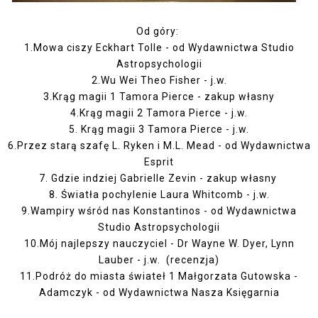
Od góry:
1.Mowa ciszy Eckhart Tolle - od Wydawnictwa Studio
Astropsychologii
2.Wu Wei Theo Fisher - j.w.
3.Krąg magii 1 Tamora Pierce - zakup własny
4.Krąg magii 2 Tamora Pierce - j.w.
5. Krąg magii 3 Tamora Pierce - j.w.
6.Przez starą szafę L. Ryken i M.L. Mead - od Wydawnictwa
Esprit
7. Gdzie indziej Gabrielle Zevin - zakup własny
8. Światła pochylenie Laura Whitcomb - j.w.
9.Wampiry wśród nas Konstantinos - od Wydawnictwa
Studio Astropsychologii
10.Mój najlepszy nauczyciel - Dr Wayne W. Dyer, Lynn
Lauber - j.w. (
recenzja
)
11.Podróż do miasta świateł 1 Małgorzata Gutowska -
Adamczyk - od Wydawnictwa Nasza Księgarnia