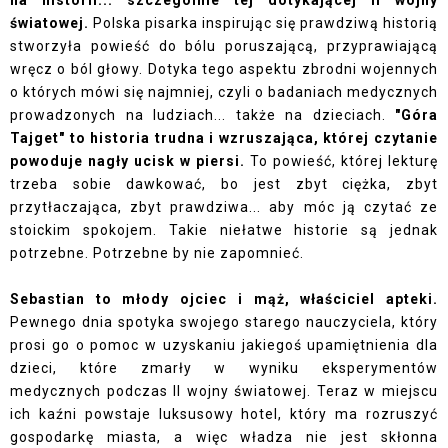
na historii... szczególnie tej dotykającej II wojny
światowej.
Polska pisarka inspirując się prawdziwą historią
stworzyła powieść do bólu poruszającą, przyprawiającą
wręcz o ból głowy. Dotyka tego aspektu zbrodni wojennych
o których mówi się najmniej, czyli o badaniach medycznych
prowadzonych na ludziach... także na dzieciach.
"Góra
Tajget" to historia trudna i wzruszająca, której czytanie
powoduje nagły ucisk w piersi.
To powieść, której lekturę
trzeba sobie dawkować, bo jest zbyt ciężka, zbyt
przytłaczająca, zbyt prawdziwa... aby móc ją czytać ze
stoickim spokojem. Takie niełatwe historie są jednak
potrzebne. Potrzebne by nie zapomnieć.
Sebastian to młody ojciec i mąż, właściciel apteki.
Pewnego dnia spotyka swojego starego nauczyciela, który
prosi go o pomoc w uzyskaniu jakiegoś upamiętnienia dla
dzieci, które zmarły w wyniku eksperymentów
medycznych podczas II wojny światowej. Teraz w miejscu
ich kaźni powstaje luksusowy hotel, który ma rozruszyć
gospodarkę miasta, a więc władza nie jest skłonna