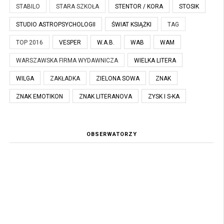
STABILO
STARA SZKOŁA
STENTOR / KORA
STOSIK
STUDIO ASTROPSYCHOLOGII
ŚWIAT KSIĄŻKI
TAG
TOP 2016
VESPER
W.A.B.
WAB
WAM
WARSZAWSKA FIRMA WYDAWNICZA
WIELKA LITERA
WILGA
ZAKŁADKA
ZIELONA SOWA
ZNAK
ZNAK EMOTIKON
ZNAK LITERANOVA
ZYSK I S-KA
OBSERWATORZY