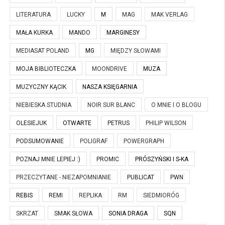
LITERATURA
LUCKY
M
MAG
MAK VERLAG
MAŁA KURKA
MANDO
MARGINESY
MEDIASAT POLAND
MG
MIĘDZY SŁOWAMI
MOJA BIBLIOTECZKA
MOONDRIVE
MUZA
MUZYCZNY KĄCIK
NASZA KSIĘGARNIA
NIEBIESKA STUDNIA
NOIR SUR BLANC
O MNIE I O BLOGU
OLESIEJUK
OTWARTE
PETRUS
PHILIP WILSON
PODSUMOWANIE
POLIGRAF
POWERGRAPH
POZNAJ MNIE LEPIEJ :)
PROMIC
PRÓSZYŃSKI I S-KA
PRZECZYTANE - NIEZAPOMNIANIE
PUBLICAT
PWN
REBIS
REMI
REPLIKA
RM
SIEDMIORÓG
SKRZAT
SMAK SŁOWA
SONIA DRAGA
SQN