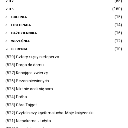
(88)
2017
(160)
2016
(15)
GRUDNIA
(14)
LISTOPADA
(16)
PAŹDZIERNIKA
(12)
WRZEŚNIA
(10)
SIERPNIA
(529) Cztery rzęsy nietoperza
(528) Droga do domu
(527) Konające zwierzę
(526) Sezon niewinnych
(525) Nikt nie ocali się sam
(524) Próba
(523) Góra Tajget
(522) Czytelniczy kącik malucha: Moje książeczki. ...
(521) Niepokorne. Judyta.