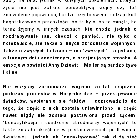
zadry na lata, jednak w kolejnych pokoleniach, których
życie nie jest zatrute perspektywą wojny czy też
zniewolenie pojawia się bardzo często swego rodzaju kult
bagatelizowania przeszłości, bo to było, bo to minęło, bo
teraz żyjemy w innych czasach.
Nie chodzi jednak o
rozdrapywanie ran, chodzi o pamięć... nie tylko o
holokauście, ale także o innych zbrodniach wojennych.
Także o zwykłych ludziach – ich "zwykłych" tragediach,
o trudnym dniu codziennym, o przejmującym strachu. A
emocje w powieści Anny Dziewit – Meller są bardzo żywe
i silne.
Nie wszyscy zbrodniarze wojenni zostali osądzeni
podczas procesów w Norymberdze – przekupywanie
świadków, wypieranie się faktów – doprowadziło do
tego, że część z nich została uniewinniono, a część
nawet nigdy nie została postawiona przed sądem.
"Denazyfikacja i osądzenie zbrodniarzy wojennych" to
także zostało określone w postanowieniach po II wojnie
światowej...
jednak jak "dezaktywować" tak dużą sieć