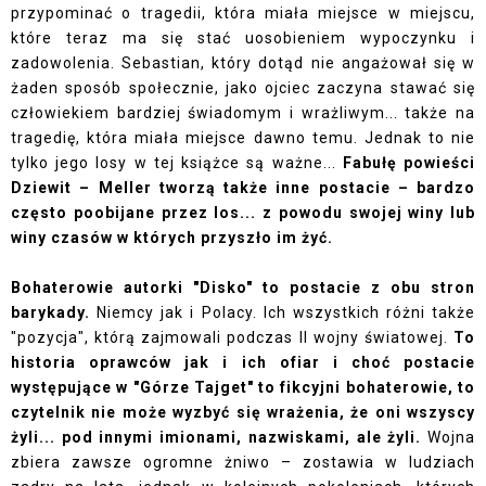
przypominać o tragedii, która miała miejsce w miejscu,
które teraz ma się stać uosobieniem wypoczynku i
zadowolenia. Sebastian, który dotąd nie angażował się w
żaden sposób społecznie, jako ojciec zaczyna stawać się
człowiekiem bardziej świadomym i wrażliwym... także na
tragedię, która miała miejsce dawno temu. Jednak to nie
tylko jego losy w tej książce są ważne...
Fabułę powieści
Dziewit – Meller tworzą także inne postacie – bardzo
często poobijane przez los... z powodu swojej winy lub
winy czasów w których przyszło im żyć.
Bohaterowie autorki "Disko" to postacie z obu stron
barykady.
Niemcy jak i Polacy. Ich wszystkich różni także
"pozycja", którą zajmowali podczas II wojny światowej.
To
historia oprawców jak i ich ofiar i choć postacie
występujące w "Górze Tajget" to fikcyjni bohaterowie, to
czytelnik nie może wyzbyć się wrażenia, że oni wszyscy
żyli... pod innymi imionami, nazwiskami, ale żyli.
Wojna
zbiera zawsze ogromne żniwo – zostawia w ludziach