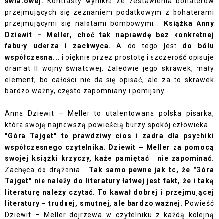
światowej.
Kontrasty wynikłe ze zestawienia bohaterów
przejmujących się zeznaniem podatkowym z bohaterami
przejmującymi się nalotami bombowymi...
Książka Anny
Dziewit – Meller, choć tak naprawdę bez konkretnej
fabuły uderza i zachwyca.
A do tego jest
do bólu
współczesna..
. i pięknie przez prostotę i szczerość opisuje
dramat II wojny światowej. Zaledwie jego skrawek, mały
element, bo całości nie da się opisać, ale za to skrawek
bardzo ważny, często zapomniany i pomijany.
Anna Dziewit – Meller to utalentowana polska pisarka,
która swoją najnowszą powieścią burzy spokój człowieka...
"Góra Tajget" to prawdziwy cios i zadra dla psychiki
współczesnego czytelnika. Dziewit – Meller za pomocą
swojej książki krzyczy, każe pamiętać i nie zapominać.
Zachęca do drążenia...
Tak samo pewne jak to, że "Góra
Tajget" nie należy do literatury łatwej jest fakt, że i taką
literaturę należy czytać
.
To kawał dobrej i przejmującej
literatury – trudnej, smutnej, ale bardzo ważnej.
Powieść
Dziewit – Meller dojrzewa w czytelniku z każdą kolejną