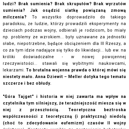
ludzi? Brak sumienia? Brak skrupułów? Brak wyrzutów
sumienia? Jak osądzić siatkę powiązaną zmową
milczenia?
To wszystko doprowadziło do takiego
paradoksu, że ludzie, którzy prowadzili eksperymenty na
dzieciach podczas wojny, odbierali je rodzicom, bo miały
np. problemy ze wzrokiem... były uznawane za jednostki
słabe, niepotrzebne, będące obciążeniem dla III Rzeszy, a
co za tym idzie nadające się tylko do likwidacji... lub ew. na
króliki doświadczalne - w nowej powojennej
rzeczywistości... stawali się wybitnymi naukowcami,
lekarzami.
To brutalna wojenna prawda o której mówi się
niestety mało. Anna Dziewit – Meller dotyka tego tematu
szczerze i bez obłudy.
"Góra Tajget" i historia w niej zawarta ma wpływ na
czytelnika tym silniejszy, że teraźniejszość miesza się w
niej z przeszłością. Teoretyczna beztroska
współczesności z teoretyczną (i praktyczną) niedolą
(choć to zdecydowanie eufemizm) czasów II wojny