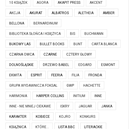
10 KSIĄŻEK
AGORA
AKAPIT PRESS
AKCENT
AKCJA
AKURAT
ALBATROS
ALETHEIA
AMBER
BELLONA
BERNARDINUM
BIBLIOTEKA SŁOŃCA I KSIĘŻYCA
BIS
BUCHMANN
BUKOWY LAS
BULLET BOOKS
BUNT
CARTA BLANCA
CZARNA OWCA
CZARNE
CZTERY GŁOWY
DOLNOŚLĄSKIE
DRZEWO BABEL
EDGARD
EGMONT
EKWITA
ESPRIT
FEERIA
FILIA
FRONDA
GRUPA WYDAWNICZA FOKSAL
GWP
HACHETTE
HARMONIA
HARPER COLLINS
INITIUM
INNE
INNE - NIE MNIEJ CIEKAWE
ISKRY
JAGUAR
JANKA
KARAKTER
KOBIECE
KOJRO
KONKURS
KSIĄŻNICA
KTÓRE...
LISTA BBC
LITERACKIE