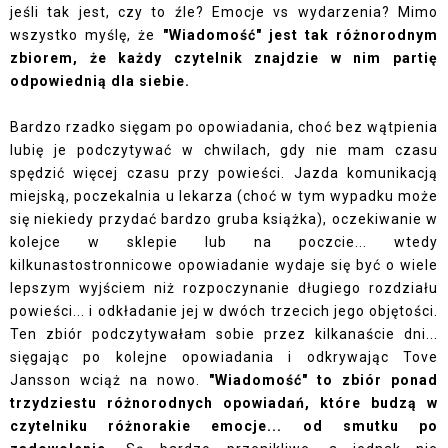
jeśli tak jest, czy to źle? Emocje vs wydarzenia? Mimo
wszystko myślę, że
"Wiadomość" jest tak różnorodnym
zbiorem, że każdy czytelnik znajdzie w nim partię
odpowiednią dla siebie.
Bardzo rzadko sięgam po opowiadania, choć bez wątpienia
lubię je podczytywać w chwilach, gdy nie mam czasu
spędzić więcej czasu przy powieści. Jazda komunikacją
miejską, poczekalnia u lekarza (choć w tym wypadku może
się niekiedy przydać bardzo gruba książka), oczekiwanie w
kolejce w sklepie lub na poczcie... wtedy
kilkunastostronnicowe opowiadanie wydaje się być o wiele
lepszym wyjściem niż rozpoczynanie długiego rozdziału
powieści... i odkładanie jej w dwóch trzecich jego objętości.
Ten zbiór podczytywałam sobie przez kilkanaście dni...
sięgając po kolejne opowiadania i odkrywając Tove
Jansson wciąż na nowo.
"Wiadomość" to zbiór ponad
trzydziestu różnorodnych opowiadań, które budzą w
czytelniku różnorakie emocje... od smutku po