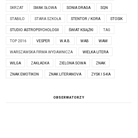
SKRZAT
SMAK SŁOWA
SONIA DRAGA
SQN
STABILO
STARA SZKOŁA
STENTOR / KORA
STOSIK
STUDIO ASTROPSYCHOLOGII
ŚWIAT KSIĄŻKI
TAG
TOP 2016
VESPER
W.A.B.
WAB
WAM
WARSZAWSKA FIRMA WYDAWNICZA
WIELKA LITERA
WILGA
ZAKŁADKA
ZIELONA SOWA
ZNAK
ZNAK EMOTIKON
ZNAK LITERANOVA
ZYSK I S-KA
OBSERWATORZY