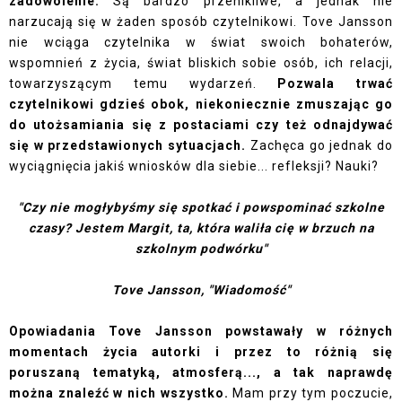
zadowolenie.
Są bardzo przenikliwe, a jednak nie
narzucają się w żaden sposób czytelnikowi. Tove Jansson
nie wciąga czytelnika w świat swoich bohaterów,
wspomnień z życia, świat bliskich sobie osób, ich relacji,
towarzyszącym temu wydarzeń.
Pozwala trwać
czytelnikowi gdzieś obok, niekoniecznie zmuszając go
do utożsamiania się z postaciami czy też odnajdywać
się w przedstawionych sytuacjach.
Zachęca go jednak do
wyciągnięcia jakiś wniosków dla siebie... refleksji? Nauki?
"Czy nie mogłybyśmy się spotkać i powspominać szkolne
czasy? Jestem Margit, ta, która waliła cię w brzuch na
szkolnym podwórku"
Tove Jansson, "Wiadomość"
Opowiadania Tove Jansson powstawały w różnych
momentach życia autorki i przez to różnią się
poruszaną tematyką, atmosferą..., a tak naprawdę
można znaleźć w nich wszystko.
Mam przy tym poczucie,