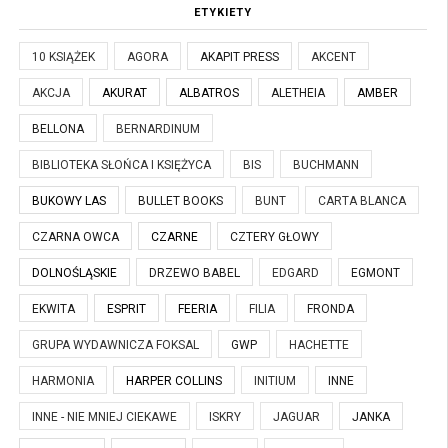
ETYKIETY
10 KSIĄŻEK
AGORA
AKAPIT PRESS
AKCENT
AKCJA
AKURAT
ALBATROS
ALETHEIA
AMBER
BELLONA
BERNARDINUM
BIBLIOTEKA SŁOŃCA I KSIĘŻYCA
BIS
BUCHMANN
BUKOWY LAS
BULLET BOOKS
BUNT
CARTA BLANCA
CZARNA OWCA
CZARNE
CZTERY GŁOWY
DOLNOŚLĄSKIE
DRZEWO BABEL
EDGARD
EGMONT
EKWITA
ESPRIT
FEERIA
FILIA
FRONDA
GRUPA WYDAWNICZA FOKSAL
GWP
HACHETTE
HARMONIA
HARPER COLLINS
INITIUM
INNE
INNE - NIE MNIEJ CIEKAWE
ISKRY
JAGUAR
JANKA