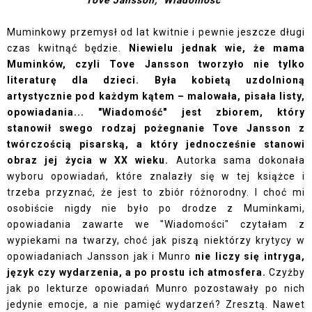
Tove Jansson, "Wiadomość"
Muminkowy przemysł od lat kwitnie i pewnie jeszcze długi
czas kwitnąć będzie.
Niewielu jednak wie, że mama
Muminków, czyli Tove Jansson tworzyło nie tylko
literaturę dla dzieci. Była kobietą uzdolnioną
artystycznie pod każdym kątem – malowała, pisała listy,
opowiadania... "Wiadomość" jest zbiorem, który
stanowił swego rodzaj pożegnanie Tove Jansson z
twórczością pisarską, a który jednocześnie stanowi
obraz jej życia w XX wieku.
Autorka sama dokonała
wyboru opowiadań, które znalazły się w tej książce i
trzeba przyznać, że jest to zbiór różnorodny. I choć mi
osobiście nigdy nie było po drodze z Muminkami,
opowiadania zawarte we "Wiadomości" czytałam z
wypiekami na twarzy, choć jak piszą niektórzy krytycy w
opowiadaniach Jansson jak i Munro
nie liczy się intryga,
język czy wydarzenia, a po prostu ich atmosfera.
Czyżby
jak po lekturze opowiadań Munro pozostawały po nich
jedynie emocje, a nie pamięć wydarzeń? Zresztą. Nawet