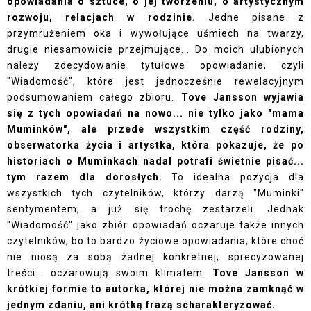
opowiadania o sztuce, o jej tworzeniu, o artystycznym
rozwoju, relacjach w rodzinie.
Jedne pisane z
przymrużeniem oka i wywołujące uśmiech na twarzy,
drugie niesamowicie przejmujące... Do moich ulubionych
należy zdecydowanie tytułowe opowiadanie, czyli
"Wiadomość", które jest jednocześnie rewelacyjnym
podsumowaniem całego zbioru.
Tove Jansson wyjawia
się z tych opowiadań na nowo... nie tylko jako "mama
Muminków", ale przede wszystkim część rodziny,
obserwatorka życia i artystka, która pokazuje, że po
historiach o Muminkach nadal potrafi świetnie pisać...
tym razem dla dorosłych.
To idealna pozycja dla
wszystkich tych czytelników, którzy darzą "Muminki"
sentymentem, a już się trochę zestarzeli. Jednak
"Wiadomość" jako zbiór opowiadań oczaruje także innych
czytelników, bo to bardzo życiowe opowiadania, które choć
nie niosą za sobą żadnej konkretnej, sprecyzowanej
treści... oczarowują swoim klimatem.
Tove Jansson w
krótkiej formie to autorka, której nie można zamknąć w
jednym zdaniu, ani krótką frazą scharakteryzować.