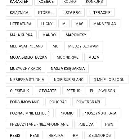
KARAKTER
KOBIECE
KOJRO
KONKURS
KSIĄŻNICA
KTÓRE...
LISTA BBC
LITERACKIE
LITERATURA
LUCKY
M
MAG
MAK VERLAG
MAŁA KURKA
MANDO
MARGINESY
MEDIASAT POLAND
MG
MIĘDZY SŁOWAMI
MOJA BIBLIOTECZKA
MOONDRIVE
MUZA
MUZYCZNY KĄCIK
NASZA KSIĘGARNIA
NIEBIESKA STUDNIA
NOIR SUR BLANC
O MNIE I O BLOGU
OLESIEJUK
OTWARTE
PETRUS
PHILIP WILSON
PODSUMOWANIE
POLIGRAF
POWERGRAPH
POZNAJ MNIE LEPIEJ :)
PROMIC
PRÓSZYŃSKI I S-KA
PRZECZYTANE - NIEZAPOMNIANIE
PUBLICAT
PWN
REBIS
REMI
REPLIKA
RM
SIEDMIORÓG