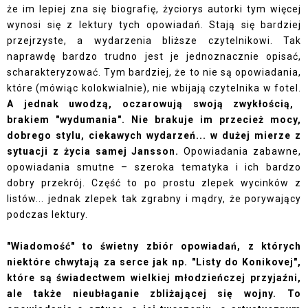
że im lepiej zna się biografię, życiorys autorki tym więcej
wynosi się z lektury tych opowiadań. Stają się bardziej
przejrzyste, a wydarzenia bliższe czytelnikowi. Tak
naprawdę bardzo trudno jest je jednoznacznie opisać,
scharakteryzować. Tym bardziej, że to nie są opowiadania,
które (mówiąc kolokwialnie), nie wbijają czytelnika w fotel.
A jednak uwodzą, oczarowują swoją zwykłością,
brakiem "wydumania".
Nie brakuje im przecież mocy,
dobrego stylu, ciekawych wydarzeń... w dużej mierze z
sytuacji z życia samej Jansson.
Opowiadania zabawne,
opowiadania smutne – szeroka tematyka i ich bardzo
dobry przekrój. Część to po prostu zlepek wycinków z
listów... jednak zlepek tak zgrabny i mądry, że porywający
podczas lektury.
"Wiadomość" to świetny zbiór opowiadań, z których
niektóre chwytają za serce jak np. "Listy do Konikovej",
które są świadectwem wielkiej młodzieńczej przyjaźni,
ale także nieubłaganie zbliżającej się wojny. To