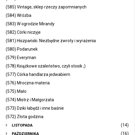
(585) Vintage, sklep rzeczy zapomnianych
(584) Wróżba
(583) W ogrodzie Mirandy
(582) Córki niczyje
(581) Hiszpański. Niezbędne zwroty i wyrażenia
(580) Podarunek
(579) Everyman
(578) Książkowe szaleństwo, czyli stosik ;)
(577) Córka handlarza jedwabiem
(576) Mroczna materia
(575) Mało
(574) Mistrz i Małgorzata
(573) Dziki łabędź i inne baśnie
(572) Złota godzina
(14)
LISTOPADA
(16)
PAŹDZIERNIKA