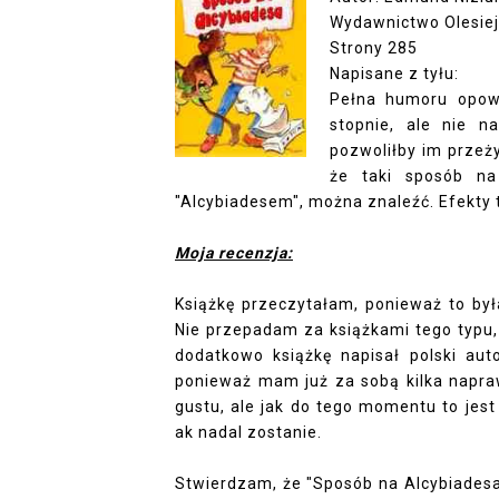
Wydawnictwo Olesie
Strony 285
Napisane z tyłu:
Pełna humoru opowi
stopnie, ale nie n
pozwoliłby im przeży
że taki sposób na
"Alcybiadesem", można znaleźć. Efekty 
Moja recenzja:
Książkę przeczytałam, ponieważ to był
Nie przepadam za książkami tego typu,
dodatkowo książkę napisał polski aut
ponieważ mam już za sobą kilka napraw
gustu, ale jak do tego momentu to jest
ak nadal zostanie.
Stwierdzam, że "Sposób na Alcybiadesa