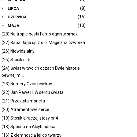
(8)
LIPCA
(15)
CZERWCA
(13)
MAJA
(28) Na tropie bestii Ferno ognisty smok
(27) Baba Jaga sp z o.o. Magiczna czwórka
(26) Niewidzialny
(25) Stosik nr 5
(24) Świat w twoich oczach Dwie historie
pewnej mi...
(23) Numery Czas uciekać
(22) Jan Paweł II W sercu świata
(21) Przeklęta moneta
(20) Atramentowe serce
(19) Stosik a raczej stosy nr 4
(18) Sposób na Alcybiadesa
(16) Z ciemnością jej do twarzy