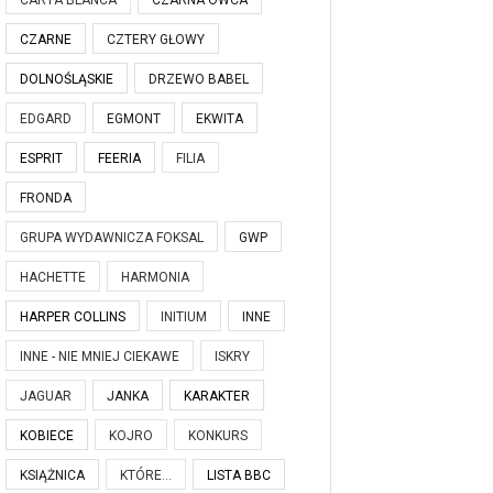
CARTA BLANCA
CZARNA OWCA
CZARNE
CZTERY GŁOWY
DOLNOŚLĄSKIE
DRZEWO BABEL
EDGARD
EGMONT
EKWITA
ESPRIT
FEERIA
FILIA
FRONDA
GRUPA WYDAWNICZA FOKSAL
GWP
HACHETTE
HARMONIA
HARPER COLLINS
INITIUM
INNE
INNE - NIE MNIEJ CIEKAWE
ISKRY
JAGUAR
JANKA
KARAKTER
KOBIECE
KOJRO
KONKURS
KSIĄŻNICA
KTÓRE...
LISTA BBC