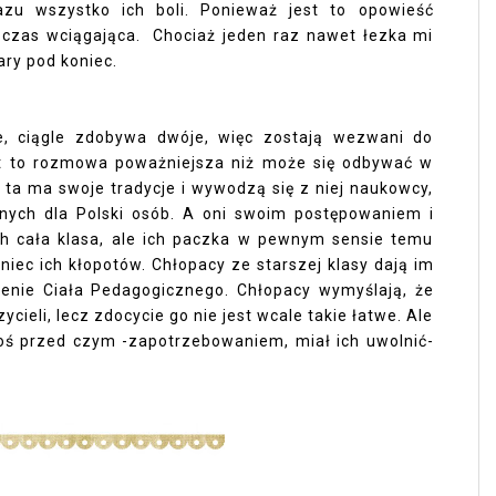
razu wszystko ich boli. Ponieważ jest to opowieść
czas wciągająca. Chociaż jeden raz nawet łezka mi
ary pod koniec.
ze, ciągle zdobywa dwóje, więc zostają wezwani do
t to rozmowa poważniejsza niż może się odbywać w
 ta ma swoje tradycje i wywodzą się z niej naukowcy,
onych dla Polski osób. A oni swoim postępowaniem i
ich cała klasa, ale ich paczka w pewnym sensie temu
oniec ich kłopotów. Chłopacy ze starszej klasy dają im
jenie Ciała Pedagogicznego. Chłopacy wymyślają, że
ieli, lecz zdocycie go nie jest wcale takie łatwe. Ale
oś przed czym -zapotrzebowaniem, miał ich uwolnić-