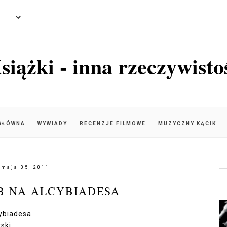
siążki - inna rzeczywisto
GŁÓWNA
WYWIADY
RECENZJE FILMOWE
MUZYCZNY KĄCIK
maja 05, 2011
ÓB NA ALCYBIADESA
cybiadesa
ski