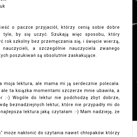
juk
eść o paczce przyjaciół, którzy cenią sobie dobre
a tyle, by się uczyć. Szukają więc sposobu, który
ć rok szkolny bez przemęczania się, i święcie wierzą,
 nauczycieli, a szczególnie nauczyciela zwanego
tych poszukiwań są obsolutnie zaskakujące.
a moja lektura, ale mama mi ją serdecznie polecała.
 ale ta książka momentami szczerze mnie ubawiła, a
or :-) Wogóle do lektur nie podchodzę zbyt dobrze,
dę beznadziejnych lektur, które nie przypadły mi do
 najlepsza lektura jaką czytałam :-) Mam nadzieję, że
" może nakłonić do czytania nawet chłopaków którzy