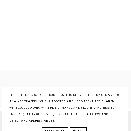
THIS SITE USES COOKIES FROM GOOGLE TO DELIVER ITS SERVICES AND TO
ANALYZE TRAFFIC. YOUR IP ADDRESS AND USER-AGENT ARE SHARED
WITH GOOGLE ALONG WITH PERFORMANCE AND SECURITY METRICS TO
ENSURE QUALITY OF SERVICE, GENERATE USAGE STATISTICS, AND TO
DETECT AND ADDRESS ABUSE.
COPYRIGHT ©
KSIĄŻKI - INNA RZECZYWISTOŚĆ
, BLOGGER
BLOG DESIGN:
KAROGRAFIA.PL
LEARN MORE
GOT IT