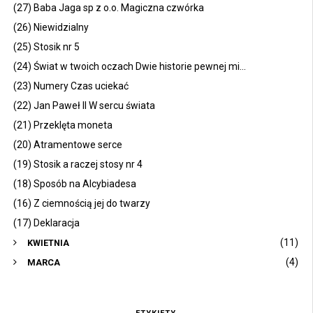
(27) Baba Jaga sp z o.o. Magiczna czwórka
(26) Niewidzialny
(25) Stosik nr 5
(24) Świat w twoich oczach Dwie historie pewnej mi...
(23) Numery Czas uciekać
(22) Jan Paweł II W sercu świata
(21) Przeklęta moneta
(20) Atramentowe serce
(19) Stosik a raczej stosy nr 4
(18) Sposób na Alcybiadesa
(16) Z ciemnością jej do twarzy
(17) Deklaracja
(11)
KWIETNIA
(4)
MARCA