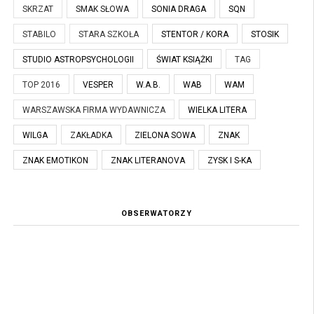
SKRZAT
SMAK SŁOWA
SONIA DRAGA
SQN
STABILO
STARA SZKOŁA
STENTOR / KORA
STOSIK
STUDIO ASTROPSYCHOLOGII
ŚWIAT KSIĄŻKI
TAG
TOP 2016
VESPER
W.A.B.
WAB
WAM
WARSZAWSKA FIRMA WYDAWNICZA
WIELKA LITERA
WILGA
ZAKŁADKA
ZIELONA SOWA
ZNAK
ZNAK EMOTIKON
ZNAK LITERANOVA
ZYSK I S-KA
OBSERWATORZY