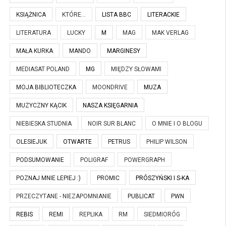
KSIĄŻNICA
KTÓRE...
LISTA BBC
LITERACKIE
LITERATURA
LUCKY
M
MAG
MAK VERLAG
MAŁA KURKA
MANDO
MARGINESY
MEDIASAT POLAND
MG
MIĘDZY SŁOWAMI
MOJA BIBLIOTECZKA
MOONDRIVE
MUZA
MUZYCZNY KĄCIK
NASZA KSIĘGARNIA
NIEBIESKA STUDNIA
NOIR SUR BLANC
O MNIE I O BLOGU
OLESIEJUK
OTWARTE
PETRUS
PHILIP WILSON
PODSUMOWANIE
POLIGRAF
POWERGRAPH
POZNAJ MNIE LEPIEJ :)
PROMIC
PRÓSZYŃSKI I S-KA
PRZECZYTANE - NIEZAPOMNIANIE
PUBLICAT
PWN
REBIS
REMI
REPLIKA
RM
SIEDMIORÓG