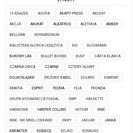
ETYKIETY
10 KSIĄŻEK
AGORA
AKAPIT PRESS
AKCENT
AKCJA
AKURAT
ALBATROS
ALETHEIA
AMBER
BELLONA
BERNARDINUM
BIBLIOTEKA SŁOŃCA I KSIĘŻYCA
BIS
BUCHMANN
BUKOWY LAS
BULLET BOOKS
BUNT
CARTA BLANCA
CZARNA OWCA
CZARNE
CZTERY GŁOWY
DOLNOŚLĄSKIE
DRZEWO BABEL
EDGARD
EGMONT
EKWITA
ESPRIT
FEERIA
FILIA
FRONDA
GRUPA WYDAWNICZA FOKSAL
GWP
HACHETTE
HARMONIA
HARPER COLLINS
INITIUM
INNE
INNE - NIE MNIEJ CIEKAWE
ISKRY
JAGUAR
JANKA
KARAKTER
KOBIECE
KOJRO
KONKURS