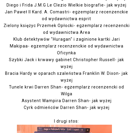
Diego i Frida J.M.G Le Clezio Wielkie biografie- jak wyżej
Jan Paweł II Kard. A. Comastri- egzemplarz recenzenckie
od wydawnictwa esprit
Zielony księżyc Przemek Opłocki- egzemplarz recenzencki
od wydawnictwa Area
Klub detektywów "Huragan" i zaginione kartki Jari
Makipaa- egzemplarz recenzenckie od wydawnictwa
Oficynka
Szybki Jack i krwawy gabinet Christopher Russell- jak
wyżej
Bracia Hardy w oparach szaleństwa Franklin W. Dixon- jak
wyżej
Tunele krwi Darren Shan- egzemplarz recenzencki od
Wilga
Asystent Wampira Darren Shan- jak wyżej
Cyrk odmieńców Darren Shan- jak wyżej
I drugi stos: