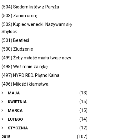
(504) Siedem listów z Paryża
(503) Zanim umrę
(502) Kupiec wenecki. Nazywam się
Shylock
(501) Beatlesi
(500) Złudzenie
(499) Żeby miłość miała twoje oczy
(498) Weź mnie za rękę
(497) NYPD RED. Piętno Kaina
(496) Miłość i kłamstwa
(13)
MAJA
(15)
KWIETNIA
(15)
MARCA
(14)
LUTEGO
(12)
STYCZNIA
(107)
2015