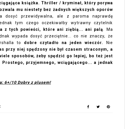
iągająca książka. Thriller / kryminał, który porywa
 pozwala mu niestety bez żadnych większych oporów
a dosyć przewidywalna, ale z paroma naprawdę
 jednak tym czego oczekiwałby wytrawny czytelnik
 z tych powieści, które ani ziębią... ani palą
. Ma
nak wypada dosyć przeciętnie... co nie znaczy, że
arshalla to
dobre czytadło na jeden wieczór.
Nie
as przy niej spędzony nie był czasem straconym, a
 wiele sposobów, żeby spędzić go lepiej, bo też jest
. Prostego, przyjemnego, wciągającego... a jednak
a: 6+/10 Dobry z plusem!
Ć