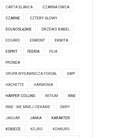
CARTA BLANCA
CZARNA OWCA
CZARNE
CZTERY GŁOWY
DOLNOŚLĄSKIE
DRZEWO BABEL
EDGARD
EGMONT
EKWITA
ESPRIT
FEERIA
FILIA
FRONDA
GRUPA WYDAWNICZA FOKSAL
GWP
HACHETTE
HARMONIA
HARPER COLLINS
INITIUM
INNE
INNE - NIE MNIEJ CIEKAWE
ISKRY
JAGUAR
JANKA
KARAKTER
KOBIECE
KOJRO
KONKURS