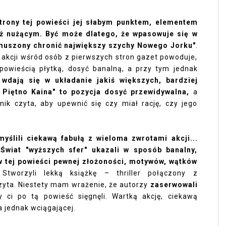
strony tej powieści jej słabym punktem, elementem
aż nużącym. Być może dlatego, że wpasowuje się w
muszony chronić największy szychy Nowego Jorku"
.
 akcji wśród osób z pierwszych stron gazet powoduje,
powieścią płytką, dosyć banalną, a przy tym jednak
 wdają się w układanie jakiś większych, bardziej
 Piętno Kaina" to pozycja dosyć przewidywalna,
a
nik czyta, aby upewnić się czy miał rację, czy jego
yślili ciekawą fabułą z wieloma zwrotami akcji...
 Świat "wyższych sfer" ukazali w sposób banalny,
 w tej powieści pewnej złożoności, motywów, wątków
.
Stworzyli lekką książkę – thriller połączony z
czyta. Niestety mam wrażenie, że autorzy
zaserwowali
y ci po tą powieść sięgnęli. Wartką akcję, ciekawą
, a jednak wciągającej.