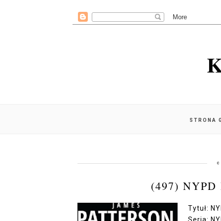
K
STRONA 
c
(497) NYPD
Tytuł: NY
Seria: N