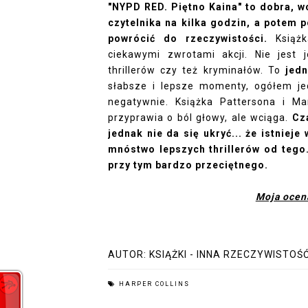
"NYPD RED. Piętno Kaina" to dobra, wc
czytelnika na kilka godzin, a potem
powrócić do rzeczywistości.
Książk
ciekawymi zwrotami akcji. Nie jest
thrillerów czy też kryminałów. To
jedna
słabsze i lepsze momenty, ogółem jed
negatywnie. Książka Pattersona i M
przyprawia o ból głowy, ale wciąga.
Cz
jednak nie da się ukryć... że istnieje
mnóstwo lepszych thrillerów od tego
przy tym bardzo przeciętnego.
Moja ocen
AUTOR:
KSIĄŻKI - INNA RZECZYWISTOŚ
HARPER COLLINS