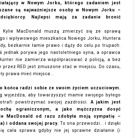
działający w Nowym Jorku, którego zadaniem jest
eszane są najważniejsze osoby w Nowym Jorku –
zedsiębiorcy. Najlepsi mają za zadanie bronić
 Kylie MacDonald muszą zmierzyć się ze sprawą
ego i wpływowego mieszkańca Nowego Jorku, Huntera
dy, bezkarnie łamie prawo i dąży do celu po trupach.
ś jednak porywa jego nastoletniego syna, a oprawca
unter nie zamierza współpracować z policją, a bez
e przez RED jest zmuszone stać w miejscu. Do czasu,
ały prawa mieć miejsca...
 do końca radzi sobie ze swoim życiem uczuciowym.
og wyjeżdża, aby towarzyszyć mamie swojego byłego
potrafi powstrzymać swojej zazdrości.
A jakim jest
rochę ograniczonym, a jako mężczyzna dosyć
lie MacDonald od razu zdobyła moją sympatię –
ła) i oddana swojej pracy.
To ona przewodzi... i dzięki
ię cała sprawa gdyby nie jej sprawne działanie (i