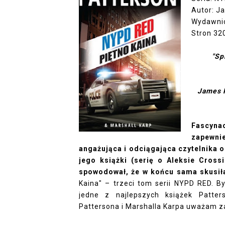
Autor: J
Wydawnic
Stron 32
"Sp
James P
Fascynac
zapewni
angażująca i odciągająca czytelnika o
jego książki (serię o Aleksie Cross
spowodował, że w końcu sama skusił
Kaina" – trzeci tom serii NYPD RED. B
jedne z najlepszych książek Patter
Pattersona i Marshalla Karpa uważam z