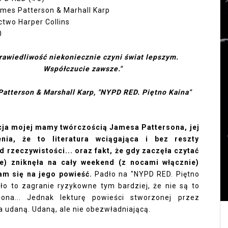
ames Patterson & Marhall Karp
two Harper Collins
0
rawiedliwość niekoniecznie czyni świat lepszym.
Współczucie zawsze."
atterson & Marshall Karp, "NYPD RED. Piętno Kaina"
ja mojej mamy twórczością Jamesa Pattersona, jej
enia, że to literatura wciągająca i bez reszty
d rzeczywistości... oraz fakt, że gdy zaczęła czytać
ie) zniknęła na cały weekend (z nocami włącznie)
am się na jego powieść.
Padło na "NYPD RED. Piętno
yło to zagranie ryzykowne tym bardziej, że nie są to
sona... Jednak lekturę powieści stworzonej przez
a udaną. Udaną, ale nie obezwładniającą.