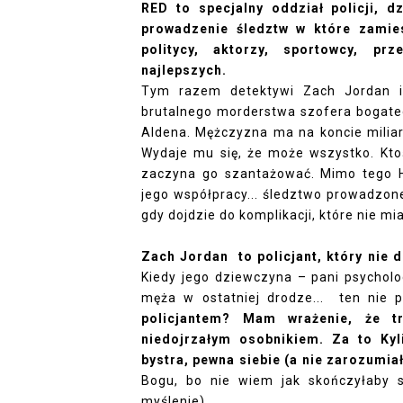
RED to specjalny oddział policji, 
prowadzenie śledztw w które zami
politycy, aktorzy, sportowcy, pr
najlepszych.
Tym razem detektywi Zach Jordan i
brutalnego morderstwa szofera bogat
Aldena. Mężczyzna ma na koncie miliar
Wydaje mu się, że może wszystko. Kto
zaczyna go szantażować. Mimo tego H
jego współpracy... śledztwo prowadzon
gdy dojdzie do komplikacji, które nie mi
Zach Jordan to policjant, który nie
Kiedy jego dziewczyna – pani psychol
męża w ostatniej drodze... ten nie 
policjantem? Mam wrażenie, że t
niedojrzałym osobnikiem. Za to Ky
bystra, pewna siebie (a nie zarozumia
Bogu, bo nie wiem jak skończyłaby s
myślenie).