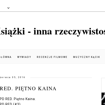
siążki - inna rzeczywisto
GŁÓWNA
WYWIADY
RECENZJE FILMOWE
MUZYCZNY KĄCIK
zerwca 05, 2016
 RED. PIĘTNO KAINA
PD RED. Piętno Kaina.
YPD RED (#3)