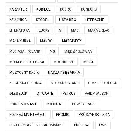
KARAKTER
KOBIECE
KOJRO
KONKURS
KSIĄŻNICA
KTÓRE...
LISTA BBC
LITERACKIE
LITERATURA
LUCKY
M
MAG
MAK VERLAG
MAŁA KURKA
MANDO
MARGINESY
MEDIASAT POLAND
MG
MIĘDZY SŁOWAMI
MOJA BIBLIOTECZKA
MOONDRIVE
MUZA
MUZYCZNY KĄCIK
NASZA KSIĘGARNIA
NIEBIESKA STUDNIA
NOIR SUR BLANC
O MNIE I O BLOGU
OLESIEJUK
OTWARTE
PETRUS
PHILIP WILSON
PODSUMOWANIE
POLIGRAF
POWERGRAPH
POZNAJ MNIE LEPIEJ :)
PROMIC
PRÓSZYŃSKI I S-KA
PRZECZYTANE - NIEZAPOMNIANIE
PUBLICAT
PWN