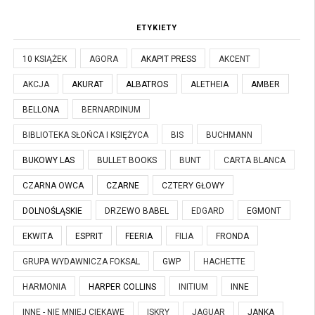
ETYKIETY
10 KSIĄŻEK
AGORA
AKAPIT PRESS
AKCENT
AKCJA
AKURAT
ALBATROS
ALETHEIA
AMBER
BELLONA
BERNARDINUM
BIBLIOTEKA SŁOŃCA I KSIĘŻYCA
BIS
BUCHMANN
BUKOWY LAS
BULLET BOOKS
BUNT
CARTA BLANCA
CZARNA OWCA
CZARNE
CZTERY GŁOWY
DOLNOŚLĄSKIE
DRZEWO BABEL
EDGARD
EGMONT
EKWITA
ESPRIT
FEERIA
FILIA
FRONDA
GRUPA WYDAWNICZA FOKSAL
GWP
HACHETTE
HARMONIA
HARPER COLLINS
INITIUM
INNE
INNE - NIE MNIEJ CIEKAWE
ISKRY
JAGUAR
JANKA