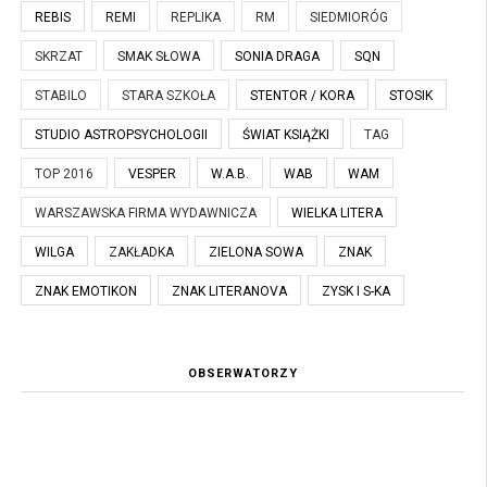
REBIS
REMI
REPLIKA
RM
SIEDMIORÓG
SKRZAT
SMAK SŁOWA
SONIA DRAGA
SQN
STABILO
STARA SZKOŁA
STENTOR / KORA
STOSIK
STUDIO ASTROPSYCHOLOGII
ŚWIAT KSIĄŻKI
TAG
TOP 2016
VESPER
W.A.B.
WAB
WAM
WARSZAWSKA FIRMA WYDAWNICZA
WIELKA LITERA
WILGA
ZAKŁADKA
ZIELONA SOWA
ZNAK
ZNAK EMOTIKON
ZNAK LITERANOVA
ZYSK I S-KA
OBSERWATORZY