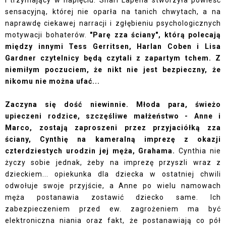
i trzymający w napięciu. Shari Lapena stworzyła powieść
sensacyjną, której nie oparła na tanich chwytach, a na
naprawdę ciekawej narracji i zgłębieniu psychologicznych
motywacji bohaterów.
"Parę zza ściany", którą polecają
między innymi Tess Gerritsen, Harlan Coben i Lisa
Gardner czytelnicy będą czytali z zapartym tchem. Z
niemiłym poczuciem, że nikt nie jest bezpieczny, że
nikomu nie można ufać...
Zaczyna się dość niewinnie. Młoda para, świeżo
upieczeni rodzice, szczęśliwe małżeństwo - Anne i
Marco, zostają zaproszeni przez przyjaciółką zza
ściany, Cynthię na kameralną imprezę z okazji
czterdziestych urodzin jej męża, Grahama.
Cynthia nie
życzy sobie jednak, żeby na imprezę przyszli wraz z
dzieckiem... opiekunka dla dziecka w ostatniej chwili
odwołuje swoje przyjście, a Anne po wielu namowach
męża postanawia zostawić dziecko same. Ich
zabezpieczeniem przed ew. zagrożeniem ma być
elektroniczna niania oraz fakt, że postanawiają co pół