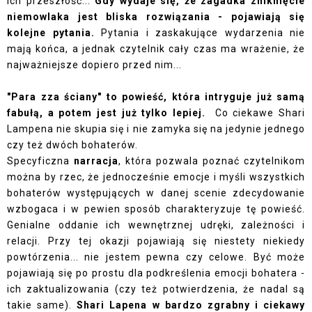
ich przeszłość...
Gdy wydaje się, że zagadka zniknięcie
niemowlaka jest bliska rozwiązania - pojawiają się
kolejne pytania.
Pytania i zaskakujące wydarzenia nie
mają końca, a jednak czytelnik cały czas ma wrażenie, że
najważniejsze dopiero przed nim...
"Para zza ściany" to powieść, która intryguje już samą
fabułą, a potem jest już tylko lepiej.
Co ciekawe Shari
Lampena nie skupia się i nie zamyka się na jedynie jednego
czy też dwóch bohaterów.
Specyficzna
narracja
, która pozwala poznać czytelnikom
można by rzec, że jednocześnie emocje i myśli wszystkich
bohaterów występujących w danej scenie zdecydowanie
wzbogaca i w pewien sposób charakteryzuje tę powieść.
Genialne oddanie ich wewnętrznej udręki, zależności i
relacji. Przy tej okazji pojawiają się niestety niekiedy
powtórzenia... nie jestem pewna czy celowe. Być może
pojawiają się po prostu dla podkreślenia emocji bohatera -
ich zaktualizowania (czy też potwierdzenia, że nadal są
takie same).
Shari Lapena w bardzo zgrabny i ciekawy