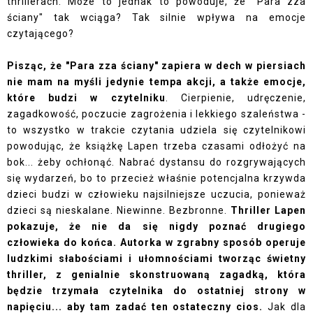
thrillerach. Może to jednak to powoduje, że "Para zza
ściany" tak wciąga? Tak silnie wpływa na emocje
czytającego?
Pisząc, że "Para zza ściany" zapiera w dech w piersiach
nie mam na myśli jedynie tempa akcji, a także emocje,
które budzi w czytelniku
. Cierpienie, udręczenie,
zagadkowość, poczucie zagrożenia i lekkiego szaleństwa -
to wszystko w trakcie czytania udziela się czytelnikowi
powodując, że książkę Lapen trzeba czasami odłożyć na
bok... żeby ochłonąć. Nabrać dystansu do rozgrywających
się wydarzeń, bo to przecież właśnie potencjalna krzywda
dzieci budzi w człowieku najsilniejsze uczucia, ponieważ
dzieci są nieskalane. Niewinne. Bezbronne.
Thriller Lapen
pokazuje, że nie da się nigdy poznać drugiego
człowieka do końca. Autorka w zgrabny sposób operuje
ludzkimi słabościami i ułomnościami tworząc świetny
thriller, z genialnie skonstruowaną zagadką, która
będzie trzymała czytelnika do ostatniej strony w
napięciu... aby tam zadać ten ostateczny cios.
Jak dla