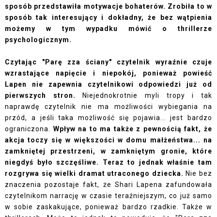
sposób przedstawiła motywacje bohaterów. Zrobiła to w
sposób tak interesujący i dokładny, że bez wątpienia
możemy w tym wypadku mówić o thrillerze
psychologicznym.
Czytając "Parę zza ściany" czytelnik wyraźnie czuje
wzrastające napięcie i niepokój, ponieważ powieść
Lapen nie zapewnia czytelnikowi odpowiedzi już od
pierwszych stron.
Niejednokrotnie myli tropy i tak
naprawdę czytelnik nie ma możliwości wybiegania na
przód, a jeśli taka możliwość się pojawia... jest bardzo
ograniczona.
Wpływ na to ma także z pewnością fakt, że
akcja toczy się w większości w domu małżeństwa... na
zamkniętej przestrzeni, w zamkniętym gronie, które
niegdyś było szczęśliwe. Teraz to jednak właśnie tam
rozgrywa się wielki dramat utraconego dziecka.
Nie bez
znaczenia pozostaje fakt, że Shari Lapena zafundowała
czytelnikom narrację w czasie teraźniejszym, co już samo
w sobie zaskakujące, ponieważ bardzo rzadkie. Także w