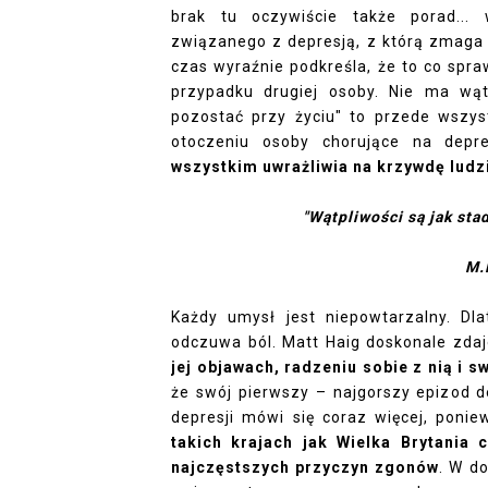
brak tu oczywiście także porad... 
związanego z depresją, z którą zmaga s
czas wyraźnie podkreśla, że to co spra
przypadku drugiej osoby. Nie ma wą
pozostać przy życiu" to przede wszys
otoczeniu osoby chorujące na depr
wszystkim uwrażliwia na krzywdę ludzi
"Wątpliwości są jak sta
M.
Każdy umysł jest niepowtarzalny. Dla
odczuwa ból. Matt Haig doskonale zdaj
jej objawach, radzeniu sobie z nią i 
że swój pierwszy – najgorszy epizod d
depresji mówi się coraz więcej, poni
takich krajach jak Wielka Brytania
najczęstszych przyczyn zgonów
. W do