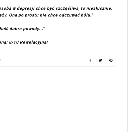
osoba w depresji chce być szczęśliwa, to niesłusznie.
eży. Ona po prostu nie chce odczuwać bólu."
Dość dobre powody..."
ena: 8/10 Rewelacyjna!
Ć