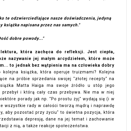
ko te odzwierciedlające nasze doświadczenia, jedyną
by książka napisana przez nas samych."
Dość dobre powody..."
lektura, która zachęca do refleksji. Jest ciepła,
może nazywanie jej małym arcydziełem, które może
m... to jednak bez wątpienia ma na człowieka dobry
 kolejna książka, która operuje truizmami? Kolejna
iące na próbie sprzedania swojej "złotej recepty" na
książka Matta Haiga ma swoje źródło u stóp jego
ą przebył i którą cały czas przebywa. Nie ma w niej
ektóre porady jak np. "Po prostu żyj" wydają się (i w
te wszystkie rady w całości tworzą mądrą i naprawdę
y, aby pozostać przy życiu" to świetna pozycja, która
przedstawia depresję, dane na jej temat i zachowanie
cji z nią, a także reakcje społeczeństwa.