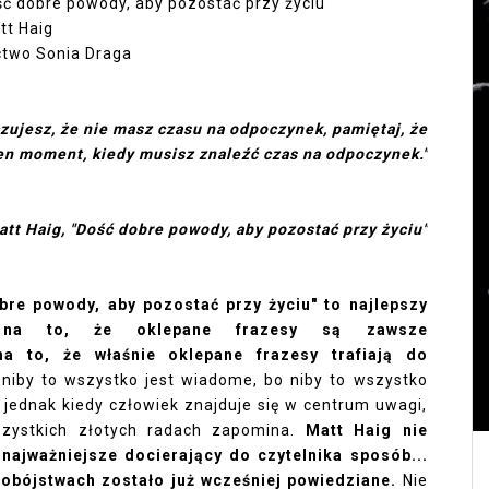
ść dobre powody, aby pozostać przy życiu
tt Haig
two Sonia Draga
0
czujesz, że nie masz czasu na odpoczynek, pamiętaj, że
en moment, kiedy musisz znaleźć czas na odpoczynek."
att Haig, "Dość dobre powody, aby pozostać przy życiu"
bre powody, aby pozostać przy życiu" to najlepszy
na to, że oklepane frazesy są zawsze
a to, że właśnie oklepane frazesy trafiają do
niby to wszystko jest wiadome, bo niby to wszystko
a jednak kiedy człowiek znajduje się w centrum uwagi,
szystkich złotych radach zapomina.
Matt Haig nie
najważniejsze docierający do czytelnika sposób...
mobójstwach zostało już wcześniej powiedziane.
Nie