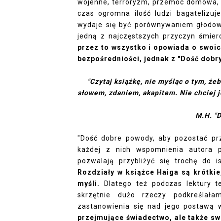
wojenne, terroryzm, przemoc domowa, n
czas ogromna ilość ludzi bagatelizuj
wydaje się być porównywaniem głodowa
jedną z najczęstszych przyczyn śmier
przez to wszystko i opowiada o swoi
bezpośredniości, jednak z "Dość dobry
"Czytaj książkę, nie myśląc o tym, że
słowem, zdaniem, akapitem. Nie chciej je
M.H. "
"Dość dobre powody, aby pozostać przy
każdej z nich wspomnienia autora pr
pozwalają przybliżyć się trochę do is
Rozdziały w książce Haiga są krótkie
myśli.
Dlatego też podczas lektury t
skrzętnie dużo rzeczy podkreślała
zastanowienia się nad jego postawą
przejmujące świadectwo, ale także sw