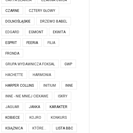
CARTA BLANCA
CZARNA OWCA
CZARNE
CZTERY GŁOWY
DOLNOŚLĄSKIE
DRZEWO BABEL
EDGARD
EGMONT
EKWITA
ESPRIT
FEERIA
FILIA
FRONDA
GRUPA WYDAWNICZA FOKSAL
GWP
HACHETTE
HARMONIA
HARPER COLLINS
INITIUM
INNE
INNE - NIE MNIEJ CIEKAWE
ISKRY
JAGUAR
JANKA
KARAKTER
KOBIECE
KOJRO
KONKURS
KSIĄŻNICA
KTÓRE...
LISTA BBC