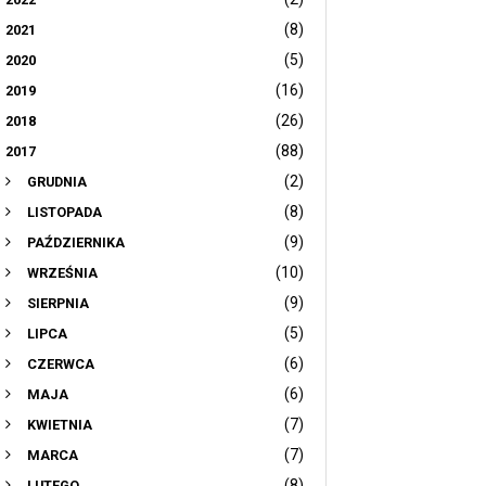
(8)
2021
(5)
2020
(16)
2019
(26)
2018
(88)
2017
(2)
GRUDNIA
(8)
LISTOPADA
(9)
PAŹDZIERNIKA
(10)
WRZEŚNIA
(9)
SIERPNIA
(5)
LIPCA
(6)
CZERWCA
(6)
MAJA
(7)
KWIETNIA
(7)
MARCA
(8)
LUTEGO