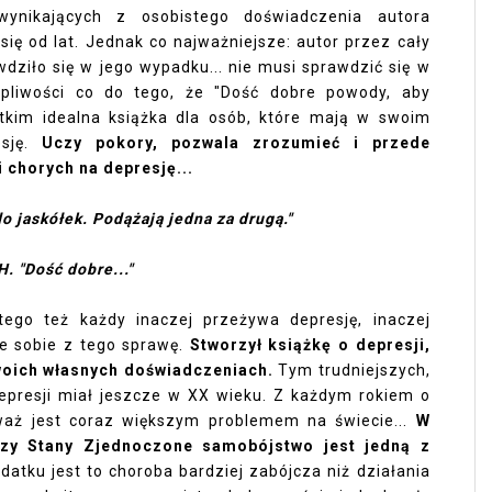
wynikających z osobistego doświadczenia autora
ię od lat. Jednak co najważniejsze: autor przez cały
wdziło się w jego wypadku... nie musi sprawdzić się w
tpliwości co do tego, że "Dość dobre powody, aby
tkim idealna książka dla osób, które mają w swoim
esję.
Uczy pokory, pozwala zrozumieć i przede
 chorych na depresję...
do jaskółek. Podążają jedna za drugą."
H. "Dość dobre..."
tego też każdy inaczej przeżywa depresję, inaczej
e sobie z tego sprawę.
Stworzył książkę o depresji,
swoich własnych doświadczeniach.
Tym trudniejszych,
epresji miał jeszcze w XX wieku. Z każdym rokiem o
eważ jest coraz większym problemem na świecie...
W
 czy Stany Zjednoczone samobójstwo jest jedną z
datku jest to choroba bardziej zabójcza niż działania