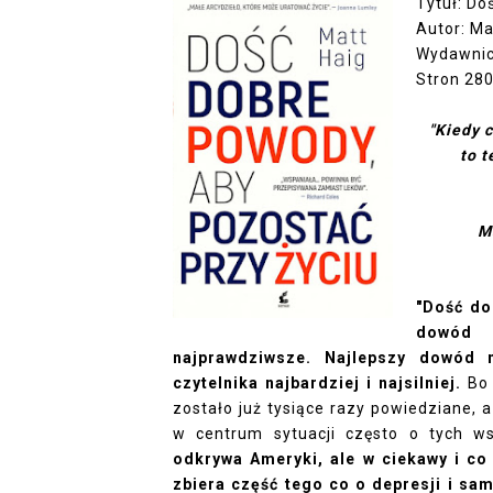
Tytuł: Do
Autor: Ma
Wydawnic
Stron 28
"Kiedy 
to t
M
"Dość do
dowód 
najprawdziwsze. Najlepszy dowód n
czytelnika najbardziej i najsilniej.
Bo 
zostało już tysiące razy powiedziane, 
w centrum sytuacji często o tych w
odkrywa Ameryki, ale w ciekawy i co 
zbiera część tego co o depresji i sa