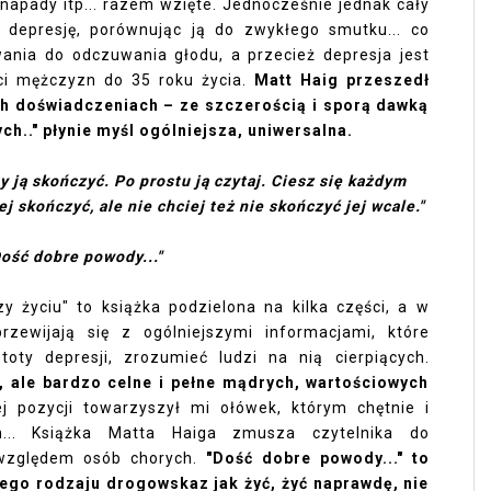
apady itp... razem wzięte. Jednocześnie jednak cały
e depresję, porównując ją do zwykłego smutku... co
nia do odczuwania głodu, a przecież depresja jest
ci mężczyzn do 35 roku życia.
Matt Haig przeszedł
ch doświadczeniach – ze szczerością i sporą dawką
ch.." płynie myśl ogólniejsza, uniwersalna.
by ją skończyć. Po prostu ją czytaj. Ciesz się każdym
j skończyć, ale nie chciej też nie skończyć jej wcale."
Dość dobre powody..."
 życiu" to książka podzielona na kilka części, a w
zewijają się z ogólniejszymi informacjami, które
toty depresji, zrozumieć ludzi na nią cierpiących.
, ale bardzo celne i pełne mądrych, wartościowych
ej pozycji towarzyszył mi ołówek, którym chętnie i
m... Książka Matta Haiga zmusza czytelnika do
 względem osób chorych.
"Dość dobre powody..." to
ego rodzaju drogowskaz jak żyć, żyć naprawdę, nie