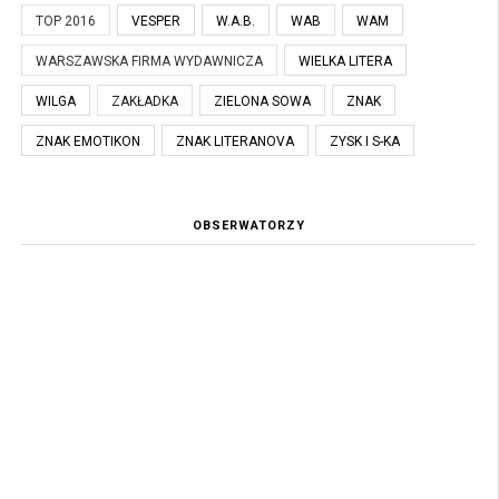
TOP 2016
VESPER
W.A.B.
WAB
WAM
WARSZAWSKA FIRMA WYDAWNICZA
WIELKA LITERA
WILGA
ZAKŁADKA
ZIELONA SOWA
ZNAK
ZNAK EMOTIKON
ZNAK LITERANOVA
ZYSK I S-KA
OBSERWATORZY