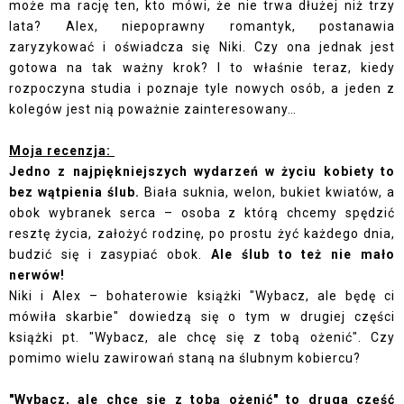
może ma rację ten, kto mówi, że nie trwa dłużej niż trzy
lata? Alex, niepoprawny romantyk, postanawia
zaryzykować i oświadcza się Niki. Czy ona jednak jest
gotowa na tak ważny krok? I to właśnie teraz, kiedy
rozpoczyna studia i poznaje tyle nowych osób, a jeden z
kolegów jest nią poważnie zainteresowany…
Moja recenzja:
Jedno z najpiękniejszych wydarzeń w życiu kobiety to
bez wątpienia ślub.
Biała suknia, welon, bukiet kwiatów, a
obok wybranek serca – osoba z którą chcemy spędzić
resztę życia, założyć rodzinę, po prostu żyć każdego dnia,
budzić się i zasypiać obok.
Ale ślub to też nie mało
nerwów!
Niki i Alex – bohaterowie książki "Wybacz, ale będę ci
mówiła skarbie" dowiedzą się o tym w drugiej części
książki pt. "Wybacz, ale chcę się z tobą ożenić". Czy
pomimo wielu zawirowań staną na ślubnym kobiercu?
"Wybacz, ale chcę się z tobą ożenić" to druga część