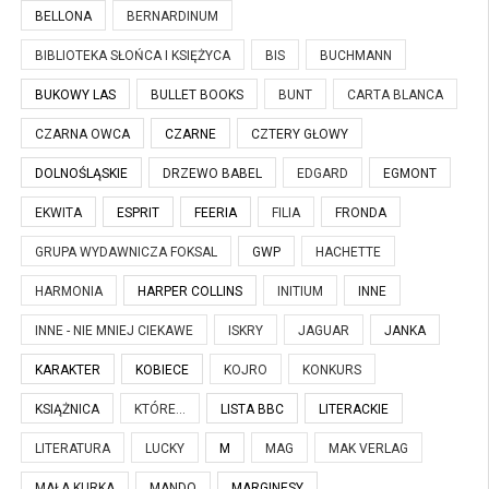
BELLONA
BERNARDINUM
BIBLIOTEKA SŁOŃCA I KSIĘŻYCA
BIS
BUCHMANN
BUKOWY LAS
BULLET BOOKS
BUNT
CARTA BLANCA
CZARNA OWCA
CZARNE
CZTERY GŁOWY
DOLNOŚLĄSKIE
DRZEWO BABEL
EDGARD
EGMONT
EKWITA
ESPRIT
FEERIA
FILIA
FRONDA
GRUPA WYDAWNICZA FOKSAL
GWP
HACHETTE
HARMONIA
HARPER COLLINS
INITIUM
INNE
INNE - NIE MNIEJ CIEKAWE
ISKRY
JAGUAR
JANKA
KARAKTER
KOBIECE
KOJRO
KONKURS
KSIĄŻNICA
KTÓRE...
LISTA BBC
LITERACKIE
LITERATURA
LUCKY
M
MAG
MAK VERLAG
MAŁA KURKA
MANDO
MARGINESY