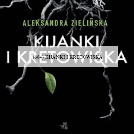
(684) KIJANKI I KRETOWISKA