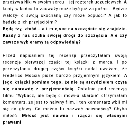
przeżywa Niki w swoim sercu – jej rozterek uczuciowych. A
kiedy w końcu to zauważy może być już za późno... Będzie
walczył o swoją ukochaną czy może odpuści? A jak to
będzie z ich przyjaciółmi?
Będą łzy, złość... a i miejsce na szczęście się znajdzie.
Każdy z nas szuka swojej drogi do szczęścia. Ale czy
zawsze wybieramy tą odpowiednią?
Przed napisaniem tej recenzji przeczytałam swoją
recenzję pierwszej części
tej książki z marca. I po
przeczytaniu drugiej części książki nadal uważam, że
Frederico Moccia pisze bardzo przyjemnym językiem.
A
jego książki pomimo tego, że nie są arcydziełem czyta
się naprawdę z przyjemnością.
Ostatnio pod recenzją
filmu "Wybacz, ale będę ci mówiła skarbie" otrzymałam
komentarz, że jest to naiwny film. I ten komentarz wbił mi
się do głowy. Co można tu nazwać naiwnością? Chyba
miłość.
Miłość jest naiwna i rządzi się własnymi
prawami.