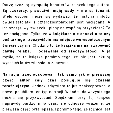
Darzę szczerą sympatią bohaterów książek tego autora.
Są szczerzy, prawdziwi, mają wady – nie są idealni.
Wielu osobom może się wydawać, że historia miłości
dwudziestolatki z czterdziestolatkiem jest naciągana. A
ich szczęśliwy związek i plany na wspólną przyszłość? To
też naciągane. Tylko, że
w książkach nie chodzi o to czy
coś takiego rzeczywiście ma miejsce we współczesnym
świeci
e czy nie. Chodzi o to, że
książka ma nam zapewnić
chwilę relaksu i oderwania od rzeczywistości.
A ja
myślę, że ta książka pomimo tego, że nie jest lekturą
wysokich lotów właśnie to zapewnia.
Narracja trzecioosobowa i tak samo jak w pierwszej
części autor cały czas posługuje się czasem
teraźniejszym.
Jednak zdążyłam to już zaakceptować, a
nawet polubiłam ten typ narracji. W końcu do wszystkiego
można się przyzwyczaić. Spędziłam przy tej książce
naprawdę bardzo miło czas, ale odnoszę wrażenie, że
pierwsza część była lepsza. I pomimo tego, że różnica jest