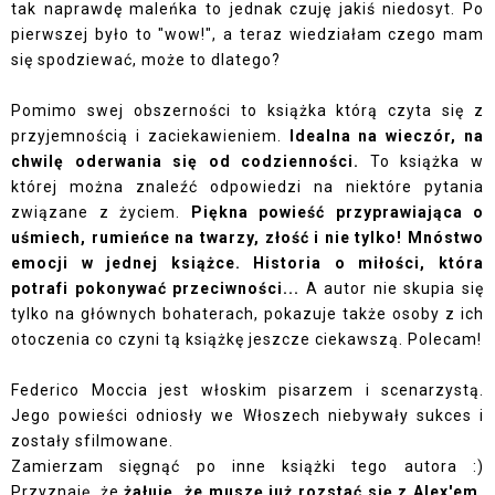
tak naprawdę maleńka to jednak czuję jakiś niedosyt. Po
pierwszej było to "wow!", a teraz wiedziałam czego mam
się spodziewać, może to dlatego?
Pomimo swej obszerności to książka którą czyta się z
przyjemnością i zaciekawieniem.
Idealna na wieczór, na
chwilę oderwania się od codzienności.
To książka w
której można znaleźć odpowiedzi na niektóre pytania
związane z życiem.
Piękna powieść przyprawiająca o
uśmiech, rumieńce na twarzy, złość i nie tylko! Mnóstwo
emocji w jednej książce. Historia o miłości, która
potrafi pokonywać przeciwności...
A autor nie skupia się
tylko na głównych bohaterach, pokazuje także osoby z ich
otoczenia co czyni tą książkę jeszcze ciekawszą. Polecam!
Federico Moccia jest włoskim pisarzem i scenarzystą.
Jego powieści odniosły we Włoszech niebywały sukces i
zostały sfilmowane.
Zamierzam sięgnąć po inne książki tego autora :)
Przyznaję, że
żałuję, że muszę już rozstać się z Alex'em,