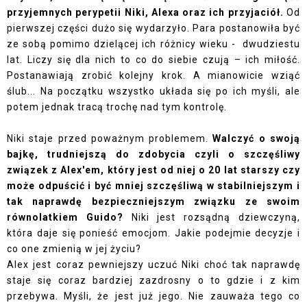
przyjemnych perypetii Niki, Alexa oraz ich przyjaciół.
Od
pierwszej części dużo się wydarzyło. Para postanowiła być
ze sobą pomimo dzielącej ich różnicy wieku - dwudziestu
lat. Liczy się dla nich to co do siebie czują – ich miłość.
Postanawiają zrobić kolejny krok. A mianowicie wziąć
ślub... Na początku wszystko układa się po ich myśli, ale
potem jednak tracą trochę nad tym kontrolę.
Niki staje przed poważnym problemem.
Walczyć o swoją
bajkę, trudniejszą do zdobycia czyli o szczęśliwy
związek z Alex'em, który jest od niej o 20 lat starszy czy
może odpuścić i być mniej szczęśliwą w stabilniejszym i
tak naprawdę bezpieczniejszym związku ze swoim
równolatkiem Guido?
Niki jest rozsądną dziewczyną,
która daje się ponieść emocjom. Jakie podejmie decyzje i
co one zmienią w jej życiu?
Alex jest coraz pewniejszy uczuć Niki choć tak naprawdę
staje się coraz bardziej zazdrosny o to gdzie i z kim
przebywa. Myśli, że jest już jego. Nie zauważa tego co