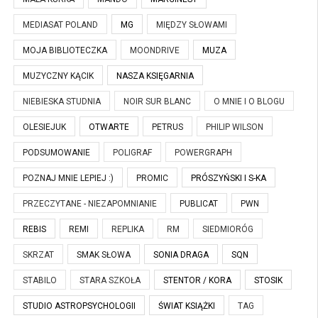
MEDIASAT POLAND
MG
MIĘDZY SŁOWAMI
MOJA BIBLIOTECZKA
MOONDRIVE
MUZA
MUZYCZNY KĄCIK
NASZA KSIĘGARNIA
NIEBIESKA STUDNIA
NOIR SUR BLANC
O MNIE I O BLOGU
OLESIEJUK
OTWARTE
PETRUS
PHILIP WILSON
PODSUMOWANIE
POLIGRAF
POWERGRAPH
POZNAJ MNIE LEPIEJ :)
PROMIC
PRÓSZYŃSKI I S-KA
PRZECZYTANE - NIEZAPOMNIANIE
PUBLICAT
PWN
REBIS
REMI
REPLIKA
RM
SIEDMIORÓG
SKRZAT
SMAK SŁOWA
SONIA DRAGA
SQN
STABILO
STARA SZKOŁA
STENTOR / KORA
STOSIK
STUDIO ASTROPSYCHOLOGII
ŚWIAT KSIĄŻKI
TAG