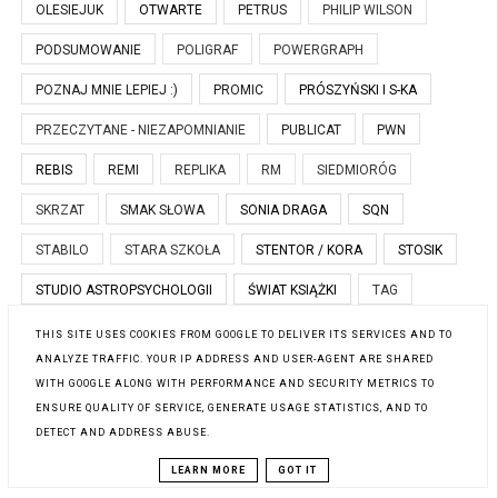
OLESIEJUK
OTWARTE
PETRUS
PHILIP WILSON
PODSUMOWANIE
POLIGRAF
POWERGRAPH
POZNAJ MNIE LEPIEJ :)
PROMIC
PRÓSZYŃSKI I S-KA
PRZECZYTANE - NIEZAPOMNIANIE
PUBLICAT
PWN
REBIS
REMI
REPLIKA
RM
SIEDMIORÓG
SKRZAT
SMAK SŁOWA
SONIA DRAGA
SQN
STABILO
STARA SZKOŁA
STENTOR / KORA
STOSIK
STUDIO ASTROPSYCHOLOGII
ŚWIAT KSIĄŻKI
TAG
TOP 2016
VESPER
W.A.B.
WAB
WAM
THIS SITE USES COOKIES FROM GOOGLE TO DELIVER ITS SERVICES AND TO
ANALYZE TRAFFIC. YOUR IP ADDRESS AND USER-AGENT ARE SHARED
WARSZAWSKA FIRMA WYDAWNICZA
WIELKA LITERA
WITH GOOGLE ALONG WITH PERFORMANCE AND SECURITY METRICS TO
ENSURE QUALITY OF SERVICE, GENERATE USAGE STATISTICS, AND TO
WILGA
ZAKŁADKA
ZIELONA SOWA
ZNAK
DETECT AND ADDRESS ABUSE.
ZNAK EMOTIKON
ZNAK LITERANOVA
ZYSK I S-KA
LEARN MORE
GOT IT