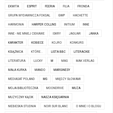
EKWITA
ESPRIT
FEERIA
FILIA
FRONDA
GRUPA WYDAWNICZA FOKSAL
GWP
HACHETTE
HARMONIA
HARPER COLLINS
INITIUM
INNE
INNE - NIE MNIEJ CIEKAWE
ISKRY
JAGUAR
JANKA
KARAKTER
KOBIECE
KOJRO
KONKURS
KSIĄŻNICA
KTÓRE...
LISTA BBC
LITERACKIE
LITERATURA
LUCKY
M
MAG
MAK VERLAG
MAŁA KURKA
MANDO
MARGINESY
MEDIASAT POLAND
MG
MIĘDZY SŁOWAMI
MOJA BIBLIOTECZKA
MOONDRIVE
MUZA
MUZYCZNY KĄCIK
NASZA KSIĘGARNIA
NIEBIESKA STUDNIA
NOIR SUR BLANC
O MNIE I O BLOGU