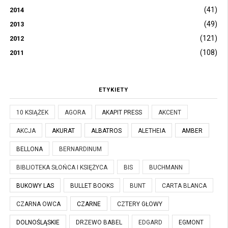
(41)
2014
(49)
2013
(121)
2012
(108)
2011
ETYKIETY
10 KSIĄŻEK
AGORA
AKAPIT PRESS
AKCENT
AKCJA
AKURAT
ALBATROS
ALETHEIA
AMBER
BELLONA
BERNARDINUM
BIBLIOTEKA SŁOŃCA I KSIĘŻYCA
BIS
BUCHMANN
BUKOWY LAS
BULLET BOOKS
BUNT
CARTA BLANCA
CZARNA OWCA
CZARNE
CZTERY GŁOWY
DOLNOŚLĄSKIE
DRZEWO BABEL
EDGARD
EGMONT