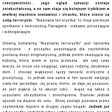
rzeczywistości... jego ogląd sytuacji zostaje
zniekształcony, a on sam staje się kolejnym trybikiem w
wielkiej machinie nienawiści i strachu, które niesie za
sobą terroryzm.
"Nieznana terrorystka" to moje pierwsze
spotkanie z twórczością Flanagana - ciekawe, poruszające
i wzbogacające.
Główną bohaterką "Nieznanej terrorystki" jest tancerka
erotyczna - z początku pozostająca dla czytelników
postacią dosyć enigmatyczną, jednak potem okazująca się
kobietą, która wiele w życiu przeszła... ale cały czas
wierzy, że może coś osiągnąć, założyć rodzinę, zbudować
dom. I chociaż większość łączy tancerki erotyczne z
prostytucją... to jednak ona sama w ten sposób swojego
ciała nie sprzedaje. Jej praca, mimo, że daje jej poczucie,
że jest piękna (a to akurat lubi) - wiąże się także z
uczuciami obrzydzenia i zniechęcenia. Stanowi jednak
sposób na dojście do celu... Bliżej zostaje poznana przez
czytelników dopiero w drugiej części książki.
Jednak już