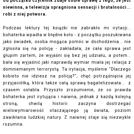
od początku czytelnik zdaje sobie sprawę z tego, że jest
niewinna, a telewizja spragniona sensacji i brutalności...
robi z niej potwora.
Podczas lektury tej książki nie zabrakło mi irytacji...
bohaterka wpadła w błędne koło - z początku poszukiwana
jako świadek, osoba mogąca pomóc w dochodzenia... nie
zgłosiła się na policję - zakładała, że cała sprawa jest
głupim żartem, że wyjaśni się bez jej udziału, a potem...
bała się wyjaśnić jaki naprawdę wymiar miała jej relacja z
domniemanym terrorystą. Ta irytacja, myślenie "Dlaczego
kobieto nie idziesz na policję?", chęć potrząśnięcia jej
przyjaciółką, która także całą sprawę bagatelizowała... z
czasem osłabła. Przyszło zrozumienie, że co prawda
bohaterka jest irytująca i naiwna, jednak z każdą kolejną
stroną, chwilą historii zaczyna dostrzegać
wielowymiarowość otaczającego ją świata, poziom
zawikłania ludzkiej natury. Z naiwnej staje się niezwykle
rozumna.