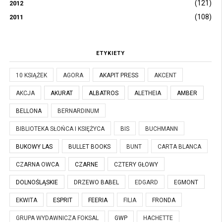
(121)
2012
(108)
2011
ETYKIETY
10 KSIĄŻEK
AGORA
AKAPIT PRESS
AKCENT
AKCJA
AKURAT
ALBATROS
ALETHEIA
AMBER
BELLONA
BERNARDINUM
BIBLIOTEKA SŁOŃCA I KSIĘŻYCA
BIS
BUCHMANN
BUKOWY LAS
BULLET BOOKS
BUNT
CARTA BLANCA
CZARNA OWCA
CZARNE
CZTERY GŁOWY
DOLNOŚLĄSKIE
DRZEWO BABEL
EDGARD
EGMONT
EKWITA
ESPRIT
FEERIA
FILIA
FRONDA
GRUPA WYDAWNICZA FOKSAL
GWP
HACHETTE