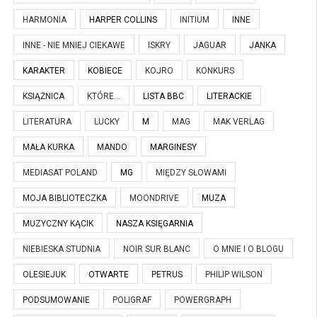
HARMONIA
HARPER COLLINS
INITIUM
INNE
INNE - NIE MNIEJ CIEKAWE
ISKRY
JAGUAR
JANKA
KARAKTER
KOBIECE
KOJRO
KONKURS
KSIĄŻNICA
KTÓRE...
LISTA BBC
LITERACKIE
LITERATURA
LUCKY
M
MAG
MAK VERLAG
MAŁA KURKA
MANDO
MARGINESY
MEDIASAT POLAND
MG
MIĘDZY SŁOWAMI
MOJA BIBLIOTECZKA
MOONDRIVE
MUZA
MUZYCZNY KĄCIK
NASZA KSIĘGARNIA
NIEBIESKA STUDNIA
NOIR SUR BLANC
O MNIE I O BLOGU
OLESIEJUK
OTWARTE
PETRUS
PHILIP WILSON
PODSUMOWANIE
POLIGRAF
POWERGRAPH