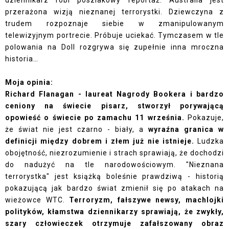
dziennikarz robi poszlakowy reportaż. Australia jest
przerażona wizją nieznanej terrorystki. Dziewczyna z
trudem rozpoznaje siebie w zmanipulowanym
telewizyjnym portrecie. Próbuje uciekać. Tymczasem w tle
polowania na Doll rozgrywa się zupełnie inna mroczna
historia…
Moja opinia:
Richard Flanagan - laureat Nagrody Bookera i bardzo
ceniony na świecie pisarz, stworzył porywającą
opowieść o świecie po zamachu 11 września.
Pokazuje,
że świat nie jest czarno - biały, a
wyraźna granica w
definicji między dobrem i złem już nie istnieje.
Ludzka
obojętność, niezrozumienie i strach sprawiają, że dochodzi
do nadużyć na tle narodowościowym. "Nieznana
terrorystka" jest książką boleśnie prawdziwą - historią
pokazującą jak bardzo świat zmienił się po atakach na
wieżowce WTC.
Terroryzm, fałszywe newsy, machlojki
polityków, kłamstwa dziennikarzy sprawiają, że zwykły,
szary człowieczek otrzymuje zafałszowany obraz