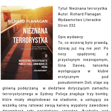
Tytuł: Nieznana terrorystka
Autor: Richard Flanagan
Wydawnictwo Literackie
Stron 332
Opis wydawcy:
To, co wczoraj było prawdą,
dzisiaj już nią nie jest. Po
nocy spędzonej z
przystojnym nieznajomym,
Gina Davies, tancerka
występująca w klubie
erotycznym pod
pseudonimem Doll, staje się
główną podejrzaną w śledztwie dotyczącym zamachu
terrorystycznego w Sydney. Policja znajduje trzy bomby,
które miały eksplodować na stadionie, a usiłujący za
wszelką cenę ratować swoją karierę wypalony zawodowo