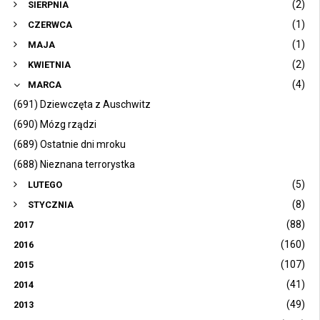
(2)
SIERPNIA
(1)
CZERWCA
(1)
MAJA
(2)
KWIETNIA
(4)
MARCA
(691) Dziewczęta z Auschwitz
(690) Mózg rządzi
(689) Ostatnie dni mroku
(688) Nieznana terrorystka
(5)
LUTEGO
(8)
STYCZNIA
(88)
2017
(160)
2016
(107)
2015
(41)
2014
(49)
2013