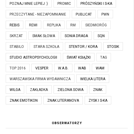
POZNAJ MNIE LEPIEJ :)
PROMIC
PRÓSZYŃSKI I S-KA
PRZECZYTANE - NIEZAPOMNIANIE
PUBLICAT
PWN
REBIS
REMI
REPLIKA
RM
SIEDMIORÓG
SKRZAT
SMAK SŁOWA
SONIA DRAGA
SQN
STABILO
STARA SZKOŁA
STENTOR / KORA
STOSIK
STUDIO ASTROPSYCHOLOGII
ŚWIAT KSIĄŻKI
TAG
TOP 2016
VESPER
W.A.B.
WAB
WAM
WARSZAWSKA FIRMA WYDAWNICZA
WIELKA LITERA
WILGA
ZAKŁADKA
ZIELONA SOWA
ZNAK
ZNAK EMOTIKON
ZNAK LITERANOVA
ZYSK I S-KA
OBSERWATORZY