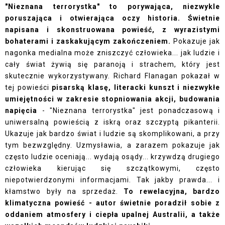
"Nieznana terrorystka" to porywająca, niezwykle
poruszająca i otwierająca oczy historia. Świetnie
napisana i skonstruowana powieść, z wyrazistymi
bohaterami i zaskakującym zakończeniem.
Pokazuje jak
nagonka medialna może zniszczyć człowieka... jak ludzie i
cały świat żywią się paranoją i strachem, który jest
skutecznie wykorzystywany. Richard Flanagan pokazał w
tej powieści
pisarską klasę, literacki kunszt i niezwykłe
umiejętności w zakresie stopniowania akcji, budowania
napięcia
- "Nieznana terrorystka" jest ponadczasową i
uniwersalną powieścią z iskrą oraz szczyptą pikanterii.
Ukazuje jak bardzo świat i ludzie są skomplikowani, a przy
tym bezwzględny. Uzmysławia, a zarazem pokazuje jak
często ludzie oceniają... wydają osądy... krzywdzą drugiego
człowieka kierując się szczątkowymi, często
niepotwierdzonymi informacjami. Tak jakby prawda... i
kłamstwo były na sprzedaż.
To rewelacyjna, bardzo
klimatyczna powieść - autor świetnie poradził sobie z
oddaniem atmosfery i ciepła upalnej Australii, a także