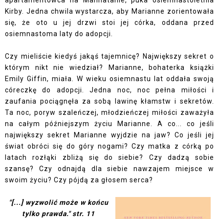
apartamentowca na Manhatanie, puka osiemnastoletnia
Kirby. Jedna chwila wystarcza, aby Marianne zorientowała
się, że oto u jej drzwi stoi jej córka, oddana przed
osiemnastoma laty do adopcji.
Czy mieliście kiedyś jakąś tajemnicę? Największy sekret o
którym nikt nie wiedział? Marianne, bohaterka książki
Emily Giffin, miała. W wieku osiemnastu lat oddała swoją
córeczkę do adopcji. Jedna noc, noc pełna miłości i
zaufania pociągnęła za sobą lawinę kłamstw i sekretów.
Ta noc, poryw szaleńczej, młodzieńczej miłości zaważyła
na całym późniejszym życiu Marianne. A co... co jeśli
największy sekret Marianne wyjdzie na jaw? Co jeśli jej
świat obróci się do góry nogami? Czy matka z córką po
latach rozłąki zbliżą się do siebie? Czy dadzą sobie
szansę? Czy odnajdą dla siebie nawzajem miejsce w
swoim życiu? Czy pójdą za głosem serca?
"[...] wyzwolić może w końcu
tylko prawda." str. 11