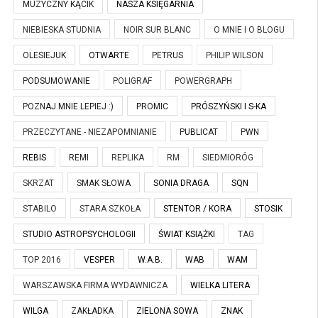
MUZYCZNY KĄCIK
NASZA KSIĘGARNIA
NIEBIESKA STUDNIA
NOIR SUR BLANC
O MNIE I O BLOGU
OLESIEJUK
OTWARTE
PETRUS
PHILIP WILSON
PODSUMOWANIE
POLIGRAF
POWERGRAPH
POZNAJ MNIE LEPIEJ :)
PROMIC
PRÓSZYŃSKI I S-KA
PRZECZYTANE - NIEZAPOMNIANIE
PUBLICAT
PWN
REBIS
REMI
REPLIKA
RM
SIEDMIORÓG
SKRZAT
SMAK SŁOWA
SONIA DRAGA
SQN
STABILO
STARA SZKOŁA
STENTOR / KORA
STOSIK
STUDIO ASTROPSYCHOLOGII
ŚWIAT KSIĄŻKI
TAG
TOP 2016
VESPER
W.A.B.
WAB
WAM
WARSZAWSKA FIRMA WYDAWNICZA
WIELKA LITERA
WILGA
ZAKŁADKA
ZIELONA SOWA
ZNAK