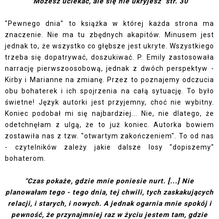
"Możesz uciekać, ale się nie ukryjesz" str. 30
"Pewnego dnia" to książka w której każda strona ma
znaczenie. Nie ma tu zbędnych akapitów. Minusem jest
jednak to, że wszystko co głębsze jest ukryte. Wszystkiego
trzeba się dopatrywać, doszukiwać. P. Emily zastosowała
narrację pierwszoosobową, jednak z dwóch perspektyw -
Kirby i Marianne na zmianę. Przez to poznajemy odczucia
obu bohaterek i ich spojrzenia na całą sytuację. To było
świetne! Język autorki jest przyjemny, choć nie wybitny.
Koniec podobał mi się najbardziej... Nie, nie dlatego, że
odetchnęłam z ulgą, że to już koniec. Autorka bowiem
zostawiła nas z tzw. "otwartym zakończeniem". To od nas
- czytelników zależy jakie dalsze losy "dopiszemy"
bohaterom.
"Czas pokaże, gdzie mnie poniesie nurt. [...] Nie
planowałam tego - tego dnia, tej chwili, tych zaskakujących
relacji, i starych, i nowych. A jednak ogarnia mnie spokój i
pewność, że przynajmniej raz w życiu jestem tam, gdzie