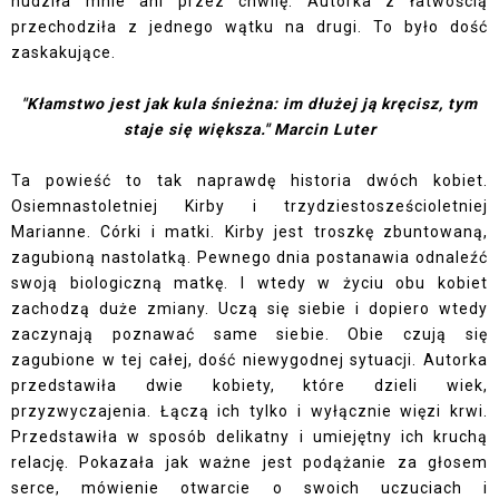
nudziła mnie ani przez chwilę. Autorka z łatwością
przechodziła z jednego wątku na drugi. To było dość
zaskakujące.
"Kłamstwo jest jak kula śnieżna: im dłużej ją kręcisz, tym
staje się większa." Marcin Luter
Ta powieść to tak naprawdę historia dwóch kobiet.
Osiemnastoletniej Kirby i trzydziestosześcioletniej
Marianne. Córki i matki. Kirby jest troszkę zbuntowaną,
zagubioną nastolatką. Pewnego dnia postanawia odnaleźć
swoją biologiczną matkę. I wtedy w życiu obu kobiet
zachodzą duże zmiany. Uczą się siebie i dopiero wtedy
zaczynają poznawać same siebie. Obie czują się
zagubione w tej całej, dość niewygodnej sytuacji. Autorka
przedstawiła dwie kobiety, które dzieli wiek,
przyzwyczajenia. Łączą ich tylko i wyłącznie więzi krwi.
Przedstawiła w sposób delikatny i umiejętny ich kruchą
relację. Pokazała jak ważne jest podążanie za głosem
serce, mówienie otwarcie o swoich uczuciach i