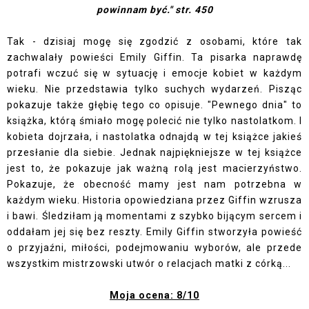
powinnam być." str. 450
Tak - dzisiaj mogę się zgodzić z osobami, które tak
zachwalały powieści Emily Giffin. Ta pisarka naprawdę
potrafi wczuć się w sytuację i emocje kobiet w każdym
wieku. Nie przedstawia tylko suchych wydarzeń. Pisząc
pokazuje także głębię tego co opisuje. "Pewnego dnia" to
książka, którą śmiało mogę polecić nie tylko nastolatkom. I
kobieta dojrzała, i nastolatka odnajdą w tej książce jakieś
przesłanie dla siebie. Jednak najpiękniejsze w tej książce
jest to, że pokazuje jak ważną rolą jest macierzyństwo.
Pokazuje, że obecność mamy jest nam potrzebna w
każdym wieku. Historia opowiedziana przez Giffin wzrusza
i bawi. Śledziłam ją momentami z szybko bijącym sercem i
oddałam jej się bez reszty. Emily Giffin stworzyła powieść
o przyjaźni, miłości, podejmowaniu wyborów, ale przede
wszystkim mistrzowski utwór o relacjach matki z córką...
Moja ocena: 8/10