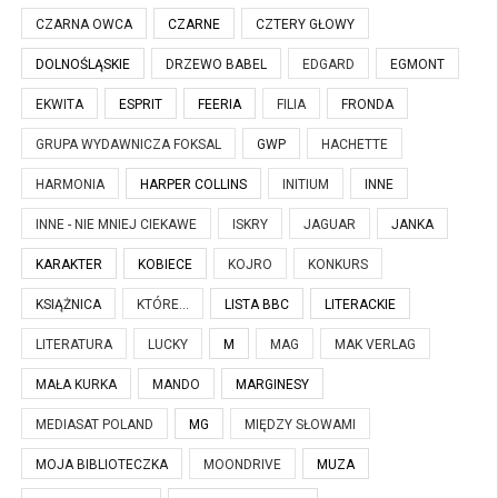
CZARNA OWCA
CZARNE
CZTERY GŁOWY
DOLNOŚLĄSKIE
DRZEWO BABEL
EDGARD
EGMONT
EKWITA
ESPRIT
FEERIA
FILIA
FRONDA
GRUPA WYDAWNICZA FOKSAL
GWP
HACHETTE
HARMONIA
HARPER COLLINS
INITIUM
INNE
INNE - NIE MNIEJ CIEKAWE
ISKRY
JAGUAR
JANKA
KARAKTER
KOBIECE
KOJRO
KONKURS
KSIĄŻNICA
KTÓRE...
LISTA BBC
LITERACKIE
LITERATURA
LUCKY
M
MAG
MAK VERLAG
MAŁA KURKA
MANDO
MARGINESY
MEDIASAT POLAND
MG
MIĘDZY SŁOWAMI
MOJA BIBLIOTECZKA
MOONDRIVE
MUZA