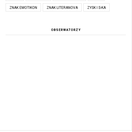
ZNAK EMOTIKON
ZNAK LITERANOVA
ZYSK I S-KA
OBSERWATORZY