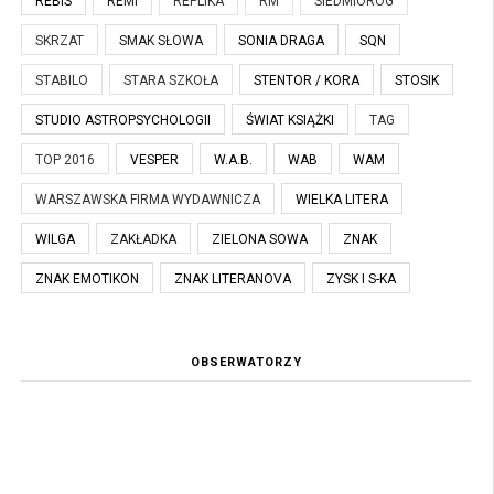
REBIS
REMI
REPLIKA
RM
SIEDMIORÓG
SKRZAT
SMAK SŁOWA
SONIA DRAGA
SQN
STABILO
STARA SZKOŁA
STENTOR / KORA
STOSIK
STUDIO ASTROPSYCHOLOGII
ŚWIAT KSIĄŻKI
TAG
TOP 2016
VESPER
W.A.B.
WAB
WAM
WARSZAWSKA FIRMA WYDAWNICZA
WIELKA LITERA
WILGA
ZAKŁADKA
ZIELONA SOWA
ZNAK
ZNAK EMOTIKON
ZNAK LITERANOVA
ZYSK I S-KA
OBSERWATORZY