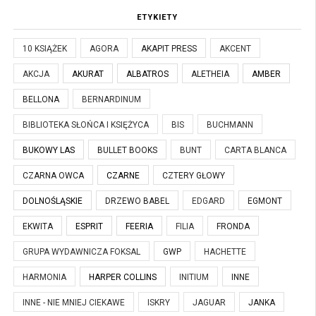
ETYKIETY
10 KSIĄŻEK
AGORA
AKAPIT PRESS
AKCENT
AKCJA
AKURAT
ALBATROS
ALETHEIA
AMBER
BELLONA
BERNARDINUM
BIBLIOTEKA SŁOŃCA I KSIĘŻYCA
BIS
BUCHMANN
BUKOWY LAS
BULLET BOOKS
BUNT
CARTA BLANCA
CZARNA OWCA
CZARNE
CZTERY GŁOWY
DOLNOŚLĄSKIE
DRZEWO BABEL
EDGARD
EGMONT
EKWITA
ESPRIT
FEERIA
FILIA
FRONDA
GRUPA WYDAWNICZA FOKSAL
GWP
HACHETTE
HARMONIA
HARPER COLLINS
INITIUM
INNE
INNE - NIE MNIEJ CIEKAWE
ISKRY
JAGUAR
JANKA