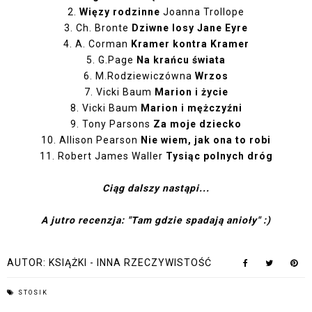
2.
Więzy rodzinne
Joanna Trollope
3. Ch. Bronte
Dziwne losy Jane Eyre
4. A. Corman
Kramer kontra Kramer
5. G.Page
Na krańcu świata
6. M.Rodziewiczówna
Wrzos
7. Vicki Baum
Marion i życie
8. Vicki Baum
Marion i mężczyźni
9. Tony Parsons
Za moje dziecko
10. Allison Pearson
Nie wiem, jak ona to robi
11. Robert James Waller
Tysiąc polnych dróg
Ciąg dalszy nastąpi...
A jutro recenzja: "Tam gdzie spadają anioły" :)
AUTOR:
KSIĄŻKI - INNA RZECZYWISTOŚĆ
STOSIK