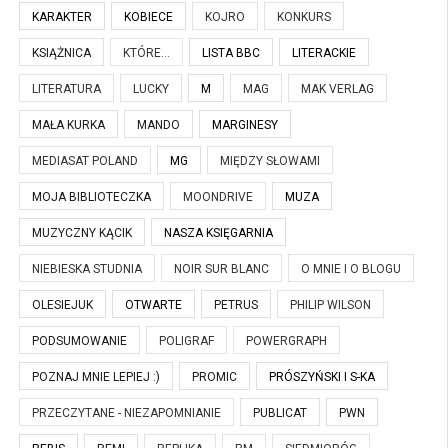
KARAKTER
KOBIECE
KOJRO
KONKURS
KSIĄŻNICA
KTÓRE...
LISTA BBC
LITERACKIE
LITERATURA
LUCKY
M
MAG
MAK VERLAG
MAŁA KURKA
MANDO
MARGINESY
MEDIASAT POLAND
MG
MIĘDZY SŁOWAMI
MOJA BIBLIOTECZKA
MOONDRIVE
MUZA
MUZYCZNY KĄCIK
NASZA KSIĘGARNIA
NIEBIESKA STUDNIA
NOIR SUR BLANC
O MNIE I O BLOGU
OLESIEJUK
OTWARTE
PETRUS
PHILIP WILSON
PODSUMOWANIE
POLIGRAF
POWERGRAPH
POZNAJ MNIE LEPIEJ :)
PROMIC
PRÓSZYŃSKI I S-KA
PRZECZYTANE - NIEZAPOMNIANIE
PUBLICAT
PWN