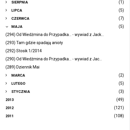
(1)
SIERPNIA
(5)
LIPCA
(7)
CZERWCA
(5)
MAJA
(294) Od Wiedźmina do Przypadka... - wywiad z Jack...
(293) Tam gdzie spadają anioły
(292) Stosik 1/2014
(290) Od Wiedźmina do Przypadka... - wywiad z Jac...
(289) Dziennik Mai
(2)
MARCA
(5)
LUTEGO
(3)
STYCZNIA
(49)
2013
(121)
2012
(108)
2011