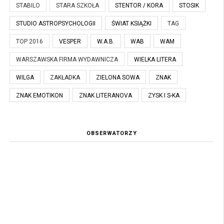
STABILO
STARA SZKOŁA
STENTOR / KORA
STOSIK
STUDIO ASTROPSYCHOLOGII
ŚWIAT KSIĄŻKI
TAG
TOP 2016
VESPER
W.A.B.
WAB
WAM
WARSZAWSKA FIRMA WYDAWNICZA
WIELKA LITERA
WILGA
ZAKŁADKA
ZIELONA SOWA
ZNAK
ZNAK EMOTIKON
ZNAK LITERANOVA
ZYSK I S-KA
OBSERWATORZY