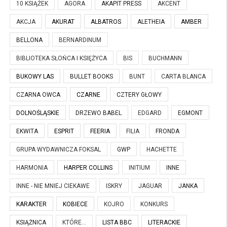
10 KSIĄŻEK
AGORA
AKAPIT PRESS
AKCENT
AKCJA
AKURAT
ALBATROS
ALETHEIA
AMBER
BELLONA
BERNARDINUM
BIBLIOTEKA SŁOŃCA I KSIĘŻYCA
BIS
BUCHMANN
BUKOWY LAS
BULLET BOOKS
BUNT
CARTA BLANCA
CZARNA OWCA
CZARNE
CZTERY GŁOWY
DOLNOŚLĄSKIE
DRZEWO BABEL
EDGARD
EGMONT
EKWITA
ESPRIT
FEERIA
FILIA
FRONDA
GRUPA WYDAWNICZA FOKSAL
GWP
HACHETTE
HARMONIA
HARPER COLLINS
INITIUM
INNE
INNE - NIE MNIEJ CIEKAWE
ISKRY
JAGUAR
JANKA
KARAKTER
KOBIECE
KOJRO
KONKURS
KSIĄŻNICA
KTÓRE...
LISTA BBC
LITERACKIE