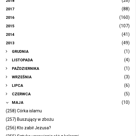
(26)
2018
(88)
2017
(160)
2016
(107)
2015
(41)
2014
(49)
2013
(1)
GRUDNIA
(4)
LISTOPADA
(1)
PAŹDZIERNIKA
(3)
WRZEŚNIA
(6)
LIPCA
(5)
CZERWCA
(10)
MAJA
(258) Córka islamu
(257) Buszujący w zbożu
(256) Kto zabił Jezusa?