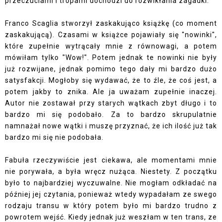
przeczuciami i tropami dochodzi do rozwikłania zagadki.
Franco Scaglia stworzył zaskakująco książkę (co moment
zaskakującą). Czasami w książce pojawiały się "nowinki",
które zupełnie wytrącały mnie z równowagi, a potem
mówiłam tylko "Wow!". Potem jednak te nowinki nie były
już rozwijane, jednak pomimo tego dały mi bardzo dużo
satysfakcji. Mogłoby się wydawać, że to źle, że coś jest, a
potem jakby to znika. Ale ja uważam zupełnie inaczej.
Autor nie zostawał przy starych wątkach zbyt długo i to
bardzo mi się podobało. Za to bardzo skrupulatnie
namnażał nowe wątki i muszę przyznać, że ich ilość już tak
bardzo mi się nie podobała.
Fabuła rzeczywiście jest ciekawa, ale momentami mnie
nie porywała, a była wręcz nużąca. Niestety. Z początku
było to najbardziej wyczuwalne. Nie mogłam odkładać na
później jej czytania, ponieważ wtedy wypadałam ze swego
rodzaju transu w który potem było mi bardzo trudno z
powrotem wejść. Kiedy jednak już weszłam w ten trans, ze