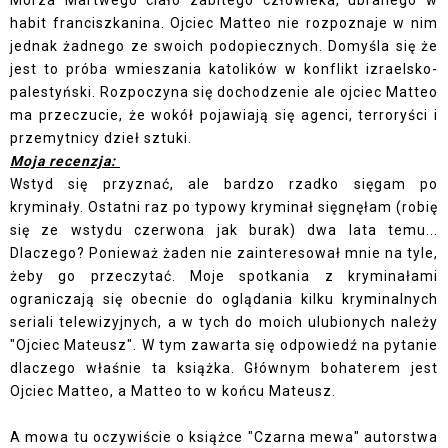
Morza Martwego ciało zabitego człowieka, ubranego w
habit franciszkanina. Ojciec Matteo nie rozpoznaje w nim
jednak żadnego ze swoich podopiecznych. Domyśla się że
jest to próba wmieszania katolików w konflikt izraelsko-
palestyński. Rozpoczyna się dochodzenie ale ojciec Matteo
ma przeczucie, że wokół pojawiają się agenci, terroryści i
przemytnicy dzieł sztuki.
Moja recenzja:
Wstyd się przyznać, ale bardzo rzadko sięgam po
kryminały. Ostatni raz po typowy kryminał sięgnęłam (robię
się ze wstydu czerwona jak burak) dwa lata temu...
Dlaczego? Ponieważ żaden nie zainteresował mnie na tyle,
żeby go przeczytać. Moje spotkania z kryminałami
ograniczają się obecnie do oglądania kilku kryminalnych
seriali telewizyjnych, a w tych do moich ulubionych należy
"Ojciec Mateusz". W tym zawarta się odpowiedź na pytanie
dlaczego właśnie ta książka. Głównym bohaterem jest
Ojciec Matteo, a Matteo to w końcu Mateusz.
A mowa tu oczywiście o książce "Czarna mewa" autorstwa