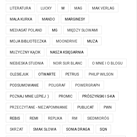
LITERATURA
LUCKY
M
MAG
MAK VERLAG
MAŁA KURKA
MANDO
MARGINESY
MEDIASAT POLAND
MG
MIĘDZY SŁOWAMI
MOJA BIBLIOTECZKA
MOONDRIVE
MUZA
MUZYCZNY KĄCIK
NASZA KSIĘGARNIA
NIEBIESKA STUDNIA
NOIR SUR BLANC
O MNIE I O BLOGU
OLESIEJUK
OTWARTE
PETRUS
PHILIP WILSON
PODSUMOWANIE
POLIGRAF
POWERGRAPH
POZNAJ MNIE LEPIEJ :)
PROMIC
PRÓSZYŃSKI I S-KA
PRZECZYTANE - NIEZAPOMNIANIE
PUBLICAT
PWN
REBIS
REMI
REPLIKA
RM
SIEDMIORÓG
SKRZAT
SMAK SŁOWA
SONIA DRAGA
SQN