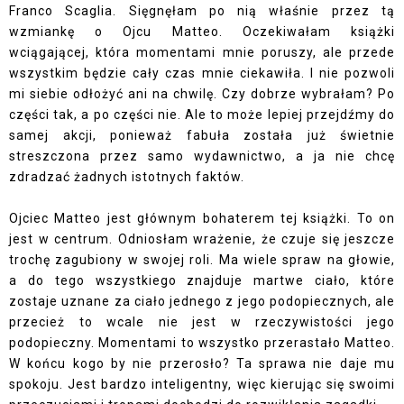
Franco Scaglia. Sięgnęłam po nią właśnie przez tą
wzmiankę o Ojcu Matteo. Oczekiwałam książki
wciągającej, która momentami mnie poruszy, ale przede
wszystkim będzie cały czas mnie ciekawiła. I nie pozwoli
mi siebie odłożyć ani na chwilę. Czy dobrze wybrałam? Po
części tak, a po części nie. Ale to może lepiej przejdźmy do
samej akcji, ponieważ fabuła została już świetnie
streszczona przez samo wydawnictwo, a ja nie chcę
zdradzać żadnych istotnych faktów.
Ojciec Matteo jest głównym bohaterem tej książki. To on
jest w centrum. Odniosłam wrażenie, że czuje się jeszcze
trochę zagubiony w swojej roli. Ma wiele spraw na głowie,
a do tego wszystkiego znajduje martwe ciało, które
zostaje uznane za ciało jednego z jego podopiecznych, ale
przecież to wcale nie jest w rzeczywistości jego
podopieczny. Momentami to wszystko przerastało Matteo.
W końcu kogo by nie przerosło? Ta sprawa nie daje mu
spokoju. Jest bardzo inteligentny, więc kierując się swoimi