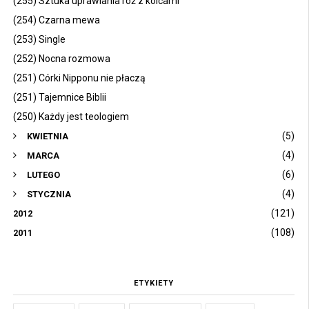
(255) Sztuka uprawiania róż z kolcami
(254) Czarna mewa
(253) Single
(252) Nocna rozmowa
(251) Córki Nipponu nie płaczą
(251) Tajemnice Biblii
(250) Każdy jest teologiem
(5)
KWIETNIA
(4)
MARCA
(6)
LUTEGO
(4)
STYCZNIA
(121)
2012
(108)
2011
ETYKIETY