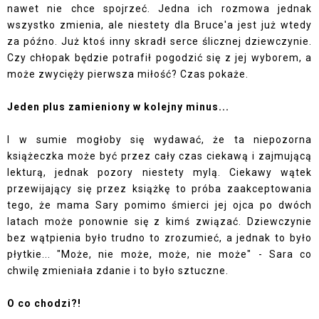
nawet nie chce spojrzeć. Jedna ich rozmowa jednak
wszystko zmienia, ale niestety dla Bruce'a jest już wtedy
za późno. Już ktoś inny skradł serce ślicznej dziewczynie.
Czy chłopak będzie potrafił pogodzić się z jej wyborem, a
może zwycięży pierwsza miłość? Czas pokaże.
Jeden plus zamieniony w kolejny minus...
I w sumie mogłoby się wydawać, że ta niepozorna
książeczka może być przez cały czas ciekawą i zajmującą
lekturą, jednak pozory niestety mylą. Ciekawy wątek
przewijający się przez książkę to próba zaakceptowania
tego, że mama Sary pomimo śmierci jej ojca po dwóch
latach może ponownie się z kimś związać. Dziewczynie
bez wątpienia było trudno to zrozumieć, a jednak to było
płytkie... "Może, nie może, może, nie może" - Sara co
chwilę zmieniała zdanie i to było sztuczne.
O co chodzi?!