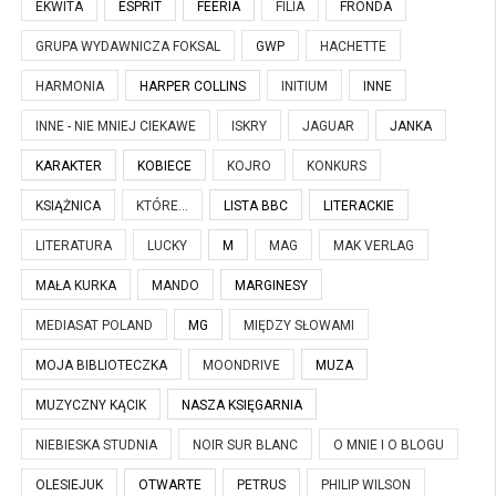
EKWITA
ESPRIT
FEERIA
FILIA
FRONDA
GRUPA WYDAWNICZA FOKSAL
GWP
HACHETTE
HARMONIA
HARPER COLLINS
INITIUM
INNE
INNE - NIE MNIEJ CIEKAWE
ISKRY
JAGUAR
JANKA
KARAKTER
KOBIECE
KOJRO
KONKURS
KSIĄŻNICA
KTÓRE...
LISTA BBC
LITERACKIE
LITERATURA
LUCKY
M
MAG
MAK VERLAG
MAŁA KURKA
MANDO
MARGINESY
MEDIASAT POLAND
MG
MIĘDZY SŁOWAMI
MOJA BIBLIOTECZKA
MOONDRIVE
MUZA
MUZYCZNY KĄCIK
NASZA KSIĘGARNIA
NIEBIESKA STUDNIA
NOIR SUR BLANC
O MNIE I O BLOGU
OLESIEJUK
OTWARTE
PETRUS
PHILIP WILSON