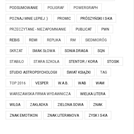
PODSUMOWANIE
POLIGRAF
POWERGRAPH
POZNAJ MNIE LEPIEJ :)
PROMIC
PRÓSZYŃSKI I S-KA
PRZECZYTANE - NIEZAPOMNIANIE
PUBLICAT
PWN
REBIS
REMI
REPLIKA
RM
SIEDMIORÓG
SKRZAT
SMAK SŁOWA
SONIA DRAGA
SQN
STABILO
STARA SZKOŁA
STENTOR / KORA
STOSIK
STUDIO ASTROPSYCHOLOGII
ŚWIAT KSIĄŻKI
TAG
TOP 2016
VESPER
W.A.B.
WAB
WAM
WARSZAWSKA FIRMA WYDAWNICZA
WIELKA LITERA
WILGA
ZAKŁADKA
ZIELONA SOWA
ZNAK
ZNAK EMOTIKON
ZNAK LITERANOVA
ZYSK I S-KA