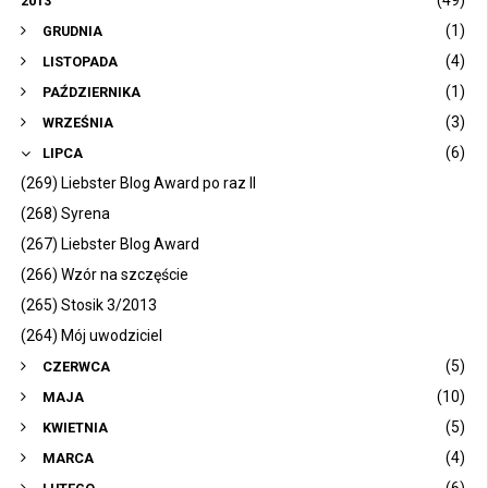
(49)
2013
(1)
GRUDNIA
(4)
LISTOPADA
(1)
PAŹDZIERNIKA
(3)
WRZEŚNIA
(6)
LIPCA
(269) Liebster Blog Award po raz II
(268) Syrena
(267) Liebster Blog Award
(266) Wzór na szczęście
(265) Stosik 3/2013
(264) Mój uwodziciel
(5)
CZERWCA
(10)
MAJA
(5)
KWIETNIA
(4)
MARCA