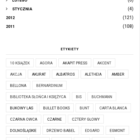
(6)
LUTEGO
(4)
STYCZNIA
(121)
2012
(108)
2011
ETYKIETY
10 KSIĄŻEK
AGORA
AKAPIT PRESS
AKCENT
AKCJA
AKURAT
ALBATROS
ALETHEIA
AMBER
BELLONA
BERNARDINUM
BIBLIOTEKA SŁOŃCA I KSIĘŻYCA
BIS
BUCHMANN
BUKOWY LAS
BULLET BOOKS
BUNT
CARTA BLANCA
CZARNA OWCA
CZARNE
CZTERY GŁOWY
DOLNOŚLĄSKIE
DRZEWO BABEL
EDGARD
EGMONT