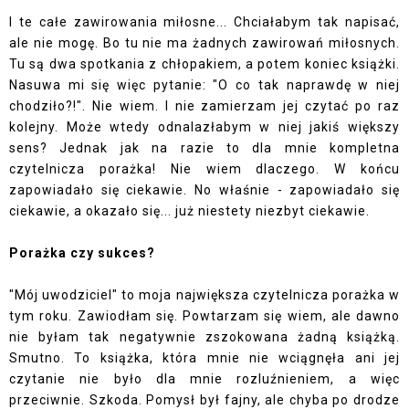
I te całe zawirowania miłosne... Chciałabym tak napisać,
ale nie mogę. Bo tu nie ma żadnych zawirowań miłosnych.
Tu są dwa spotkania z chłopakiem, a potem koniec książki.
Nasuwa mi się więc pytanie: "O co tak naprawdę w niej
chodziło?!". Nie wiem. I nie zamierzam jej czytać po raz
kolejny. Może wtedy odnalazłabym w niej jakiś większy
sens? Jednak jak na razie to dla mnie kompletna
czytelnicza porażka! Nie wiem dlaczego. W końcu
zapowiadało się ciekawie. No właśnie - zapowiadało się
ciekawie, a okazało się... już niestety niezbyt ciekawie.
Porażka czy sukces?
"Mój uwodziciel" to moja największa czytelnicza porażka w
tym roku. Zawiodłam się. Powtarzam się wiem, ale dawno
nie byłam tak negatywnie zszokowana żadną książką.
Smutno. To książka, która mnie nie wciągnęła ani jej
czytanie nie było dla mnie rozluźnieniem, a więc
przeciwnie. Szkoda. Pomysł był fajny, ale chyba po drodze