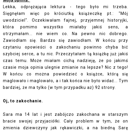
Moja opinia:
Lekka, odprężająca lektura - tego było mi trzeba.
Sięgnęłam więc po króciutką książeczkę pt.: "Mój
uwodziciel". Oczekiwałam fajnej, przyjemnej historyjki,
która pomimo wszystko miałaby jakiś sens, a
otrzymałam... nie wiem co. Na pewno nic dobrego.
Zawiodłam się. Bardzo się zawiodłam. W końcu przy
czytaniu opowieści o zakochaniu powinno chyba bić
szybciej serce, a tu nic. Przeczytałam tą książkę już jakiś
czas temu. Może miałam cichą nadzieję, że po jakimś
czasie moja opinia ulegnie zmianie na lepsze? Nic z tego!
W końcu co można powiedzieć o książce, którą się
maglowało i maglowało, a i tak końca nie było widać... Tym
bardziej, że ma tylko (w tym przypadku aż) 92 strony.
Oj, to zakochanie.
Sara ma 14 lat i jest zabójczo zakochana w starszym
bracie swojej przyjaciółki. Cały problem w tym, że on
zmienia dziewczyny jak rękawiczki, a na biedną Sarę