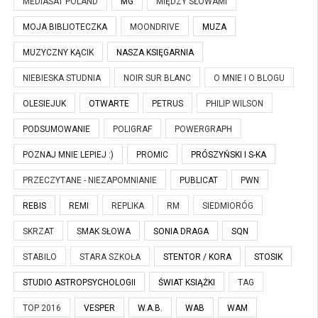
MEDIASAT POLAND
MG
MIĘDZY SŁOWAMI
MOJA BIBLIOTECZKA
MOONDRIVE
MUZA
MUZYCZNY KĄCIK
NASZA KSIĘGARNIA
NIEBIESKA STUDNIA
NOIR SUR BLANC
O MNIE I O BLOGU
OLESIEJUK
OTWARTE
PETRUS
PHILIP WILSON
PODSUMOWANIE
POLIGRAF
POWERGRAPH
POZNAJ MNIE LEPIEJ :)
PROMIC
PRÓSZYŃSKI I S-KA
PRZECZYTANE - NIEZAPOMNIANIE
PUBLICAT
PWN
REBIS
REMI
REPLIKA
RM
SIEDMIORÓG
SKRZAT
SMAK SŁOWA
SONIA DRAGA
SQN
STABILO
STARA SZKOŁA
STENTOR / KORA
STOSIK
STUDIO ASTROPSYCHOLOGII
ŚWIAT KSIĄŻKI
TAG
TOP 2016
VESPER
W.A.B.
WAB
WAM