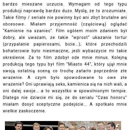
bardzo mieszane uczucia. Wymagam od tego typu
produkcji naprawdę bardzo dużo. Myślę, że to zrozumiałe.
Takie filmy / seriale nie powinny być ani zbyt brutalne ani
obcesowe.. Miałam przyjemność (częściową) oglądać
"Kamienie na szaniec". Film ogółem moim zdaniem był
dobry, ale uważam, że takie "wprost" ukazanie tortur
(przypalanie papierosami, bicie...), które przechodzili
bohaterowie było niesmaczne, jeśli wybaczycie mi takie
określenie. Za to film zdobył ode mnie minus. Kolejną
produkcją tego typu był film "Miasto 44", który ujął mnie
swoją ostatnią sceną co trochę zatarło poprzednie złe
wrażenie. A czym było spowodowane to owe złe
wrażenie? Oni uprawiają seks, kamienica się na nich wali, a
oni dalej swoje... a to wszystko w spowolnionym tempie.
Dlatego nie dziwcie mi się, że do serialu "Czas honoru"
miałam dosyć sceptyczne podejście... A spotkało mnie
wielkie zaskoczenie.