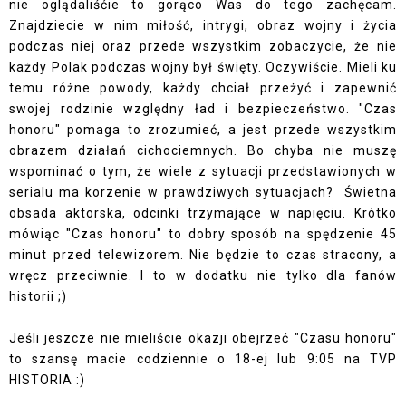
nie oglądaliśćie to gorąco Was do tego zachęcam.
Znajdziecie w nim miłość, intrygi, obraz wojny i życia
podczas niej oraz przede wszystkim zobaczycie, że nie
każdy Polak podczas wojny był święty. Oczywiście. Mieli ku
temu różne powody, każdy chciał przeżyć i zapewnić
swojej rodzinie względny ład i bezpieczeństwo. "Czas
honoru" pomaga to zrozumieć, a jest przede wszystkim
obrazem działań cichociemnych. Bo chyba nie muszę
wspominać o tym, że wiele z sytuacji przedstawionych w
serialu ma korzenie w prawdziwych sytuacjach? Świetna
obsada aktorska, odcinki trzymające w napięciu. Krótko
mówiąc "Czas honoru" to dobry sposób na spędzenie 45
minut przed telewizorem. Nie będzie to czas stracony, a
wręcz przeciwnie. I to w dodatku nie tylko dla fanów
historii ;)
Jeśli jeszcze nie mieliście okazji obejrzeć "Czasu honoru"
to szansę macie codziennie o 18-ej lub 9:05 na TVP
HISTORIA :)