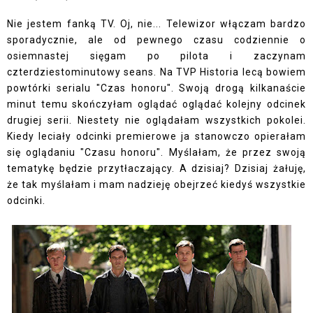
Nie jestem fanką TV. Oj, nie... Telewizor włączam bardzo
sporadycznie, ale od pewnego czasu codziennie o
osiemnastej sięgam po pilota i zaczynam
czterdziestominutowy seans. Na TVP Historia lecą bowiem
powtórki serialu "Czas honoru". Swoją drogą kilkanaście
minut temu skończyłam oglądać oglądać kolejny odcinek
drugiej serii. Niestety nie oglądałam wszystkich pokolei.
Kiedy leciały odcinki premierowe ja stanowczo opierałam
się oglądaniu "Czasu honoru". Myślałam, że przez swoją
tematykę będzie przytłaczający. A dzisiaj? Dzisiaj żałuję,
że tak myślałam i mam nadzieję obejrzeć kiedyś wszystkie
odcinki.