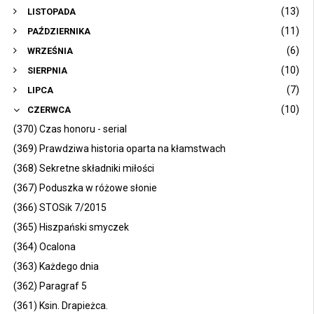
(13)
LISTOPADA
(11)
PAŹDZIERNIKA
(6)
WRZEŚNIA
(10)
SIERPNIA
(7)
LIPCA
(10)
CZERWCA
(370) Czas honoru - serial
(369) Prawdziwa historia oparta na kłamstwach
(368) Sekretne składniki miłości
(367) Poduszka w różowe słonie
(366) STOSik 7/2015
(365) Hiszpański smyczek
(364) Ocalona
(363) Każdego dnia
(362) Paragraf 5
(361) Ksin. Drapieżca.