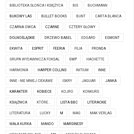
BIBLIOTEKA SŁOŃCA I KSIĘŻYCA
BIS
BUCHMANN
BUKOWY LAS
BULLET BOOKS
BUNT
CARTA BLANCA
CZARNA OWCA
CZARNE
CZTERY GŁOWY
DOLNOŚLĄSKIE
DRZEWO BABEL
EDGARD
EGMONT
EKWITA
ESPRIT
FEERIA
FILIA
FRONDA
GRUPA WYDAWNICZA FOKSAL
GWP
HACHETTE
HARMONIA
HARPER COLLINS
INITIUM
INNE
INNE - NIE MNIEJ CIEKAWE
ISKRY
JAGUAR
JANKA
KARAKTER
KOBIECE
KOJRO
KONKURS
KSIĄŻNICA
KTÓRE...
LISTA BBC
LITERACKIE
LITERATURA
LUCKY
M
MAG
MAK VERLAG
MAŁA KURKA
MANDO
MARGINESY