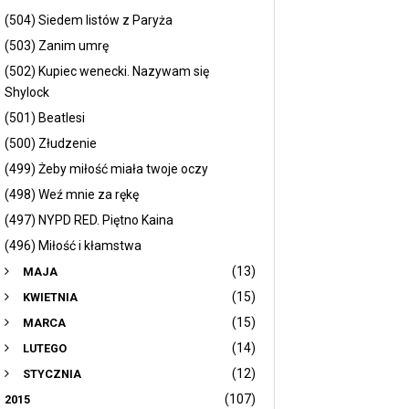
(504) Siedem listów z Paryża
(503) Zanim umrę
(502) Kupiec wenecki. Nazywam się
Shylock
(501) Beatlesi
(500) Złudzenie
(499) Żeby miłość miała twoje oczy
(498) Weź mnie za rękę
(497) NYPD RED. Piętno Kaina
(496) Miłość i kłamstwa
(13)
MAJA
(15)
KWIETNIA
(15)
MARCA
(14)
LUTEGO
(12)
STYCZNIA
(107)
2015