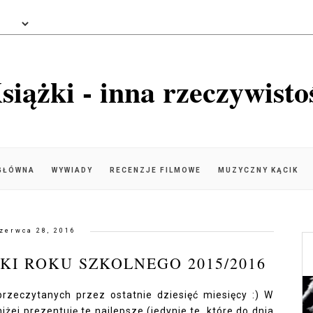
siążki - inna rzeczywisto
GŁÓWNA
WYWIADY
RECENZJE FILMOWE
MUZYCZNY KĄCIK
zerwca 28, 2016
ŻKI ROKU SZKOLNEGO 2015/2016
przeczytanych przez ostatnie dziesięć miesięcy :) W
żej prezentuję te najlepsze (jedynie te, które do dnia