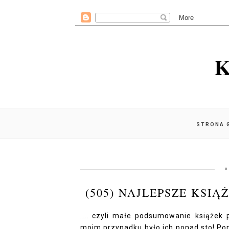
K
STRONA 
c
(505) NAJLEPSZE KSIĄ
.... czyli małe podsumowanie książek 
moim przypadku było ich ponad sto! Poni