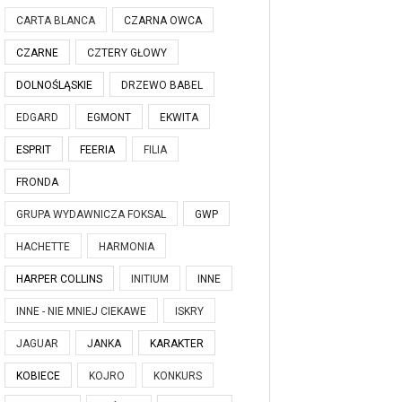
CARTA BLANCA
CZARNA OWCA
CZARNE
CZTERY GŁOWY
DOLNOŚLĄSKIE
DRZEWO BABEL
EDGARD
EGMONT
EKWITA
ESPRIT
FEERIA
FILIA
FRONDA
GRUPA WYDAWNICZA FOKSAL
GWP
HACHETTE
HARMONIA
HARPER COLLINS
INITIUM
INNE
INNE - NIE MNIEJ CIEKAWE
ISKRY
JAGUAR
JANKA
KARAKTER
KOBIECE
KOJRO
KONKURS