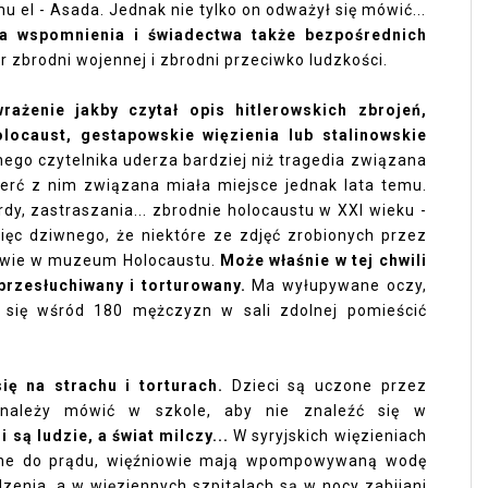
u el - Asada. Jednak nie tylko on odważył się mówić...
a wspomnienia i świadectwa także bezpośrednich
ar zbrodni wojennej i zbrodni przeciwko ludzkości.
rażenie jakby czytał opis hitlerowskich zbrojeń,
locaust, gestapowskie więzienia lub stalinowskie
go czytelnika uderza bardziej niż tragedia związana
mierć z nim związana miała miejsce jednak lata temu.
rdy, zastraszania... zbrodnie holocaustu w XXI wieku -
ięc dziwnego, że niektóre ze zdjęć zrobionych przez
tawie w muzeum Holocaustu.
Może właśnie w tej chwili
t przesłuchiwany i torturowany.
Ma wyłupywane oczy,
e się wśród 180 mężczyzn w sali zdolnej pomieścić
ię na strachu i torturach.
Dzieci są uczone przez
 należy mówić w szkole, aby nie znaleźć się w
 są ludzie, a świat milczy...
W syryjskich więzieniach
czone do prądu, więźniowie mają wpompowywaną wodę
dzenia, a w więziennych szpitalach są w nocy zabijani