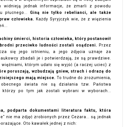
ch widnieją jednak informacje, że zmarli z powodu
u płucnego...
Giną nie tylko rebelianci, ale także
 praw człowieka.
Każdy Syryjczyk wie, że z więzienia
ń...
achiny śmierci, historia człowieka, który postanowił
zbrodni przeciwko ludności zostali osądzeni.
Przez
cza się jego istnieniu, a jego zdjęcia uznaje za
aukowcy zbadali je i potwierdzają, że są prawdziwe.
więźniami, którym udało się wyjść (a raczej uciec) z
óre poruszają, wzbudzają gniew, strach i odrazę do
dzisiejszego mają miejsce.
To trudne do zrozumienia,
 obecnego świata nie są działania tzw. Państwa
, którzy po tym jak zostali wybrani w wyborach...
, podparta dokumentami literatura faktu, która
e" nie ma zdjęć zrobionych przez Cezara... są jednak
rażające. Oto kawałek jednej z nich: