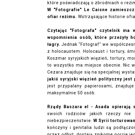
które poświadczają o zbrodniach o reżim
W "Fotografie" Le Caisne zamieszcz
ofiar reżimu.
Wstrząsające historie ofi
Czytając "Fotografa" czytelnik ma w
wspomnienia osób, które przeżyły ho
łagry.
Jednak "Fotograf" we współczesne
z holocaustem. Holocaust i tortury, ś
Koszmar syryjskich więzień, tortury, mo
to wszystko ma miejsce obecnie. Nic w
Cezara znajduje się na specjalnej wys
jakiś syryjski więzień polityczny jes
jest przypalany papierosami, znajduj
maksymalnie 50 osób.
Rządy Baszara el - Asada opierają s
swoich rodziców jakich rzeczy nie
niebezpieczeństwie.
W Syrii torturowani
kończyny i genitalia ludzi są podłą
przez odbyt, dostają znikome porcje je