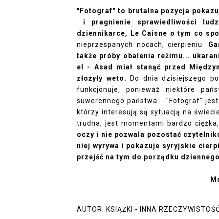
"Fotograf" to brutalna pozycja pokaz
i pragnienie sprawiedliwości ludz
dziennikarce, Le Caisne o tym co spo
nieprzespanych nocach, cierpieniu.
Ga
także próby obalenia reżimu... ukaran
el - Asad miał stanąć przed Między
złożyły weto.
Do dnia dzisiejszego po
funkcjonuje, ponieważ niektóre pań
suwerennego państwa... "Fotograf" jest
którzy interesują są sytuacją na świeci
trudna, jest momentami bardzo ciężka
oczy i nie pozwala pozostać czytelnik
niej wyrywa i pokazuje syryjskie cier
przejść na tym do porządku dziennego.
Mo
AUTOR:
KSIĄŻKI - INNA RZECZYWISTOŚ