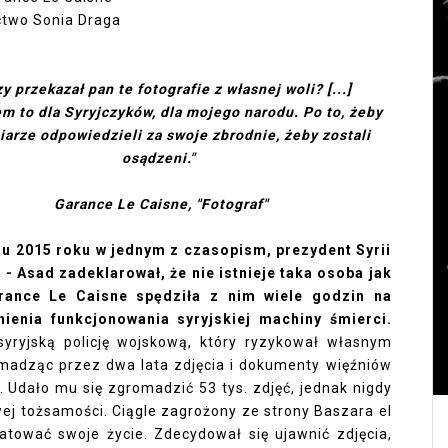
two Sonia Draga
8
zy przekazał pan te fotografie z własnej woli? [...]
em to dla Syryjczyków, dla mojego narodu. Po to, żeby
iarze odpowiedzieli za swoje zbrodnie, żeby zostali
osądzeni."
Garance Le Caisne, "Fotograf"
iu 2015 roku w jednym z czasopism, prezydent Syrii
 - Asad zadeklarował, że nie istnieje taka osoba jak
Garance Le Caisne spędziła z nim wiele godzin na
enia funkcjonowania syryjskiej machiny śmierci.
syryjską policję wojskową, który ryzykował własnym
omadząc przez dwa lata zdjęcia i dokumenty więźniów
. Udało mu się zgromadzić 53 tys. zdjęć, jednak nigdy
wej tożsamości. Ciągle zagrożony ze strony Baszara el
ratować swoje życie. Zdecydował się ujawnić zdjęcia,