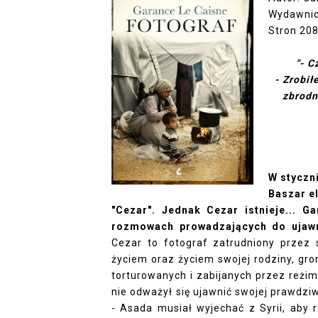
Wydawnic
Stron 20
"- C
- Zrobił
zbrodn
W styczn
Baszar el
"Cezar". Jednak Cezar istnieje... 
rozmowach prowadzających do ujawni
Cezar to fotograf zatrudniony przez 
życiem oraz życiem swojej rodziny, gr
torturowanych i zabijanych przez reżim
nie odważył się ujawnić swojej prawdzi
- Asada musiał wyjechać z Syrii, aby 