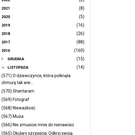
(8)
2021
(5)
2020
(16)
2019
(26)
2018
(88)
2017
(160)
2016
(15)
GRUDNIA
(14)
LISTOPADA
(571) O dziewczynce, która połknęła
chmurę tak wie...
(570) Shantaram
(569) Fotograf
(568) Nieważkość
(567) Muza
(566) Nie zmusicie mnie do nienawiści
(565) Okulary szczęścia. Odkryj swoją