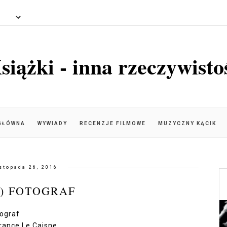
siążki - inna rzeczywisto
GŁÓWNA
WYWIADY
RECENZJE FILMOWE
MUZYCZNY KĄCIK
istopada 26, 2016
9) FOTOGRAF
tograf
rance Le Caisne