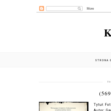
K
STRONA 
l
(56
Tytuł: Fo
Autor: Ga