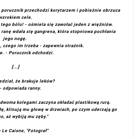
- porucznik przechodzi korytarzem i pobieżnie obrzuca
wzrokiem cele.
 tego bólu! - ośmiela się zawołać jeden z więźniów.
 ranę wdała się gangrena, która stopniowa pochłania
jego nogę.
o, czego im trzeba - zapewnia strażnik.
e. - Porucznik odchodzi.
[...]
edział, że brakuje leków?
 - odpowiada ranny.
z dwoma kolegami zaczyna okładać plastikową rurą.
ę, klinują mu głowę w drzwiach, po czym uderzają go
go, aż wybiją mu zęby."
 Le Caisne, "Fotograf"