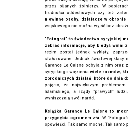
przez pijanych żołnierzy. W papiera
trudności oddechowych czy też zator
niewinne osoby, działacze w obronie
wojskowego nie można wyjść bez obraże
"Fotograf" to świadectwo syryjskiej m
zebrać informacje, aby kiedyś winni 
reżim został jednak wyklęty, zaprze
sfałszowane. Jednak światowej klasy n
Garance Le Caisne odbyła z nim oraz z 
syryjskiego więzienia
wiele rozmów, kt
zbrodniczych działań, które do dnia 
pojęcia, że największym problemem
Islamskiego, a rządy "prawych" ludzi
wyniszczają swój naród.
Książka Garance Le Caisne to mocna
przygnębia ogromem zła.
W "Fotografi
opowieści. Tak samo mocne. Tak samo po