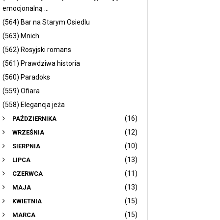
emocjonalną ...
(564) Bar na Starym Osiedlu
(563) Mnich
(562) Rosyjski romans
(561) Prawdziwa historia
(560) Paradoks
(559) Ofiara
(558) Elegancja jeża
(16)
PAŹDZIERNIKA
(12)
WRZEŚNIA
(10)
SIERPNIA
(13)
LIPCA
(11)
CZERWCA
(13)
MAJA
(15)
KWIETNIA
(15)
MARCA