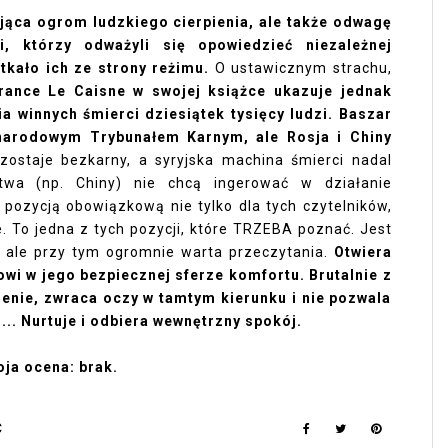
ująca ogrom ludzkiego cierpienia, ale także odwagę
i, którzy odważyli się opowiedzieć niezależnej
tkało ich ze strony reżimu.
O ustawicznym strachu,
rance Le Caisne w swojej książce ukazuje jednak
ia winnych śmierci dziesiątek tysięcy ludzi. Baszar
narodowym Trybunałem Karnym, ale Rosja i Chiny
zostaje bezkarny, a syryjska machina śmierci nadal
stwa (np. Chiny) nie chcą ingerować w działanie
 pozycją obowiązkową nie tylko dla tych czytelników,
e. To jedna z tych pozycji, które TRZEBA poznać. Jest
, ale przy tym ogromnie warta przeczytania.
Otwiera
owi w jego bezpiecznej sferze komfortu. Brutalnie z
pienie, zwraca oczy w tamtym kierunku i nie pozwala
.. Nurtuje i odbiera wewnętrzny spokój.
ja ocena: brak.
Ć