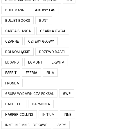
BUCHMANN
BUKOWY LAS
BULLET BOOKS
BUNT
CARTA BLANCA
CZARNA OWCA
CZARNE
CZTERY GŁOWY
DOLNOŚLĄSKIE
DRZEWO BABEL
EDGARD
EGMONT
EKWITA
ESPRIT
FEERIA
FILIA
FRONDA
GRUPA WYDAWNICZA FOKSAL
GWP
HACHETTE
HARMONIA
HARPER COLLINS
INITIUM
INNE
INNE - NIE MNIEJ CIEKAWE
ISKRY