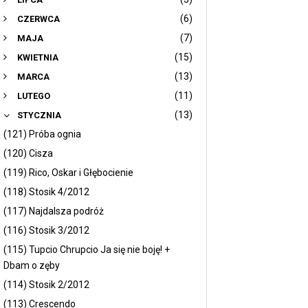
(6)
CZERWCA
(7)
MAJA
(15)
KWIETNIA
(13)
MARCA
(11)
LUTEGO
(13)
STYCZNIA
(121) Próba ognia
(120) Cisza
(119) Rico, Oskar i Głębocienie
(118) Stosik 4/2012
(117) Najdalsza podróż
(116) Stosik 3/2012
(115) Tupcio Chrupcio Ja się nie boję! +
Dbam o zęby
(114) Stosik 2/2012
(113) Crescendo