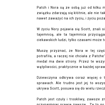
Patch i Nora są ze sobą już od kilku 
związku zdarzają się kłótnie, ale nie 
nawet zaważyć na ich życiu, i życiu poz
W życiu Nory pojawia się Scott, znali 
tajemnicę, ale ta tajemnica przyciąg
ciekawskich ludzi, tylko czasami może to
Muszę przyznać, że Nora w tej częśc
potrafiła, a raczej nie chciała z Patch
medal ma dwie strony. Przez te wszys
wątpliwości, praktycznie w każdej spraw
Dziewczyna odkrywa coraz więcej o t
sprawach. Ale trudno jest jej to wsz
ukrywa Scott, posuwa się do wielu rzec
Patch jest czuły i troskliwy, zawsze z
przynajmniej prawie zawsze. Za to go 