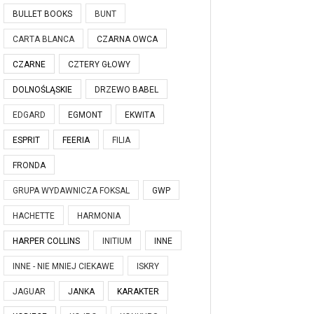
BULLET BOOKS
BUNT
CARTA BLANCA
CZARNA OWCA
CZARNE
CZTERY GŁOWY
DOLNOŚLĄSKIE
DRZEWO BABEL
EDGARD
EGMONT
EKWITA
ESPRIT
FEERIA
FILIA
FRONDA
GRUPA WYDAWNICZA FOKSAL
GWP
HACHETTE
HARMONIA
HARPER COLLINS
INITIUM
INNE
INNE - NIE MNIEJ CIEKAWE
ISKRY
JAGUAR
JANKA
KARAKTER