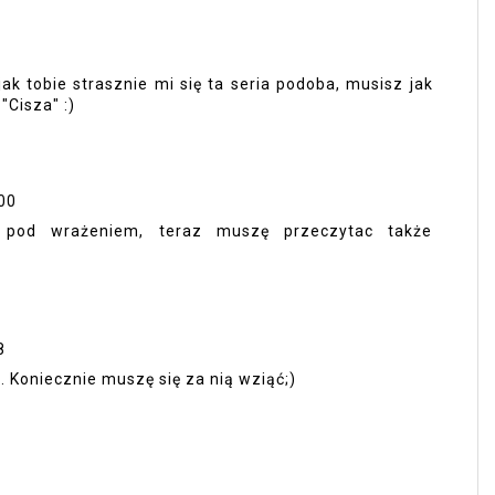
jak tobie strasznie mi się ta seria podoba, musisz jak
"Cisza" :)
00
 pod wrażeniem, teraz muszę przeczytac także
8
. Koniecznie muszę się za nią wziąć;)