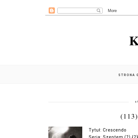
K
STRONA 
s
(11
Tytuł: Crescendo
Seria: Szeptem (?) {2