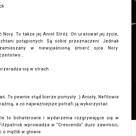
ck
e
 Nory. To także jej Anioł Stróż. On uratował jej życie,
chłani potępionych. Są sobie przeznaczeni. Jednak
zamieszany w niewyjaśnioną śmierć ojca Nory.
czeństwo...
rzeradza się w strach.
ń. To pewnie stąd bierze pomysły :) Anioły, Nefilowie
raźnią, a co najważniejsze potrafi ją wykorzystać.
le to bohaterowie i wydarzenia rozgrywające się w
 Fitzpatrick wprowadza w "Crescendo" dużo zawiłości,
c o mętlik w głowie.