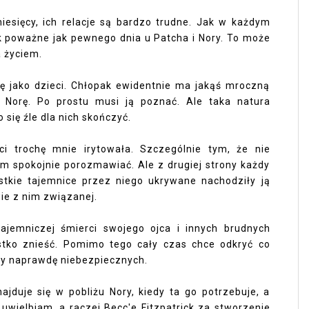
miesięcy, ich relacje są bardzo trudne. Jak w każdym
tak poważne jak pewnego dnia u Patcha i Nory. To może
a życiem.
się jako dzieci. Chłopak ewidentnie ma jakąś mroczną
a Norę. Po prostu musi ją poznać. Ale taka natura
 się źle dla nich skończyć.
i trochę mnie irytowała. Szczególnie tym, że nie
e'm spokojnie porozmawiać. Ale z drugiej strony każdy
tkie tajemnice przez niego ukrywane nachodziły ją
ie z nim związanej.
ajemniczej śmierci swojego ojca i innych brudnych
ystko znieść. Pomimo tego cały czas chce odkryć co
zy naprawdę niebezpiecznych.
najduje się w pobliżu Nory, kiedy ta go potrzebuje, a
uwielbiam, a raczej Becc'e Fitzpatrick za stworzenie