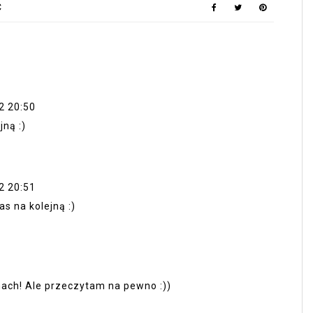
Ć
2 20:50
jną :)
2 20:51
s na kolejną :)
nach! Ale przeczytam na pewno :))