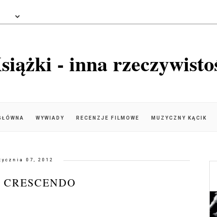
siążki - inna rzeczywisto
GŁÓWNA
WYWIADY
RECENZJE FILMOWE
MUZYCZNY KĄCIK
tycznia 07, 2012
3) CRESCENDO
}