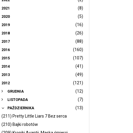
(8)
2021
(5)
2020
(16)
2019
(26)
2018
(88)
2017
(160)
2016
(107)
2015
(41)
2014
(49)
2013
(121)
2012
(12)
GRUDNIA
(7)
LISTOPADA
(13)
PAŹDZIERNIKA
(211) Pretty Little Liars 7 Bez serca
(210) Bajki robotów
(209) Kroniki Avantii. Maska śmierci