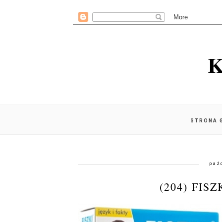
K
STRONA 
paź
(204) FIS