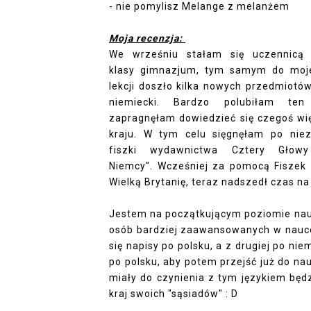
- nie pomylisz Melange z melanżem
Moja recenzja:
We wrześniu stałam się uczennicą 
klasy gimnazjum, tym samym do moj
lekcji doszło kilka nowych przedmiotó
niemiecki. Bardzo polubiłam ten
zapragnęłam dowiedzieć się czegoś wi
kraju. W tym celu sięgnęłam po niez
fiszki wydawnictwa Cztery Głowy
Niemcy". Wcześniej za pomocą Fiszek
Wielką Brytanię, teraz nadszedł czas na
Jestem na początkującym poziomie nauk
osób bardziej zaawansowanych w nauce 
się napisy po polsku, a z drugiej po n
po polsku, aby potem przejść już do nau
miały do czynienia z tym językiem będ
kraj swoich "sąsiadów" : D