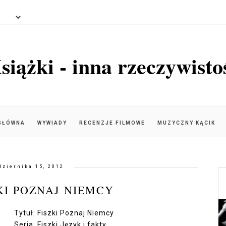
siążki - inna rzeczywisto
GŁÓWNA
WYWIADY
RECENZJE FILMOWE
MUZYCZNY KĄCIK
dziernika 15, 2012
ZKI POZNAJ NIEMCY
Tytuł: Fiszki Poznaj Niemcy
Seria: Fiszki Język i fakty