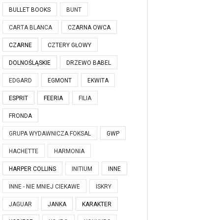
BULLET BOOKS
BUNT
CARTA BLANCA
CZARNA OWCA
CZARNE
CZTERY GŁOWY
DOLNOŚLĄSKIE
DRZEWO BABEL
EDGARD
EGMONT
EKWITA
ESPRIT
FEERIA
FILIA
FRONDA
GRUPA WYDAWNICZA FOKSAL
GWP
HACHETTE
HARMONIA
HARPER COLLINS
INITIUM
INNE
INNE - NIE MNIEJ CIEKAWE
ISKRY
JAGUAR
JANKA
KARAKTER