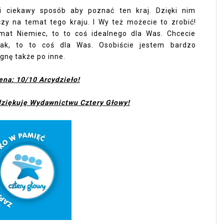
 i ciekawy sposób aby poznać ten kraj. Dzięki nim
zy na temat tego kraju. I Wy też możecie to zrobić!
mat Niemiec, to to coś idealnego dla Was. Chcecie
 tak, to to coś dla Was. Osobiście jestem bardzo
ęgnę także po inne.
ena: 10/10 Arcydzieło!
 dziękuję Wydawnictwu Cztery Głowy!