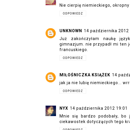
Nie cierpię niemieckiego, okropny
ODPOWIEDZ
UNKNOWN
14 października 2012
Już zakończyłam naukę języ
gimnazjum. nie przypadł mi ten j
francuskiego.
ODPOWIEDZ
MIŁOŚNICZKA KSIĄŻEK
14 paźdz
jak ja nie lubię niemieckiego... wr
ODPOWIEDZ
NYX
14 października 2012 19:01
Mnie się bardzo podobały, bo j
ciekawostek dotyczących tego kra
ODPOWIEDZ