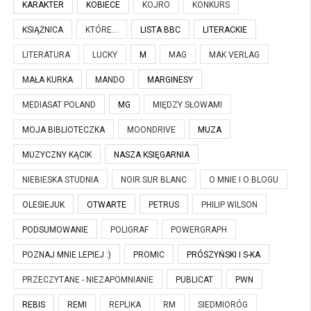
KARAKTER
KOBIECE
KOJRO
KONKURS
KSIĄŻNICA
KTÓRE...
LISTA BBC
LITERACKIE
LITERATURA
LUCKY
M
MAG
MAK VERLAG
MAŁA KURKA
MANDO
MARGINESY
MEDIASAT POLAND
MG
MIĘDZY SŁOWAMI
MOJA BIBLIOTECZKA
MOONDRIVE
MUZA
MUZYCZNY KĄCIK
NASZA KSIĘGARNIA
NIEBIESKA STUDNIA
NOIR SUR BLANC
O MNIE I O BLOGU
OLESIEJUK
OTWARTE
PETRUS
PHILIP WILSON
PODSUMOWANIE
POLIGRAF
POWERGRAPH
POZNAJ MNIE LEPIEJ :)
PROMIC
PRÓSZYŃSKI I S-KA
PRZECZYTANE - NIEZAPOMNIANIE
PUBLICAT
PWN
REBIS
REMI
REPLIKA
RM
SIEDMIORÓG