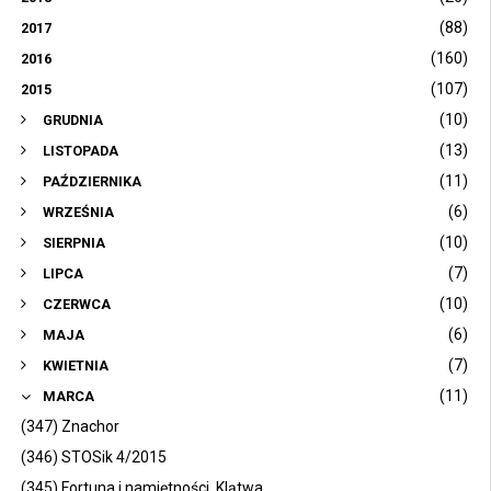
(88)
2017
(160)
2016
(107)
2015
(10)
GRUDNIA
(13)
LISTOPADA
(11)
PAŹDZIERNIKA
(6)
WRZEŚNIA
(10)
SIERPNIA
(7)
LIPCA
(10)
CZERWCA
(6)
MAJA
(7)
KWIETNIA
(11)
MARCA
(347) Znachor
(346) STOSik 4/2015
(345) Fortuna i namiętności. Klątwa.