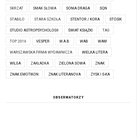
SKRZAT
SMAK SŁOWA
SONIA DRAGA
SQN
STABILO
STARA SZKOŁA
STENTOR / KORA
STOSIK
STUDIO ASTROPSYCHOLOGII
ŚWIAT KSIĄŻKI
TAG
TOP 2016
VESPER
W.A.B.
WAB
WAM
WARSZAWSKA FIRMA WYDAWNICZA
WIELKA LITERA
WILGA
ZAKŁADKA
ZIELONA SOWA
ZNAK
ZNAK EMOTIKON
ZNAK LITERANOVA
ZYSK I S-KA
OBSERWATORZY