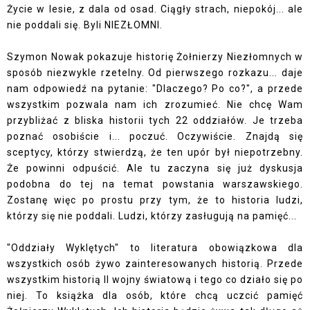
Życie w lesie, z dala od osad. Ciągły strach, niepokój... ale
nie poddali się. Byli NIEZŁOMNI.
Szymon Nowak pokazuje historię Żołnierzy Niezłomnych w
sposób niezwykle rzetelny. Od pierwszego rozkazu... daje
nam odpowiedź na pytanie: "Dlaczego? Po co?", a przede
wszystkim pozwala nam ich zrozumieć. Nie chcę Wam
przybliżać z bliska historii tych 22 oddziałów. Je trzeba
poznać osobiście i... poczuć. Oczywiście. Znajdą się
sceptycy, którzy stwierdzą, że ten upór był niepotrzebny.
Że powinni odpuścić. Ale tu zaczyna się już dyskusja
podobna do tej na temat powstania warszawskiego.
Zostanę więc po prostu przy tym, że to historia ludzi,
którzy się nie poddali. Ludzi, którzy zasługują na pamięć...
"Oddziały Wyklętych" to literatura obowiązkowa dla
wszystkich osób żywo zainteresowanych historią. Przede
wszystkim historią II wojny światową i tego co działo się po
niej. To książka dla osób, które chcą uczcić pamięć