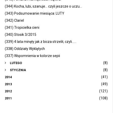
(344) Kocha, lubi, szanuje... czyli jeszcze o uczu...
(343) Podsumowanie miesiąca: LUTY
(342) Clariel
(341) Tropicielka cieni
(340) Stosik 3/2015
(339) 4 lata minęły jak z bicza strzelił, czyli......
(338) Oddziały Wyklętych
(337) Wspomnienia w kolorze sepii
(8)
LUTEGO
(8)
STYCZNIA
(41)
2014
(49)
2013
(121)
2012
(108)
2011