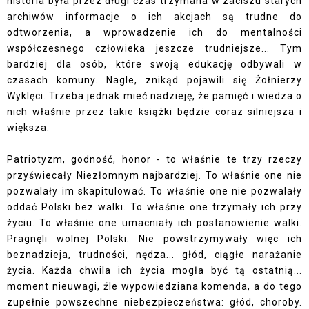
historia była przez długi czas trzymana w zaciszu starych
archiwów informacje o ich akcjach są trudne do
odtworzenia, a wprowadzenie ich do mentalności
współczesnego człowieka jeszcze trudniejsze... Tym
bardziej dla osób, które swoją edukację odbywali w
czasach komuny. Nagle, znikąd pojawili się Żołnierzy
Wyklęci. Trzeba jednak mieć nadzieję, że pamięć i wiedza o
nich właśnie przez takie książki będzie coraz silniejsza i
większa.
Patriotyzm, godność, honor - to właśnie te trzy rzeczy
przyświecały Niezłomnym najbardziej. To właśnie one nie
pozwalały im skapitulować. To właśnie one nie pozwalały
oddać Polski bez walki. To właśnie one trzymały ich przy
życiu. To właśnie one umacniały ich postanowienie walki.
Pragnęli wolnej Polski. Nie powstrzymywały więc ich
beznadzieja, trudności, nędza... głód, ciągłe narażanie
życia. Każda chwila ich życia mogła być tą ostatnią...
moment nieuwagi, źle wypowiedziana komenda, a do tego
zupełnie powszechne niebezpieczeństwa: głód, choroby.