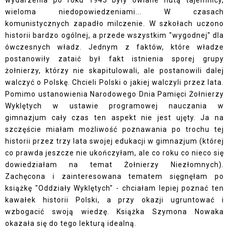
wydarzenia po roku 1945 były owiane nutą tajemnicy,
wieloma niedopowiedzeniami... W czasach
komunistycznych zapadło milczenie. W szkołach uczono
historii bardzo ogólnej, a przede wszystkim "wygodnej" dla
ówczesnych władz. Jednym z faktów, które władze
postanowiły zataić był fakt istnienia sporej grupy
żołnierzy, którzy nie skapitulowali, ale postanowili dalej
walczyć o Polskę. Chcieli Polski o jakiej walczyli przez lata.
Pomimo ustanowienia Narodowego Dnia Pamięci Żołnierzy
Wyklętych w ustawie programowej nauczania w
gimnazjum cały czas ten aspekt nie jest ujęty. Ja na
szczęście miałam możliwość poznawania po trochu tej
historii przez trzy lata swojej edukacji w gimnazjum (której
co prawda jeszcze nie ukończyłam, ale co roku co nieco się
dowiedziałam na temat Żołnierzy Niezłomnych).
Zachęcona i zainteresowana tematem sięgnęłam po
książkę "Oddziały Wyklętych" - chciałam lepiej poznać ten
kawałek historii Polski, a przy okazji ugruntować i
wzbogacić swoją wiedzę. Książka Szymona Nowaka
okazała się do tego lekturą idealną.