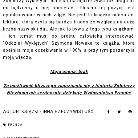
Żołnierzy Wyklętych. Ich historia będzie żywa tak długo aż
mi będziemy o niej pamiętać... Plusem tej pozycji jest
opublikowanie w nich zdjęć. Nie jest to książka nudna ani
lektura, którą czyta się bardzo trudno ze względu na dużą
liczbę nazwisk i dat. Ale jak to bywa z tego typu książkami
- ich temat musi po prostu człowieka interesować.
"Oddział Wyklętych" Szymona Nowaka to książka, która
spełniła moje oczekiwania w 100%, a przy tym poszerzyła
moją wiedzę.
Moja ocena: brak
Za możliwość bliższego zapoznania się z historią Żołnierzy
Niezłomnych serdecznie dziękuję Wydawnictwu Fronda!
AUTOR:
KSIĄŻKI - INNA RZECZYWISTOŚĆ
FRONDA