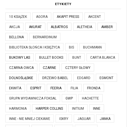
ETYKIETY
10 KSIĄŻEK
AGORA
AKAPIT PRESS
AKCENT
AKCJA
AKURAT
ALBATROS
ALETHEIA
AMBER
BELLONA
BERNARDINUM
BIBLIOTEKA SŁOŃCA I KSIĘŻYCA
BIS
BUCHMANN
BUKOWY LAS
BULLET BOOKS
BUNT
CARTA BLANCA
CZARNA OWCA
CZARNE
CZTERY GŁOWY
DOLNOŚLĄSKIE
DRZEWO BABEL
EDGARD
EGMONT
EKWITA
ESPRIT
FEERIA
FILIA
FRONDA
GRUPA WYDAWNICZA FOKSAL
GWP
HACHETTE
HARMONIA
HARPER COLLINS
INITIUM
INNE
INNE - NIE MNIEJ CIEKAWE
ISKRY
JAGUAR
JANKA