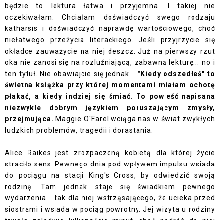
będzie to lektura łatwa i przyjemna. I takiej nie
oczekiwałam. Chciałam doświadczyć swego rodzaju
katharsis i doświadczyć naprawdę wartościowego, choć
niełatwego przeżycia literackiego. Jeśli przyjrzycie się
okładce zauważycie na niej deszcz. Już na pierwszy rzut
oka nie zanosi się na rozluźniającą, zabawną lekturę... no i
ten tytuł. Nie obawiajcie się jednak...
"Kiedy odszedłeś" to
świetna książka przy której momentami miałam ochotę
płakać, a kiedy indziej się śmiać. To powieść napisana
niezwykle dobrym językiem poruszającym zmysły,
przejmująca.
Maggie O'Farel wciąga nas w świat zwykłych
ludzkich problemów, tragedii i dorastania.
Alice Raikes jest zrozpaczoną kobietą dla której życie
straciło sens. Pewnego dnia pod wpływem impulsu wsiada
do pociągu na stacji King's Cross, by odwiedzić swoją
rodzinę. Tam jednak staje się świadkiem pewnego
wydarzenia... tak dla niej wstrząsającego, że ucieka przed
siostrami i wsiada w pociąg powrotny. Jej wizyta u rodziny