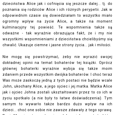
dzieciństwa Alice jak i cofnięcia się jeszcze dalej... tj. do
poznania się rodziców Alice i ich różnych perypetii. Jak w
odpowiednim czasie się dowiedziałam to wszystko miało
ogromny wpływ na życie Alice, a także na moment
kulminacyjny tej powieść. Te wspomnienia także są
odważne - tak wyraźnie obrazująca fakt, że i my nie
wszystkimi wspomnieniami z dzieciństwa chcielibyśmy się
chwalić. Ukazuje ciemne i jasne strony życia... jak i miłości.
Nie mogę się powstrzymać, żeby nie wyrazić swojej
dokładnej opinii na temat bohaterów tej książki. Oprócz
głównej bohaterki wyraźnie wybija się także moim
zdaniem przede wszystkim dwójka bohaterów. I choć teraz
Was może zaskoczę jedną z tych postaci nie będzie wcale
John, ukochany Alice, a jego ojciec i jej matka. Matka Alice
jak i ojciec Johna zostali ukształtowani przez to co ich w
życiu spotkało (a nie były to łatwe doświadczenia). Tym
samym to wywarło także bardzo dużo wpływ na ich
dzieci... choć one sobie nie zawsze zdawały z tego sprawę.