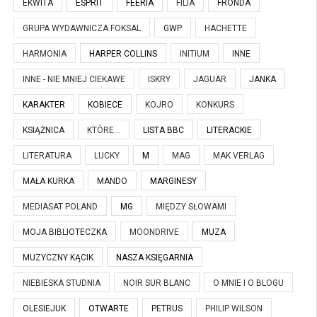
EKWITA
ESPRIT
FEERIA
FILIA
FRONDA
GRUPA WYDAWNICZA FOKSAL
GWP
HACHETTE
HARMONIA
HARPER COLLINS
INITIUM
INNE
INNE - NIE MNIEJ CIEKAWE
ISKRY
JAGUAR
JANKA
KARAKTER
KOBIECE
KOJRO
KONKURS
KSIĄŻNICA
KTÓRE...
LISTA BBC
LITERACKIE
LITERATURA
LUCKY
M
MAG
MAK VERLAG
MAŁA KURKA
MANDO
MARGINESY
MEDIASAT POLAND
MG
MIĘDZY SŁOWAMI
MOJA BIBLIOTECZKA
MOONDRIVE
MUZA
MUZYCZNY KĄCIK
NASZA KSIĘGARNIA
NIEBIESKA STUDNIA
NOIR SUR BLANC
O MNIE I O BLOGU
OLESIEJUK
OTWARTE
PETRUS
PHILIP WILSON