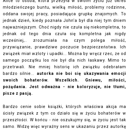
Alice to osoba, która przeżyła w swoim życiu już okres
młodzieńczego buntu, wielką miłość, problemy rodzinne,
oddana swojej pracy, posiadająca grupkę znajomych. To
jednak dzień, kiedy poznała John'a był dla niej tym dniem
najważniejszym. Choć nigdy nie czuła się niekompletna, to
jednak od tego dnia czuła się kompletna jak nigdy
wcześniej,.. zrozumiała na czym polega miłość,
przywiązanie, prawdziwe poczucie bezpieczeństwa. Ich
związek miał wzloty i upadki... Można by wręcz rzec, że od
samego początku los nie był dla nich łaskawy. Mimo to
przetrwali. Nie mniej historię ich związku odebrałam
bardzo silnie...
autorka nie boi się ukazywania emocji
swoich bohaterów. Wszelkich. Gniewu, miłości,
pożądania.
Jest odważna - nie koloryzuje, nie tłumi,
pisze z pasją.
Bardzo cenie sobie książki, których właściwa akcja ma
ścisły związek z tym co działo się w życiu bohaterów w
przeszłości. W końcu - nie oszukujmy się, w życiu jest tak
samo. Widzę więc wyraźny sens w ukazaniu przez autorkę