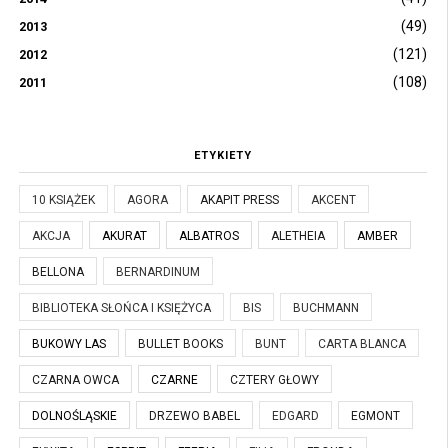
(49)
2013
(121)
2012
(108)
2011
ETYKIETY
10 KSIĄŻEK
AGORA
AKAPIT PRESS
AKCENT
AKCJA
AKURAT
ALBATROS
ALETHEIA
AMBER
BELLONA
BERNARDINUM
BIBLIOTEKA SŁOŃCA I KSIĘŻYCA
BIS
BUCHMANN
BUKOWY LAS
BULLET BOOKS
BUNT
CARTA BLANCA
CZARNA OWCA
CZARNE
CZTERY GŁOWY
DOLNOŚLĄSKIE
DRZEWO BABEL
EDGARD
EGMONT