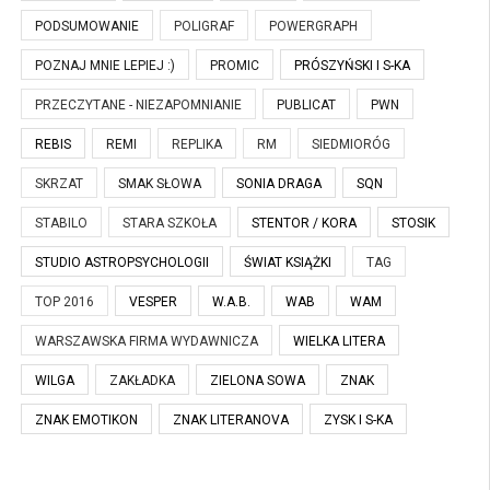
PODSUMOWANIE
POLIGRAF
POWERGRAPH
POZNAJ MNIE LEPIEJ :)
PROMIC
PRÓSZYŃSKI I S-KA
PRZECZYTANE - NIEZAPOMNIANIE
PUBLICAT
PWN
REBIS
REMI
REPLIKA
RM
SIEDMIORÓG
SKRZAT
SMAK SŁOWA
SONIA DRAGA
SQN
STABILO
STARA SZKOŁA
STENTOR / KORA
STOSIK
STUDIO ASTROPSYCHOLOGII
ŚWIAT KSIĄŻKI
TAG
TOP 2016
VESPER
W.A.B.
WAB
WAM
WARSZAWSKA FIRMA WYDAWNICZA
WIELKA LITERA
WILGA
ZAKŁADKA
ZIELONA SOWA
ZNAK
ZNAK EMOTIKON
ZNAK LITERANOVA
ZYSK I S-KA