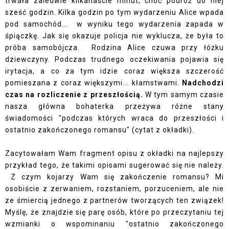
trwała zaledwie kilkanaście minut, choć podróż do niej
sześć godzin. Kilka godzin po tym wydarzeniu Alice wpada
pod samochód... w wyniku tego wydarzenia zapada w
śpiączkę. Jak się okazuje policja nie wyklucza, że była to
próba samobójcza. Rodzina Alice czuwa przy łóżku
dziewczyny. Podczas trudnego oczekiwania pojawia się
irytacja, a co za tym idzie coraz większa szczerość
pomieszana z coraz większymi... kłamstwami.
Nadchodzi
czas na rozliczenie z przeszłością.
W tym samym czasie
nasza główna bohaterka przeżywa różne stany
świadomości "podczas których wraca do przeszłości i
ostatnio zakończonego romansu" (cytat z okładki).
Zacytowałam Wam fragment opisu z okładki na najlepszy
przykład tego, że takimi opisami sugerować się nie należy.
Z czym kojarzy Wam się zakończenie romansu? Mi
osobiście z zerwaniem, rozstaniem, porzuceniem, ale nie
ze śmiercią jednego z partnerów tworzących ten związek!
Myślę, że znajdzie się parę osób, które po przeczytaniu tej
wzmianki o wspominaniu "ostatnio zakończonego