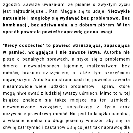
zgodzić. Zawsze uważałam, że pisanie o zwykłym życiu
jest najtrudniejsze... Pani Maggie się to udaje.
Niezwykle
naturalnie i mogłoby się wydawać bez problemowo. Bez
kombinacji, bez udziwniania, a z dobrym piórem. W ten
sposób powstała powieść naprawdę godna uwagi.
"Kiedy odszedłeś" to powieść wzruszająca, zapadająca
w pamięć, wciągająca i nie zawsze łatwa.
Autorka nie
pisze o banalnych sprawach, a styka się z problemem
śmierci, niewyjaśnionych tajemnic, małżeństwem bez
miłości, brakiem szczęściem, a także tym szczęściem
największym. Autorka na stronnicach tej powieści zawarła
niesamowicie wiele ludzkich problemów i spraw, które
mogą niwelować z ludzkiej twarzy uśmiech. Mimo to w tej
książce znalazło się także miejsce na ten uśmiech.
niewymuszone szczęście, satysfakcję z życia oraz
oczywiście prawdziwą miłość. Nie jest to książka banalna,
a właśnie idealna na długi jesienny wieczór, aby się na
chwilę zatrzymać i zastanowić się co jest tak naprawdę dla