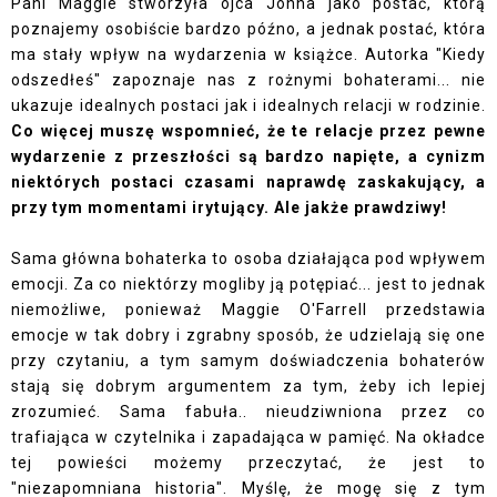
Pani Maggie stworzyła ojca Johna jako postać, którą
poznajemy osobiście bardzo późno, a jednak postać, która
ma stały wpływ na wydarzenia w książce. Autorka "Kiedy
odszedłeś" zapoznaje nas z rożnymi bohaterami... nie
ukazuje idealnych postaci jak i idealnych relacji w rodzinie.
Co więcej muszę wspomnieć, że te relacje przez pewne
wydarzenie z przeszłości są bardzo napięte, a cynizm
niektórych postaci czasami naprawdę zaskakujący, a
przy tym momentami irytujący. Ale jakże prawdziwy!
Sama główna bohaterka to osoba działająca pod wpływem
emocji. Za co niektórzy mogliby ją potępiać... jest to jednak
niemożliwe, ponieważ Maggie O'Farrell przedstawia
emocje w tak dobry i zgrabny sposób, że udzielają się one
przy czytaniu, a tym samym doświadczenia bohaterów
stają się dobrym argumentem za tym, żeby ich lepiej
zrozumieć. Sama fabuła.. nieudziwniona przez co
trafiająca w czytelnika i zapadająca w pamięć. Na okładce
tej powieści możemy przeczytać, że jest to
"niezapomniana historia". Myślę, że mogę się z tym