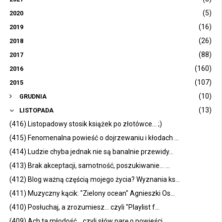
(5)
2020
(16)
2019
(26)
2018
(88)
2017
(160)
2016
(107)
2015
(10)
GRUDNIA
(13)
LISTOPADA
(416) Listopadowy stosik książek po złotówce... ;)
(415) Fenomenalna powieść o dojrzewaniu i kłodach ...
(414) Ludzie chyba jednak nie są banalnie przewidy...
(413) Brak akceptacji, samotność, poszukiwanie... ...
(412) Blog ważną częścią mojego życia? Wyznania ks...
(411) Muzyczny kącik: "Zielony ocean" Agnieszki Os...
(410) Posłuchaj, a zrozumiesz... czyli "Playlist f...
(409) Ach ta młodość... czyli słów parę o powieści...