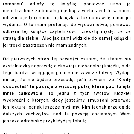
romansu" odłoży tą książkę, ponieważ uzna ją
niepotrzebnie za banalną i jedną z wielu. Jest to w moim
odczuciu jedyny minus tej książki, a tak naprawdę minus jej
wydania. O to mam pretensje do wydawnictwa, ponieważ
odbiera tej książce czytelników... zresztą myślę, że ze
stratą dla siebie. Więc jak sami widzicie do samej książki i
jej treści zastrzeżeń nie mam żadnych.
Od pierwszych stron tej powieści czułam, że stałam się
czytelniczką naprawdę ciekawiej i niebanalnej książki, a do
tego bardzo wciągającej, choć nie zawsze łatwej. Wydaje
mi się, że nie będzie przesadą, jeśli powiem, że "
Kiedy
odszedłeś" to pozycja z wyższej półki, która pochłonęła
mnie całkowicie.
To jedna z tych tworów ludzkiej
wyobraźni o których, kiedy jesteśmy zmuszani przerwać
ich lekturę jednak jeszcze myślimy. Nim jednak przejdę do
dalszych zachwytów nad ta pozycją chciałabym Wam
jeszcze odrobinkę przybliżyć jej fabułę.