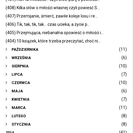
(408) Kilka słów o miłości własnej czyli powieść S...
(407) Przemijanie, śmierć, zawiłe koleje losu i re...
(406) Tik, tak, tik, tak... czas ucieka, a życie p...
(405) Przejmująca, niebanalna opowieść o miłości i...
(404) 10 książek, które trzeba przeczytać, choć ni...
(11)
PAŹDZIERNIKA
(6)
WRZEŚNIA
(10)
SIERPNIA
(7)
LIPCA
(10)
CZERWCA
(6)
MAJA
(7)
KWIETNIA
(11)
MARCA
(8)
LUTEGO
(8)
STYCZNIA
(41)
2014