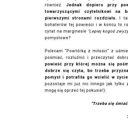
również.
Jednak dopiero przy pow
towarzyszącymi czytelnikowi na 
pierwszymi stronami rozdziału.
I ta
bohaterów tej powieści i w końcu to r
cytat na marginesie
"Lepiej kogoś zwyzy
pomysłowe?
Polecam "Powtórkę z miłości" z uśmie
pośmiać, rozluźnić i przeczytać dobrą
powieść przy której można się pośm
dobrze się czyta, bo trzeba przyzna
pomysł i potrafiła go wcielić w życi
pozostaje mi już nic innego jak tylko
mogę się oprzeć tej pokusie!):
"Trzeba się śmiać.