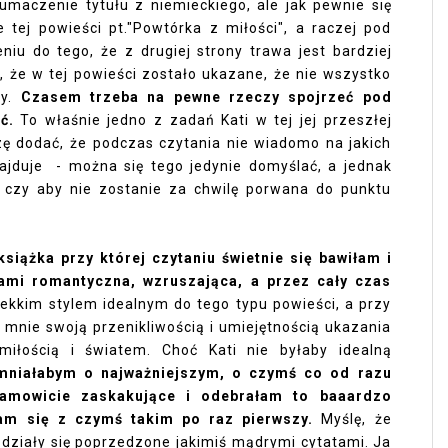
łumaczenie tytułu z niemieckiego, ale jak pewnie się
tej powieści pt."Powtórka z miłości", a raczej pod
u do tego, że z drugiej strony trawa jest bardziej
, że w tej powieści zostało ukazane, że nie wszystko
ny.
Czasem trzeba na pewne rzeczy spojrzeć pod
ć.
To właśnie jedno z zadań Kati w tej jej przeszłej
zę dodać, że podczas czytania nie wiadomo na jakich
najduje - można się tego jedynie domyślać, a jednak
 czy aby nie zostanie za chwilę porwana do punktu
siążka przy której czytaniu świetnie się bawiłam i
mi romantyczna, wzruszająca, a przez cały czas
 lekkim stylem idealnym do tego typu powieści, a przy
 mnie swoją przenikliwością i umiejętnością ukazania
łością i światem. Choć Kati nie byłaby idealną
mniałabym o najważniejszym, o czymś co od razu
samowicie zaskakujące i odebrałam to baaardzo
łam się z czymś takim po raz pierwszy.
Myślę, że
ozdziały się poprzedzone jakimiś mądrymi cytatami. Ja