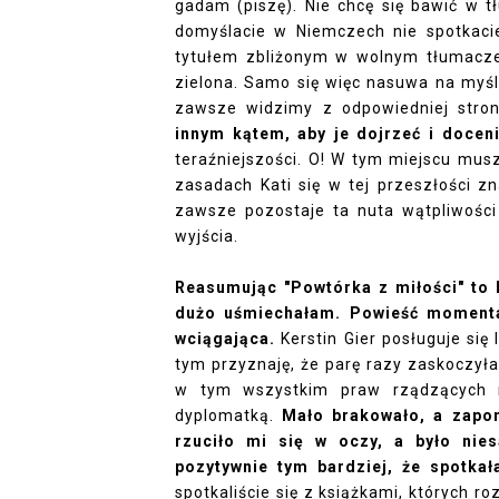
gadam (piszę). Nie chcę się bawić w t
domyślacie w Niemczech nie spotkacie 
tytułem zbliżonym w wolnym tłumaczeni
zielona. Samo się więc nasuwa na myśl
zawsze widzimy z odpowiedniej stro
innym kątem, aby je dojrzeć i doceni
teraźniejszości. O! W tym miejscu mus
zasadach Kati się w tej przeszłości z
zawsze pozostaje ta nuta wątpliwości
wyjścia.
Reasumując "Powtórka z miłości" to k
dużo uśmiechałam. Powieść momenta
wciągająca.
Kerstin Gier posługuje się
tym przyznaję, że parę razy zaskoczyła
w tym wszystkim praw rządzących mi
dyplomatką.
Mało brakowało, a zapo
rzuciło mi się w oczy, a było nie
pozytywnie tym bardziej, że spotka
spotkaliście się z książkami, których r