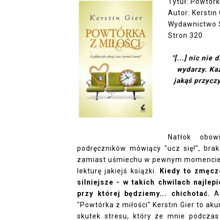
Tytuł:
Powtórk
Autor: Kerstin 
Wydawnictwo 
Stron 320
"[...] nic nie
wydarzy. Ka
jakąś przycz
Natłok obow
podręczników mówiący "ucz się!", brak
zamiast uśmiechu w pewnym momencie po
lekturę jakiejś książki.
Kiedy to zmęcze
silniejsze - w takich chwilach najle
przy której będziemy...
chichotać.
A 
"Powtórka z miłości" Kerstin Gier to aku
skutek stresu, który ze mnie podczas 