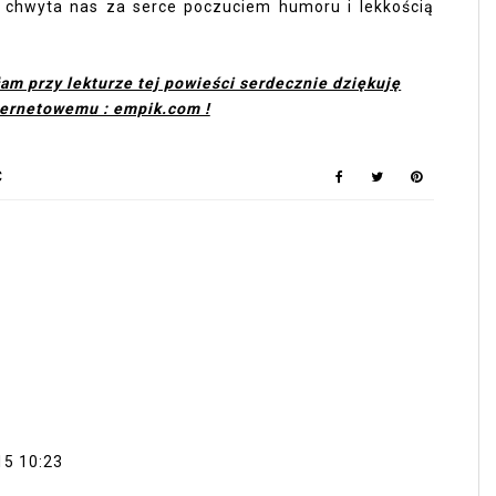
 chwyta nas za serce poczuciem humoru i lekkością
łam przy lekturze tej powieści serdecznie dziękuję
ternetowemu : empik.com !
Ć
15 10:23