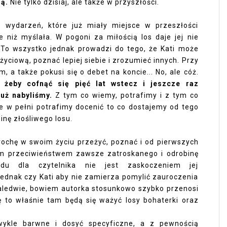
ną.
Nie tylko dzisiaj, ale także w przyszłości.
 wydarzeń, które już miały miejsce w przeszłości
ze niż myślała. W pogoni za miłością los daje jej nie
 To wszystko jednak prowadzi do tego, że Kati może
życiową, poznać lepiej siebie i zrozumieć innych. Przy
, a także pokusi się o debet na koncie... No, ale cóż.
 żeby cofnąć się pięć lat wstecz i jeszcze raz
uż nabyliśmy.
Z tym co wiemy, potrafimy i z tym co
ze w pełni potrafimy docenić to co dostajemy od tego
nę złośliwego losu.
trochę w swoim życiu przeżyć, poznać i od pierwszych
ym przeciwieństwem zawsze zatroskanego i odrobinę
du dla czytelnika nie jest zaskoczeniem jej
dnak czy Kati aby nie zamierza pomylić zauroczenia
zaledwie, bowiem autorka stosunkowo szybko przenosi
dę to właśnie tam będą się ważyć losy bohaterki oraz
zwykle barwne i dosyć specyficzne, a z pewnością