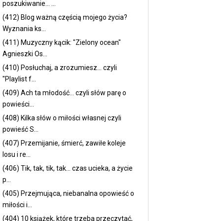
poszukiwanie... ...
(412) Blog ważną częścią mojego życia?
Wyznania ks...
(411) Muzyczny kącik: "Zielony ocean"
Agnieszki Os...
(410) Posłuchaj, a zrozumiesz... czyli
"Playlist f...
(409) Ach ta młodość... czyli słów parę o
powieści...
(408) Kilka słów o miłości własnej czyli
powieść S...
(407) Przemijanie, śmierć, zawiłe koleje
losu i re...
(406) Tik, tak, tik, tak... czas ucieka, a życie
p...
(405) Przejmująca, niebanalna opowieść o
miłości i...
(404) 10 książek, które trzeba przeczytać,