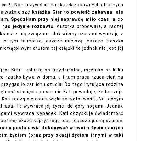
 ciiii!]. No i oczywiście na skutek zabawnych i trafnych
 najważniejsze
książka Gier to powieść zabawna, ale
łam.
Spędziłam przy niej naprawdę miło czas, a co
a nas jedynie rozbawić.
Autorka próbowała, a raczej
ikłania z nią związane. Jak wiemy czasami wynikają z
e o tym humorze jeszcze napiszę jeszcze troszkę
niewątpliwym atutem tej książki to jednak nie jest jej
jest Kati - kobieta po trzydziestce, mężatka od kilku
z co rzadko bywa w domu, a i tam praca rzuca cień na
 przygasiło żar ich uczucia. Do tego irytująca rodzina
jętność stanięcia po stronie Kati powoduje, że ta czuje
 Kati rodzą się coraz większe wątpliwości. Na jednym
hiasa. To wywraca jej życie do góry nogami. Jednak
 nogami wywraca wypadek. Kati odzyskuje świadomość
ę później okaże kapryśnego losu jeszcze jedną szansę.
Women postanawia dokonywać w swoim życiu samych
im życiem (oraz przy okazji życiem innym) w taki