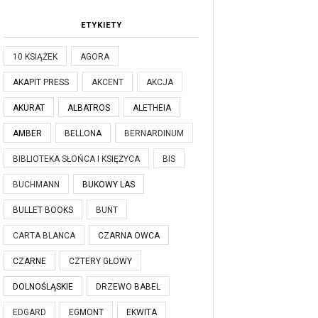
ETYKIETY
10 KSIĄŻEK
AGORA
AKAPIT PRESS
AKCENT
AKCJA
AKURAT
ALBATROS
ALETHEIA
AMBER
BELLONA
BERNARDINUM
BIBLIOTEKA SŁOŃCA I KSIĘŻYCA
BIS
BUCHMANN
BUKOWY LAS
BULLET BOOKS
BUNT
CARTA BLANCA
CZARNA OWCA
CZARNE
CZTERY GŁOWY
DOLNOŚLĄSKIE
DRZEWO BABEL
EDGARD
EGMONT
EKWITA