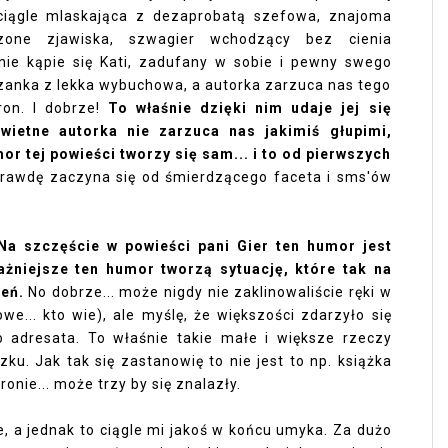
i ciągle mlaskająca z dezaprobatą szefowa, znajoma
zone zjawiska, szwagier wchodzący bez cienia
nie kąpie się Kati, zadufany w sobie i pewny swego
szanka z lekka wybuchowa, a autorka zarzuca nas tego
ron. I dobrze!
To właśnie dzięki nim udaje jej się
ietne autorka nie zarzuca nas jakimiś głupimi,
or tej powieści tworzy się sam... i to od pierwszych
prawdę zaczyna się od śmierdzącego faceta i sms'ów
Na szczęście w powieści pani Gier ten humor jest
ażniejsze ten humor tworzą sytuację, które tak na
ień.
No dobrze... może nigdy nie zaklinowaliście ręki w
e... kto wie), ale myślę, że większości zdarzyło się
 adresata. To właśnie takie małe i większe rzeczy
ku. Jak tak się zastanowię to nie jest to np. książka
nie... może trzy by się znalazły.
, a jednak to ciągle mi jakoś w końcu umyka. Za dużo