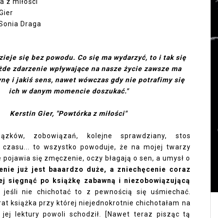
a z miłości
Gier
Sonia Draga
 dzieje się bez powodu. Co się ma wydarzyć, to i tak się
żde zdarzenie wpływające na nasze życie zawsze ma
ynę i jakiś sens, nawet wówczas gdy nie potrafimy się
ich w danym momencie doszukać."
Kerstin Gier, "Powtórka z miłości"
iązków, zobowiązań, kolejne sprawdziany, stos
 czasu... to wszystko powoduje, że na mojej twarzy
jawia się zmęczenie, oczy błagają o sen, a umysł o
nie już jest baaardzo duże, a zniechęcenie coraz
piej sięgnąć po książkę zabawną i niezobowiązującą
jeśli nie chichotać to z pewnością się uśmiechać.
rat książka przy której niejednokrotnie chichotałam na
jej lektury powoli schodził. [Nawet teraz pisząc tą