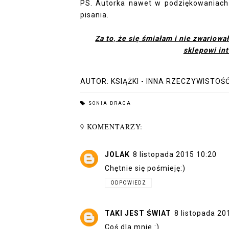
PS. Autorka nawet w podziękowaniach
pisania.
Za to, że się śmiałam i nie zwariowa
sklepowi in
AUTOR:
KSIĄŻKI - INNA RZECZYWISTOŚ
SONIA DRAGA
9 KOMENTARZY:
JOLAK
8 listopada 2015 10:20
Chętnie się pośmieję:)
ODPOWIEDZ
TAKI JEST ŚWIAT
8 listopada 20
Coś dla mnie :)