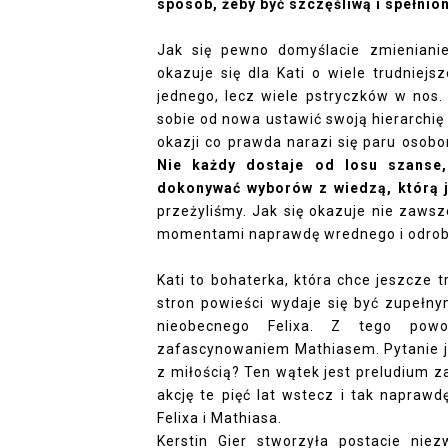
sposób, żeby być szczęśliwą i spełnio
Jak się pewno domyślacie zmienianie
okazuje się dla Kati o wiele trudniejs
jednego, lecz wiele pstryczków w nos.
sobie od nowa ustawić swoją hierarchię 
okazji co prawda narazi się paru osobom
Nie każdy dostaje od losu szanse,
dokonywać wyborów z wiedzą, którą j
przeżyliśmy. Jak się okazuje nie zaws
momentami naprawdę wrednego i odrobi
Kati to bohaterka, która chce jeszcze 
stron powieści wydaje się być zupełn
nieobecnego Felixa. Z tego powo
zafascynowaniem Mathiasem. Pytanie je
z miłością? Ten wątek jest preludium 
akcję te pięć lat wstecz i tak napraw
Felixa i Mathiasa.
Kerstin Gier stworzyła postacie nie