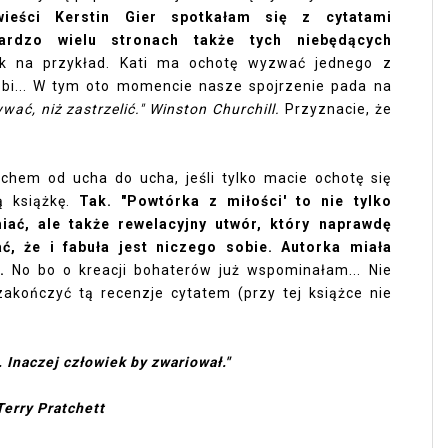
ieści Kerstin Gier spotkałam się z cytatami
bardzo wielu stronach także tych niebędących
k na przykład. Kati ma ochotę wyzwać jednego z
obi... W tym oto momencie nasze spojrzenie pada na
wać, niż zastrzelić." Winston Churchill.
Przyznacie, że
chem od ucha do ucha, jeśli tylko macie ochotę się
 książkę.
Tak. "Powtórka z miłości' to nie tylko
iać, ale także rewelacyjny
utwór, który naprawdę
ć, że i fabuła jest niczego sobie. Autorka miała
e.
No bo o kreacji bohaterów już wspominałam... Nie
 zakończyć tą recenzje cytatem (przy tej książce nie
 Inaczej człowiek by zwariował."
Terry Pratchett