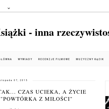
siążki - inna rzeczywisto
GŁÓWNA
WYWIADY
RECENZJE FILMOWE
MUZYCZNY KĄCIK
istopada 07, 2015
 TAK... CZAS UCIEKA, A ŻYCIE
. "POWTÓRKA Z MIŁOŚCI"