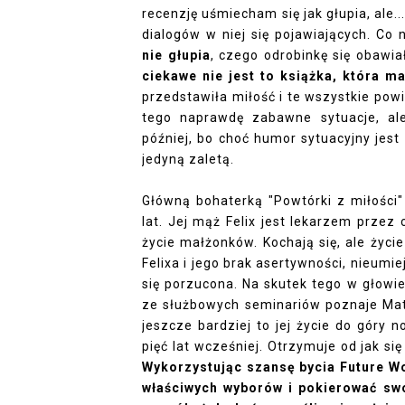
recenzję uśmiecham się jak głupia, ale...
dialogów w niej się pojawiających. Co
nie głupia
, czego odrobinkę się obawia
ciekawe nie jest to książka, która m
przedstawiła miłość i te wszystkie pow
tego naprawdę zabawne sytuacje, al
później, bo choć humor sytuacyjny jest 
jedyną zaletą.
Główną bohaterką "Powtórki z miłości" 
lat. Jej mąż Felix jest lekarzem prze
życie małżonków. Kochają się, ale życie
Felixa i jego brak asertywności, nieumie
się porzucona. Na skutek tego w głowie
ze służbowych seminariów poznaje Mat
jeszcze bardziej to jej życie do góry
pięć lat wcześniej. Otrzymuje od jak si
Wykorzystując szansę bycia Future 
właściwych wyborów i pokierować swo