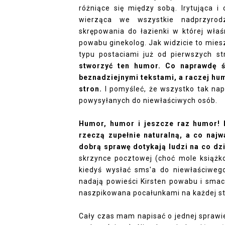
różniące się między sobą. Irytująca 
wierząca we wszystkie nadprzyrod
skrępowania do łazienki w której właś
powabu ginekolog. Jak widzicie to mie
typu postaciami już od pierwszych st
stworzyć ten humor. Co naprawdę św
beznadziejnymi tekstami, a raczej hum
stron.
I pomyśleć, że wszystko tak na
powysyłanych do niewłaściwych osób.
Humor, humor i jeszcze raz humor! 
rzeczą zupełnie naturalną, a co najw
dobrą sprawę dotykają
ludzi
na co dz
skrzynce pocztowej (choć mole książkow
kiedyś wysłać sms'a do niewłaściwego
nadają powieści Kirsten powabu i smacz
naszpikowana pocałunkami na każdej stro
Cały czas mam napisać o jednej sprawie