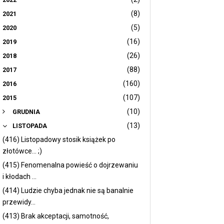
(8)
2021
(5)
2020
(16)
2019
(26)
2018
(88)
2017
(160)
2016
(107)
2015
(10)
GRUDNIA
(13)
LISTOPADA
(416) Listopadowy stosik książek po
złotówce... ;)
(415) Fenomenalna powieść o dojrzewaniu
i kłodach ...
(414) Ludzie chyba jednak nie są banalnie
przewidy...
(413) Brak akceptacji, samotność,