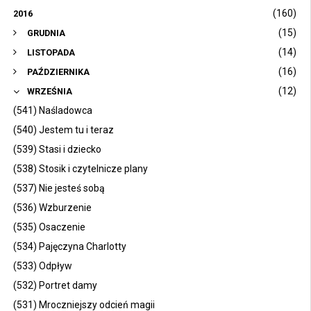
(160)
2016
(15)
GRUDNIA
(14)
LISTOPADA
(16)
PAŹDZIERNIKA
(12)
WRZEŚNIA
(541) Naśladowca
(540) Jestem tu i teraz
(539) Stasi i dziecko
(538) Stosik i czytelnicze plany
(537) Nie jesteś sobą
(536) Wzburzenie
(535) Osaczenie
(534) Pajęczyna Charlotty
(533) Odpływ
(532) Portret damy
(531) Mroczniejszy odcień magii