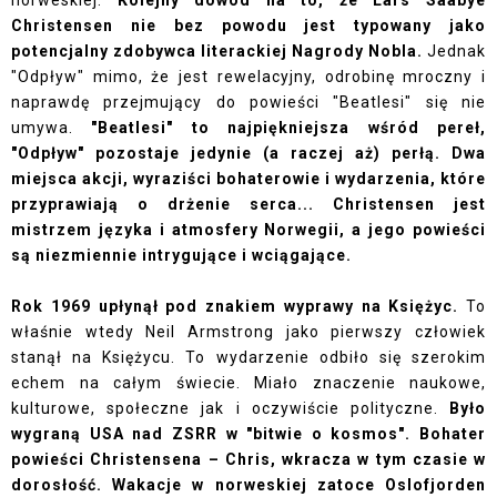
norweskiej.
Kolejny dowód na to, że Lars Saabye
Christensen nie bez powodu jest typowany jako
potencjalny zdobywca literackiej Nagrody Nobla.
Jednak
"Odpływ" mimo, że jest rewelacyjny, odrobinę mroczny i
naprawdę przejmujący do powieści "Beatlesi" się nie
umywa.
"Beatlesi" to najpiękniejsza wśród pereł,
"Odpływ" pozostaje jedynie (a raczej aż) perłą.
Dwa
miejsca akcji, wyraziści bohaterowie i wydarzenia, które
przyprawiają o drżenie serca... Christensen jest
mistrzem języka i atmosfery Norwegii, a jego powieści
są niezmiennie intrygujące i wciągające.
Rok 1969 upłynął pod znakiem wyprawy na Księżyc.
To
właśnie wtedy Neil Armstrong jako pierwszy człowiek
stanął na Księżycu. To wydarzenie odbiło się szerokim
echem na całym świecie. Miało znaczenie naukowe,
kulturowe, społeczne jak i oczywiście polityczne.
Było
wygraną USA nad ZSRR w "bitwie o kosmos". Bohater
powieści Christensena – Chris, wkracza w tym czasie w
dorosłość. Wakacje w norweskiej zatoce Oslofjorden