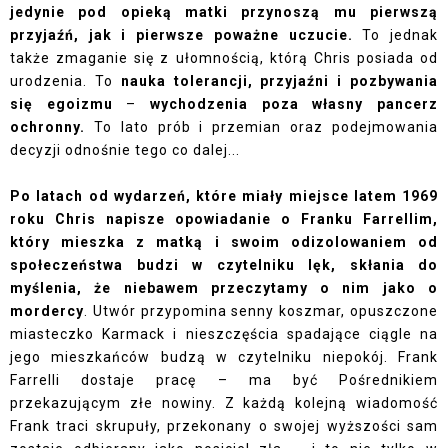
jedynie pod opieką matki przynoszą mu pierwszą
przyjaźń, jak i pierwsze poważne uczucie.
To jednak
także zmaganie się z ułomnością, którą Chris posiada od
urodzenia. To
nauka tolerancji, przyjaźni i pozbywania
się egoizmu
–
wychodzenia poza własny pancerz
ochronny.
To lato prób i przemian oraz podejmowania
decyzji odnośnie tego co dalej...
Po latach od wydarzeń, które miały miejsce latem 1969
roku Chris napisze opowiadanie o Franku Farrellim,
który mieszka z matką i swoim odizolowaniem od
społeczeństwa budzi w czytelniku lęk, skłania do
myślenia, że niebawem przeczytamy o nim jako o
mordercy
. Utwór przypomina senny koszmar, opuszczone
miasteczko Karmack i nieszczęścia spadające ciągle na
jego mieszkańców budzą w czytelniku niepokój. Frank
Farrelli dostaje pracę – ma być Pośrednikiem
przekazującym złe nowiny. Z każdą kolejną wiadomość
Frank traci skrupuły, przekonany o swojej wyższości sam