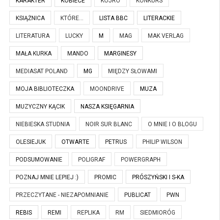
KARAKTER
KOBIECE
KOJRO
KONKURS
KSIĄŻNICA
KTÓRE...
LISTA BBC
LITERACKIE
LITERATURA
LUCKY
M
MAG
MAK VERLAG
MAŁA KURKA
MANDO
MARGINESY
MEDIASAT POLAND
MG
MIĘDZY SŁOWAMI
MOJA BIBLIOTECZKA
MOONDRIVE
MUZA
MUZYCZNY KĄCIK
NASZA KSIĘGARNIA
NIEBIESKA STUDNIA
NOIR SUR BLANC
O MNIE I O BLOGU
OLESIEJUK
OTWARTE
PETRUS
PHILIP WILSON
PODSUMOWANIE
POLIGRAF
POWERGRAPH
POZNAJ MNIE LEPIEJ :)
PROMIC
PRÓSZYŃSKI I S-KA
PRZECZYTANE - NIEZAPOMNIANIE
PUBLICAT
PWN
REBIS
REMI
REPLIKA
RM
SIEDMIORÓG