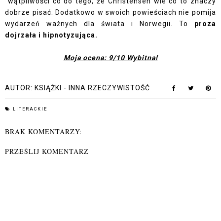
wątpliwości co do tego, że Christensen wie co to znaczy
dobrze pisać. Dodatkowo w swoich powieściach nie pomija
wydarzeń ważnych dla świata i Norwegii. To
proza
dojrzała i hipnotyzująca.
Moja ocena: 9/10 Wybitna!
AUTOR:
KSIĄŻKI - INNA RZECZYWISTOŚĆ
LITERACKIE
BRAK KOMENTARZY:
PRZEŚLIJ KOMENTARZ