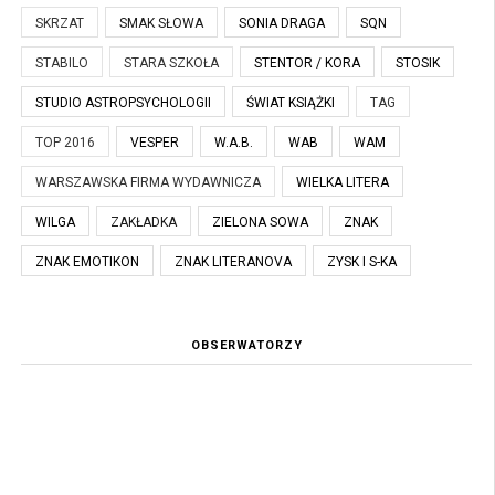
SKRZAT
SMAK SŁOWA
SONIA DRAGA
SQN
STABILO
STARA SZKOŁA
STENTOR / KORA
STOSIK
STUDIO ASTROPSYCHOLOGII
ŚWIAT KSIĄŻKI
TAG
TOP 2016
VESPER
W.A.B.
WAB
WAM
WARSZAWSKA FIRMA WYDAWNICZA
WIELKA LITERA
WILGA
ZAKŁADKA
ZIELONA SOWA
ZNAK
ZNAK EMOTIKON
ZNAK LITERANOVA
ZYSK I S-KA
OBSERWATORZY