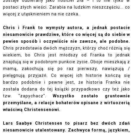
zostaje odbierany jako nosiciel zła – i to nie tylko w
postaci złych wieści. Zarabia na ludzkim nieszczęściu... co
więcej z utęsknieniem na nie czeka.
Chris i Frank to wymysły autora, a jednak postacie
niesamowicie prawdziwe, które co więcej są do siebie w
pewien sposób i oczywiście nie zawsze, ale podobne.
Chris przedstawia dwóch mężczyzn, którzy choć różnią się
wiekiem, bo Chris jest młodszy od Franka to jednak
znajdują się w podobnym punkcie życie. Oboje mieszkają z
mamą, zakochują się po raz pierwszy, nawiązują /
pielęgnują przyjaźń. Co więcej ich historie kończą się
bardzo podobnie i pewne jest, że historia Franka nie
została dodana do tej książki przypadkowo czy też jako
tzw. "zapychacz".
Wszystko zostało gruntownie
przemyślane, a relacje bohaterów opisane z wirtuozerią
właściwą Christensenowi.
Lars Saabye Christensen to pisarz bez dwóch zdań
niesamowicie utalentowany. Zachwyca formą, językiem,