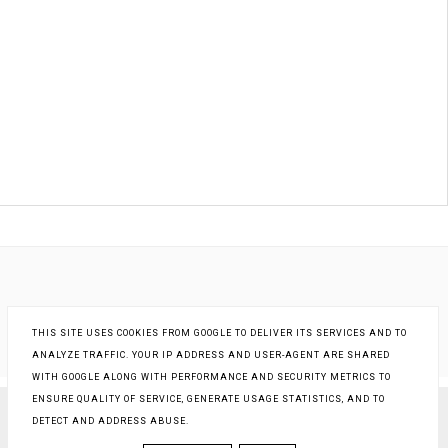
THIS SITE USES COOKIES FROM GOOGLE TO DELIVER ITS SERVICES AND TO
ANALYZE TRAFFIC. YOUR IP ADDRESS AND USER-AGENT ARE SHARED
WITH GOOGLE ALONG WITH PERFORMANCE AND SECURITY METRICS TO
ENSURE QUALITY OF SERVICE, GENERATE USAGE STATISTICS, AND TO
DETECT AND ADDRESS ABUSE.
COPYRIGHT ©
KSIĄŻKI - INNA RZECZYWISTOŚĆ
, BLOGGER
BLOG DESIGN:
KAROGRAFIA.PL