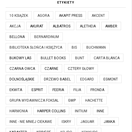
ETYKIETY
10 KSIĄŻEK
AGORA
AKAPIT PRESS
AKCENT
AKCJA
AKURAT
ALBATROS
ALETHEIA
AMBER
BELLONA
BERNARDINUM
BIBLIOTEKA SŁOŃCA I KSIĘŻYCA
BIS
BUCHMANN
BUKOWY LAS
BULLET BOOKS
BUNT
CARTA BLANCA
CZARNA OWCA
CZARNE
CZTERY GŁOWY
DOLNOŚLĄSKIE
DRZEWO BABEL
EDGARD
EGMONT
EKWITA
ESPRIT
FEERIA
FILIA
FRONDA
GRUPA WYDAWNICZA FOKSAL
GWP
HACHETTE
HARMONIA
HARPER COLLINS
INITIUM
INNE
INNE - NIE MNIEJ CIEKAWE
ISKRY
JAGUAR
JANKA