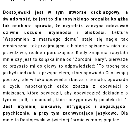
Dostojewski jest w tym utworze drobiazgowy, a
świadomość, że jest to dla rosyjskiego prozaika książka
tak osobista sprawia, że czytelnik zaczyna odczuwać
dziwne uczucie intymności i bliskości.
Lektura
"Wspomnień z martwego domu" staje się nagle tak
empiryczna, tak przejmująca, a historie opisane w nich tak
prawdziwe, realne i poruszające. Kiedy znajoma zapytała
mnie czy jest to książka inna od "Zbrodni i kary", pierwsze
co przyszło mi do głowy to odpowiedzieć: "To trochę tak
jakbyś siedziała z przyjacielem, który opowiada Ci o swojej
podróży, ale w toku opowieści zbacza z tematu, opowiada
o życiu napotkanych osób; zbacza z opowieści o
miejscach, które odwiedził, aby opowiedzieć dokładnie o
tym co jadł, o osobach, które przygotowały posiłek itd...".
Jest intymnie, ciekawie, intrygująco i angażująco
psychicznie, a przy tym zachwycająco językowo.
Dla
mnie to Dostojewski w świetnej formie w małej pigułce.