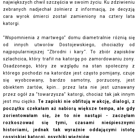
największych chwil szczęścia w swoim życiu. Ku zdziwieniu
zebranych nadjechał żołnierz z informacją, że decyzją
cara wyrok śmierci został zamieniony na cztery lata
katorgi.
"Wspomnienia z martwego" domu diametralnie różnią się
od innych utworów Dostojewskiego, chociażby od
najpopularniejszej "Zbrodni i kary". To zbiór zapisków
szlachcica, który trafił na katorgę po zamordowaniu żony.
Osadzonego, który ze względu na stan społeczny z
którego pochodzi na katordze jest często pomijany, czuje
się wyobcowany, bardzo samotny, porzucony, jest
obiektem żartów, kpin... przez lata nie jest uznawany
przez ogół za "towarzysza" katorgi, chociaż tak jak innym
jest mu ciężko.
Te zapiski nie obfitują w akcję, dialogi, z
początku czekałam aż nabiorą większe tempa, ale gdy
zorientowałam się, że to nie nastąpi - zaczęłam
rozkoszować się tymi, czasami nieśpiesznymi
historiami, jednak tak wyraźnie oddającymi istotę
rosyjskiej katorgi, psychiki więźniów.