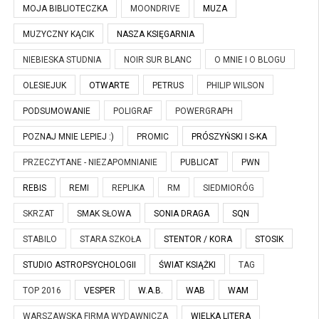
MOJA BIBLIOTECZKA
MOONDRIVE
MUZA
MUZYCZNY KĄCIK
NASZA KSIĘGARNIA
NIEBIESKA STUDNIA
NOIR SUR BLANC
O MNIE I O BLOGU
OLESIEJUK
OTWARTE
PETRUS
PHILIP WILSON
PODSUMOWANIE
POLIGRAF
POWERGRAPH
POZNAJ MNIE LEPIEJ :)
PROMIC
PRÓSZYŃSKI I S-KA
PRZECZYTANE - NIEZAPOMNIANIE
PUBLICAT
PWN
REBIS
REMI
REPLIKA
RM
SIEDMIORÓG
SKRZAT
SMAK SŁOWA
SONIA DRAGA
SQN
STABILO
STARA SZKOŁA
STENTOR / KORA
STOSIK
STUDIO ASTROPSYCHOLOGII
ŚWIAT KSIĄŻKI
TAG
TOP 2016
VESPER
W.A.B.
WAB
WAM
WARSZAWSKA FIRMA WYDAWNICZA
WIELKA LITERA