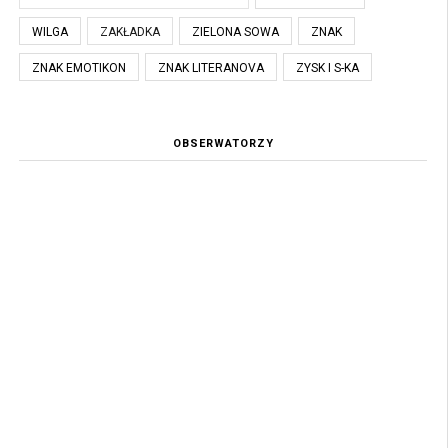
WILGA
ZAKŁADKA
ZIELONA SOWA
ZNAK
ZNAK EMOTIKON
ZNAK LITERANOVA
ZYSK I S-KA
OBSERWATORZY