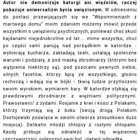
Autor nie demonizuje katorgi ani więźniów, raczej
pokazuje uniwersalizm bycia uwięzionym.
W odniesieniu
do postaci przewijających się we "Wspomnieniach z
martwego domu" moim zdaniem możemy mówić przede
wszystkim o uwięzieniu psychicznych, ponieważ choć skuci
kajdanami niejednokrotnie od lat.... mimo wszystko, choć
po części sami panują nad porządkiem w katordze -
wybierają kucharza, zakładają teatr, ustalają społeczne
warunki i podziały, a pod maską zbrodniarzy (którymi bez
wątpienia niektórzy są), pod pozorami pewnych siebie,
silnych facetów, którzy kpią ze wszystkiego, głośno
rechoczą i wdają się w bójki - tkwią ludzie przytłoczeni
swoim wyrokiem, wymiarem kary. W katordze stykają się
prawdziwymi zbrodniarze z więźniami politycznymi.
Prawosławni/ z żydami. Rosjanie z krwi i kości z Polakami,
którzy trzymają się z boku (swoją drogą Polakom
Dostojewski poświęca w swoim utworze stosunkowo dużo
miejsca). Delikatni młodzi chłopcy z rosłymi chłopami.
Każdy próbuje się odnaleźć w tej więziennej
rzeczywistości, polepszyć swój byt, ułatwić odsiadkę.