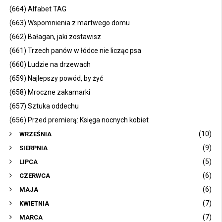
(664) Alfabet TAG
(663) Wspomnienia z martwego domu
(662) Bałagan, jaki zostawisz
(661) Trzech panów w łódce nie licząc psa
(660) Ludzie na drzewach
(659) Najlepszy powód, by żyć
(658) Mroczne zakamarki
(657) Sztuka oddechu
(656) Przed premierą: Księga nocnych kobiet
(10)
WRZEŚNIA
(9)
SIERPNIA
(5)
LIPCA
(6)
CZERWCA
(6)
MAJA
(7)
KWIETNIA
(7)
MARCA