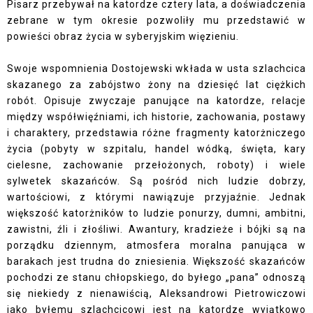
Pisarz przebywał na katordze cztery lata, a doświadczenia
zebrane w tym okresie pozwoliły mu przedstawić w
powieści obraz życia w syberyjskim więzieniu.
Swoje wspomnienia Dostojewski wkłada w usta szlachcica
skazanego za zabójstwo żony na dziesięć lat ciężkich
robót. Opisuje zwyczaje panujące na katordze, relacje
między współwięźniami, ich historie, zachowania, postawy
i charaktery, przedstawia różne fragmenty katorżniczego
życia (pobyty w szpitalu, handel wódką, święta, kary
cielesne, zachowanie przełożonych, roboty) i wiele
sylwetek skazańców. Są pośród nich ludzie dobrzy,
wartościowi, z którymi nawiązuje przyjaźnie. Jednak
większość katorżników to ludzie ponurzy, dumni, ambitni,
zawistni, źli i złośliwi. Awantury, kradzieże i bójki są na
porządku dziennym, atmosfera moralna panująca w
barakach jest trudna do zniesienia. Większość skazańców
pochodzi ze stanu chłopskiego, do byłego „pana” odnoszą
się niekiedy z nienawiścią, Aleksandrowi Pietrowiczowi
jako byłemu szlachcicowi jest na katordze wyjątkowo