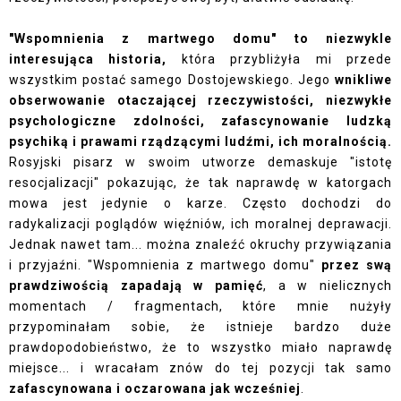
"Wspomnienia z martwego domu" to niezwykle
interesująca historia,
która przybliżyła mi przede
wszystkim postać samego Dostojewskiego. Jego
wnikliwe
obserwowanie otaczającej rzeczywistości, niezwykłe
psychologiczne zdolności, zafascynowanie ludzką
psychiką i prawami rządzącymi ludźmi, ich moralnością.
Rosyjski pisarz w swoim utworze demaskuje "istotę
resocjalizacji" pokazując, że tak naprawdę w katorgach
mowa jest jedynie o karze. Często dochodzi do
radykalizacji poglądów więźniów, ich moralnej deprawacji.
Jednak nawet tam... można znaleźć okruchy przywiązania
i przyjaźni. "Wspomnienia z martwego domu"
przez swą
prawdziwością zapadają w pamięć
, a w nielicznych
momentach / fragmentach, które mnie nużyły
przypominałam sobie, że istnieje bardzo duże
prawdopodobieństwo, że to wszystko miało naprawdę
miejsce... i wracałam znów do tej pozycji tak samo
zafascynowana i oczarowana jak wcześniej
.