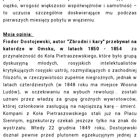
ciężko, wrogość większości współwięźniów i samotność –
to uczucia szczególnie doskwierające mu podczas
pierwszych miesięcy pobytu w więzieniu.
Moja opinia:
Fiodor Dostojewski, autor "Zbrodni i kary" przebywał na
katordze w Omsku, w latach 1850 - 1854
za
przynależność do Koła Pietraszewskiego, które było grupą
dyskusyjną młodych, rosyjskich intelektualistów
krytykujących rosyjski ustrój, rozmyślających o zachodniej
filozofii, w rzeczywistości zupełnie niegroźnych, jednak w
latach czterdziestych (w 1848 roku ma miejsce Wiosna
Ludów), w oczekiwaniu na wybuch rewolucji... zostali
uznani przez władzę za grupę groźnych wywrotowców,
której członkowie zasługują na najcięższą karę - śmierć.
Kompani z Koła Pietraszowskiego stali już na Placu
Siennym, egzekutorzy czekali jeszcze tylko na znak do
wystrzału. Wtedy 22 grudnia 1849 roku, Dostojewski
doznał pewnie przed plutonem egzekucyjnym jednej z