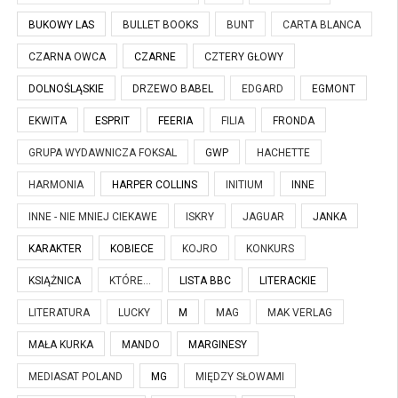
BUKOWY LAS
BULLET BOOKS
BUNT
CARTA BLANCA
CZARNA OWCA
CZARNE
CZTERY GŁOWY
DOLNOŚLĄSKIE
DRZEWO BABEL
EDGARD
EGMONT
EKWITA
ESPRIT
FEERIA
FILIA
FRONDA
GRUPA WYDAWNICZA FOKSAL
GWP
HACHETTE
HARMONIA
HARPER COLLINS
INITIUM
INNE
INNE - NIE MNIEJ CIEKAWE
ISKRY
JAGUAR
JANKA
KARAKTER
KOBIECE
KOJRO
KONKURS
KSIĄŻNICA
KTÓRE...
LISTA BBC
LITERACKIE
LITERATURA
LUCKY
M
MAG
MAK VERLAG
MAŁA KURKA
MANDO
MARGINESY
MEDIASAT POLAND
MG
MIĘDZY SŁOWAMI