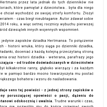
Hertmans przez lata jednak do tych dzienników nie
riach, które pamiętał z dzieciństwa... była dla niego
nie chciał wychodzić ze swojej strefy komfortu. Złożył
teriałem - czas biegł nieubłaganie. Autor zdawał sobie
do 2014 roku, a więc setnej rocznicy wybuchu pierwszej
 wśród dziesiątek innych wojennych wspomnień.
ak jedynie zapisków dziadka Hertmansa. To połączenie
 - historii wnuka, który sięga po dzienniki dziadka,
ładanki, doceniać z każdą kolejną przeczytaną stroną
nia oraz historii dziadka - weterana, parafrazy jego
uszająca - od trudów doświadczanych w dzieciństwie
ył kilkakrotnie ranny, głęboko wierzący i za każdym
odze w pamięci bardzo mocno towarzyszyła mu postać
większego bohatera i wzoru do naśladowania.
ddaje sens tej powieści - z jednej strony zapisków o
ony poruszającej opowieści o pasji, dążeniu do
 stanowi odskocznię i uwalnia.
Trudne warunki i czas,
tora nie pozwoliło mu do końca rozwinąć swoich