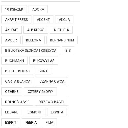
10 KSIĄŻEK
AGORA
AKAPIT PRESS
AKCENT
AKCJA
AKURAT
ALBATROS
ALETHEIA
AMBER
BELLONA
BERNARDINUM
BIBLIOTEKA SŁOŃCA I KSIĘŻYCA
BIS
BUCHMANN
BUKOWY LAS
BULLET BOOKS
BUNT
CARTA BLANCA
CZARNA OWCA
CZARNE
CZTERY GŁOWY
DOLNOŚLĄSKIE
DRZEWO BABEL
EDGARD
EGMONT
EKWITA
ESPRIT
FEERIA
FILIA