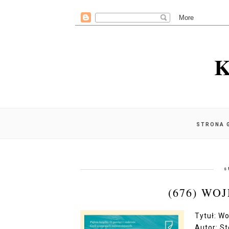
K
STRONA 
s
(676) WO
Tytuł: Wo
Autor: S