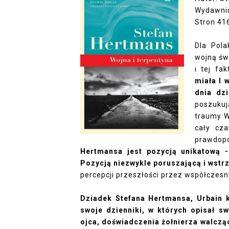
Wydawni
Stron 41
Dla Pola
wojną św
i tej fa
miała I 
dnia dzi
poszukuj
traumy Wi
cały cza
prawdop
Hertmansa jest pozycją unikatową - 
Pozycją niezwykle poruszającą i wstr
percepcji przeszłości przez współczes
Dziadek Stefana Hertmansa, Urbain 
swoje dzienniki, w których opisał sw
ojca, doświadczenia żołnierza walczą