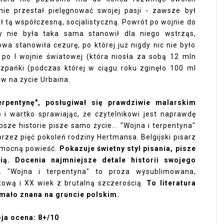
nie przestał pielęgnować swojej pasji - zawsze był
ał tą współczesną, socjalistyczną. Powrót po wojnie do
dy nie była taka sama stanowił dla niego wstrząs,
wa stanowiła cezurę, po której już nigdy nic nie było
po I wojnie światowej (która niosła za sobą 12 mln
zpańki (podczas której w ciągu roku zginęło 100 ml
yw na życie Urbaina.
rpentynę", posługiwał się prawdziwie malarskim
 i wartko sprawiając, że czytelnikowi jest naprawdę
psze historie pisze samo życie... "Wojna i terpentyna"
przez pięć pokoleń rodziny Hertmansa. Belgijski pisarz
e mocną powieść.
Pokazuje świetny styl pisania, pisze
cią. Docenia najmniejsze detale historii swojego
w.
"Wojna i terpentyna" to proza wysublimowana,
tową i XX wiek z brutalną szczerością.
To literatura
 mało znana na gruncie polskim.
ja ocena: 8+/10