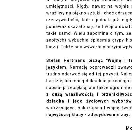
umiejętności. Nigdy, nawet na wojnie 
wrażliwy na piękno sztuki., choć odrzuc
rzeczywistości, która jednak już nig
ponieważ okazało się, że I wojna świato
takie samo. Wielu zapomina o tym, że 
zabitych) wybuchła epidemia grypy his
ludzi). Także ona wywarła olbrzymi wpł
Stefan Hertmans pisząc "Wojnę i te
językiem.
Narrację poprowadził żwawo
trudno oderwać się od tej pozycji. Najle
bardziej lub mniej dokładnie przebiega 
napisał przepiękną, ale także ogromni
z dużą wrażliwością i przenikliwoś
dziadka i jego życiowych wyboró
wstrząsająca, pokazująca I wojnę świa
najwyższej klasy - zdecydowanie zbyt
Mo