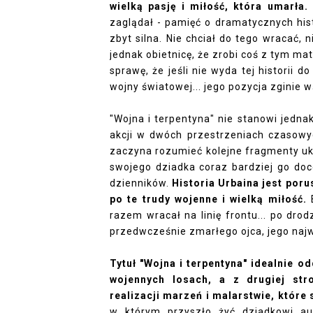
wielką pasję i miłość, która umarła.
zaglądał - pamięć o dramatycznych histo
zbyt silna. Nie chciał do tego wracać, 
jednak obietnicę, że zrobi coś z tym ma
sprawę, że jeśli nie wyda tej historii 
wojny światowej... jego pozycja zginie
"Wojna i terpentyna" nie stanowi jedn
akcji w dwóch przestrzeniach czasowych
zaczyna rozumieć kolejne fragmenty uk
swojego dziadka coraz bardziej go doce
dzienników.
Historia Urbaina jest por
po te trudy wojenne i wielką miłość.
B
razem wracał na linię frontu... po dr
przedwcześnie zmarłego ojca, jego naj
Tytuł "Wojna i terpentyna" idealnie o
wojennych losach, a z drugiej str
realizacji marzeń i malarstwie, które
w którym przyszło żyć dziadkowi au