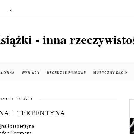
siążki - inna rzeczywisto
GŁÓWNA
WYWIADY
RECENZJE FILMOWE
MUZYCZNY KĄCIK
tycznia 18, 2018
JNA I TERPENTYNA
jna i terpentyna
tefan Hertmans