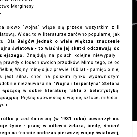
ctwo Marginesy
6
ka słowo "wojna" wiąże się przede wszystkim z II
iatową. Widać to w literaturze zarówno popularnej jak
ktu.
Dla Belgów jednak o wiele większa znaczenie
wojna światowa - to właśnie jej skutki odczuwają do
siejszego.
Znajdują na polach kolejne niewypały i
ą prawdy o losach swoich przodków.
Mimo tego, że od
elkiej Wojny minęło już prawie 100 lat - pamięć o niej
s jest silna, choć na polskim rynku wydawniczym
odobnie niezauważalna.
"Wojna i terpentyna" Stefana
łączącą w sobie literaturę faktu z beletrystyką.
ząsającą.
Piękną opowieścią o wojnie, sztuce, miłości i
nych.
krótko przed śmiercią (w 1981 roku) powierzył mu
oje życie - pracę w odlewni żelaza, biedę, śmierć
cego na froncie podczas pierwszej wojny światowej,