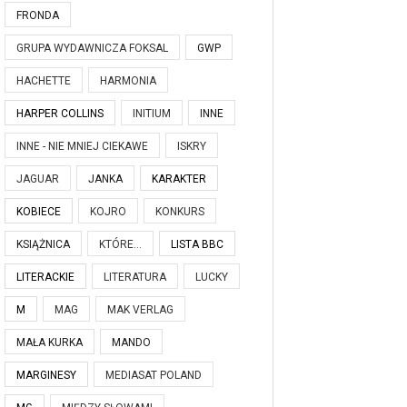
FRONDA
GRUPA WYDAWNICZA FOKSAL
GWP
HACHETTE
HARMONIA
HARPER COLLINS
INITIUM
INNE
INNE - NIE MNIEJ CIEKAWE
ISKRY
JAGUAR
JANKA
KARAKTER
KOBIECE
KOJRO
KONKURS
KSIĄŻNICA
KTÓRE...
LISTA BBC
LITERACKIE
LITERATURA
LUCKY
M
MAG
MAK VERLAG
MAŁA KURKA
MANDO
MARGINESY
MEDIASAT POLAND