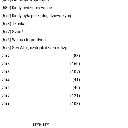
(680) Kiedy będziemy wolne
(679) Kiedy była porządną dziewczyną
(678) Tkanka
(677) Szadź
(676) Wojna i terpentyna
(675) Sen Alicji, czyli jak działa mózg
(88)
2017
(160)
2016
(107)
2015
(41)
2014
(49)
2013
(121)
2012
(108)
2011
ETYKIETY