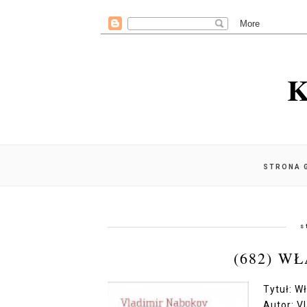
K
STRONA 
s
(682) W
Tytuł: 
Autor: V