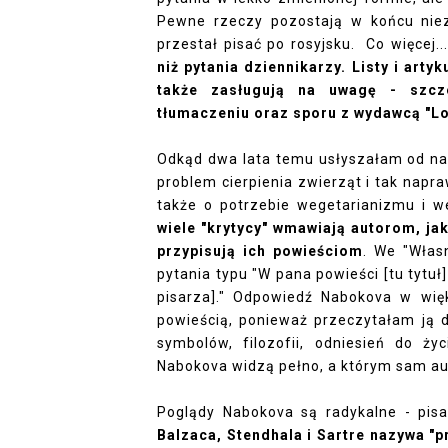
Pewne rzeczy pozostają w końcu niez
przestał pisać po rosyjsku. Co więcej..
niż pytania dziennikarzy. Listy i arty
także zasługują na uwagę - szcz
tłumaczeniu oraz sporu z wydawcą "Lo
Odkąd dwa lata temu usłyszałam od nau
problem cierpienia zwierząt i tak napraw
także o potrzebie wegetarianizmu i w
wiele "krytycy" wmawiają autorom, jak
przypisują ich powieściom
. We "Włas
pytania typu "W pana powieści [tu tytuł]
pisarza]." Odpowiedź Nabokova w wię
powieścią, ponieważ przeczytałam ją d
symbolów, filozofii, odniesień do ży
Nabokova widzą pełno, a którym sam a
Poglądy Nabokova są radykalne - pisar
Balzaca, Stendhala i Sartre nazywa "