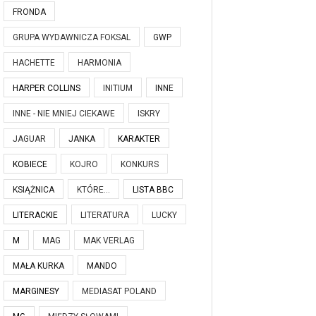
FRONDA
GRUPA WYDAWNICZA FOKSAL
GWP
HACHETTE
HARMONIA
HARPER COLLINS
INITIUM
INNE
INNE - NIE MNIEJ CIEKAWE
ISKRY
JAGUAR
JANKA
KARAKTER
KOBIECE
KOJRO
KONKURS
KSIĄŻNICA
KTÓRE...
LISTA BBC
LITERACKIE
LITERATURA
LUCKY
M
MAG
MAK VERLAG
MAŁA KURKA
MANDO
MARGINESY
MEDIASAT POLAND