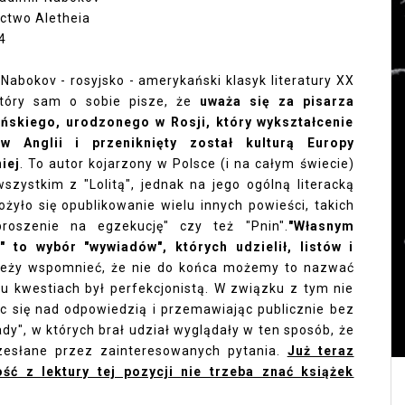
ctwo Aletheia
4
 Nabokov - rosyjsko - amerykański klasyk literatury XX
który sam o sobie pisze, że
uważa się za pisarza
ńskiego, urodzonego w Rosji, który wykształcenie
w Anglii i przeniknięty został kulturą Europy
iej
. To autor kojarzony w Polsce (i na całym świecie)
szystkim z "Lolitą", jednak na jego ogólną literacką
ożyło się opublikowanie wielu innych powieści, takich
proszenie na egzekucję" czy też "Pnin".
"Własnym
" to wybór "wywiadów", których udzielił, listów i
leży wspomnieć, że nie do końca możemy to nazwać
 kwestiach był perfekcjonistą. W związku z tym nie
jąc się nad odpowiedzią i przemawiając publicznie bez
y", w których brał udział wyglądały w ten sposób, że
zesłane przez zainteresowanych pytania.
Już teraz
ść z lektury tej pozycji nie trzeba znać książek