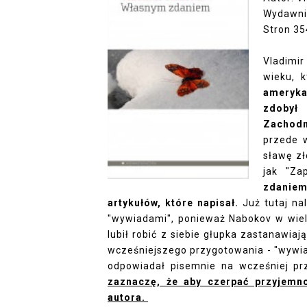
Wydawni
Stron 35
Vladimir
wieku, 
ameryka
zdobył 
Zachodn
przede w
sławę zł
jak "Za
zdaniem
artykułów, które napisał.
Już tutaj na
"wywiadami", ponieważ Nabokov w wielu
lubił robić z siebie głupka zastanawia
wcześniejszego przygotowania - "wywiad
odpowiadał pisemnie na wcześniej pr
zaznaczę, że aby czerpać przyjemno
autora.