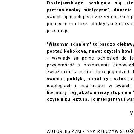
Dostojewskiego posługuje się sf
pretensjonalny mistycyzm", docenia 
swoich opiniach jest szczery i bezkom
podejście ma także do krytyki kierowa
przejmuje.
"Własnym zdaniem" to bardzo ciekawy 
postać Nabokova, nawet czytelnikowi
- wywiady są pełne odniesień do j
przyjemność z poznawania odpowiedz
związanymi z interpretacją jego dzieł.
świecie, polityki, literatury i sztuki, 
ideologiach i inspiracjach w swoic
literatury. J
ej jakość mierzy stopniem 
czytelniku lektura.
To inteligentna i wa
M
AUTOR:
KSIĄŻKI - INNA RZECZYWISTOŚ