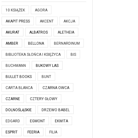
10 KSIĄŻEK
AGORA
AKAPIT PRESS
AKCENT
AKCJA
AKURAT
ALBATROS
ALETHEIA
AMBER
BELLONA
BERNARDINUM
BIBLIOTEKA SŁOŃCA I KSIĘŻYCA
BIS
BUCHMANN
BUKOWY LAS
BULLET BOOKS
BUNT
CARTA BLANCA
CZARNA OWCA
CZARNE
CZTERY GŁOWY
DOLNOŚLĄSKIE
DRZEWO BABEL
EDGARD
EGMONT
EKWITA
ESPRIT
FEERIA
FILIA