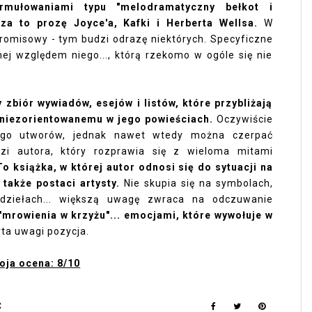
ormułowaniami typu "melodramatyczny bełkot i
za to prozę Joyce'a, Kafki i Herberta Wellsa.
W
promisowy - tym budzi odrazę niektórych. Specyficzne
nej względem niego..., którą rzekomo w ogóle się nie
zbiór wywiadów, esejów i listów, które przybliżają
 niezorientowanemu w jego powieściach.
Oczywiście
ego utworów, jednak nawet wtedy można czerpać
i autora, który rozprawia się z wieloma mitami
To książka, w której autor odnosi się do sytuacji na
a także postaci artysty.
Nie skupia się na symbolach,
h dziełach... większą uwagę zwraca na odczuwanie
"mrowienia w krzyżu"... emocjami, które wywołuje w
rta uwagi pozycja.
oja ocena: 8/10
Ć