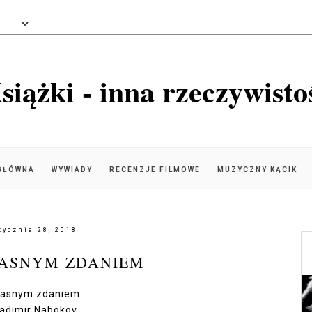
siążki - inna rzeczywisto
GŁÓWNA
WYWIADY
RECENZJE FILMOWE
MUZYCZNY KĄCIK
tycznia 28, 2018
ŁASNYM ZDANIEM
Własnym zdaniem
ladimir Nabokov