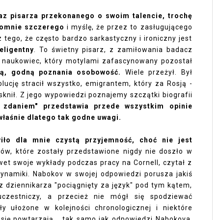
az pisarza przekonanego o swoim talencie, trochę
romnie szczerego
i myślę, że przez to zasługującego
 tego, że często bardzo sarkastyczny i ironiczny jest
teligentny
. To świetny pisarz, z zamiłowania badacz
kły naukowiec, który motylami zafascynowany pozostał
ącą, godną poznania osobowość.
Wiele przeżył. Był
olucję stracił wszystko, emigrantem, który za Rosją -
sknił. Z jego wypowiedzi poznajemy szczątki biografii
 zdaniem" przedstawia przede wszystkim opinie
właśnie dlatego tak godne uwagi.
iło dla mnie czystą przyjemność, choć nie jest
ów, które zostały przedstawione nigdy nie doszło w
t swoje wykłady podczas pracy na Cornell, czytał z
y dynamiki. Nabokov w swojej odpowiedzi porusza jakiś
ez dziennikarza "pociągnięty za język" pod tym kątem,
uczestniczy, a przecież nie mógł się spodziewać
y ułożone w kolejności chronologicznej i niektóre
 się powtarzają... tak samo jak odpowiedzi Nabokova.