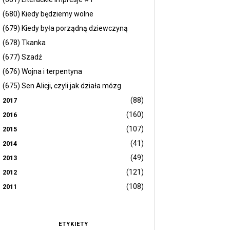
(680) Kiedy będziemy wolne
(679) Kiedy była porządną dziewczyną
(678) Tkanka
(677) Szadź
(676) Wojna i terpentyna
(675) Sen Alicji, czyli jak działa mózg
(88)
2017
(160)
2016
(107)
2015
(41)
2014
(49)
2013
(121)
2012
(108)
2011
ETYKIETY