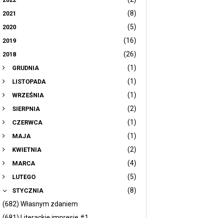
(8)
2021
(5)
2020
(16)
2019
(26)
2018
(1)
GRUDNIA
(1)
LISTOPADA
(1)
WRZEŚNIA
(2)
SIERPNIA
(1)
CZERWCA
(1)
MAJA
(2)
KWIETNIA
(4)
MARCA
(5)
LUTEGO
(8)
STYCZNIA
(682) Własnym zdaniem
(681) Literackie impresje #1