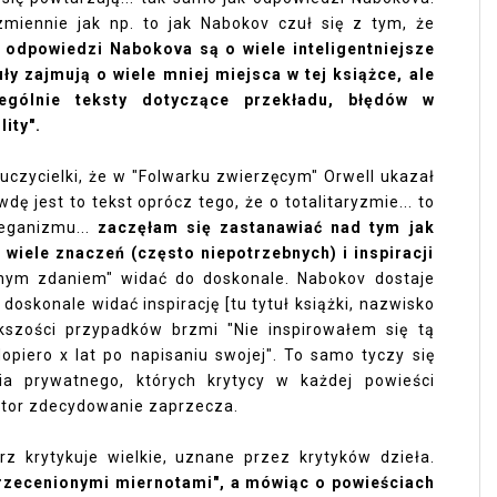
miennie jak np. to jak Nabokov czuł się z tym, że
.
odpowiedzi Nabokova są o wiele inteligentniejsze
kuły zajmują o wiele mniej miejsca w tej książce, ale
ególnie teksty dotyczące przekładu, błędów w
lity".
czycielki, że w "Folwarku zwierzęcym" Orwell ukazał
dę jest to tekst oprócz tego, że o totalitaryzmie... to
eganizmu...
zaczęłam się zastanawiać nad tym jak
 wiele znaczeń (często niepotrzebnych) i inspiracji
nym zdaniem" widać do doskonale. Nabokov dostaje
 doskonale widać inspirację [tu tytuł książki, nazwisko
kszości przypadków brzmi "Nie inspirowałem się tą
opiero x lat po napisaniu swojej". To samo tyczy się
cia prywatnego, których krytycy w każdej powieści
utor zdecydowanie zaprzecza.
z krytykuje wielkie, uznane przez krytyków dzieła.
przecenionymi miernotami", a mówiąc o powieściach