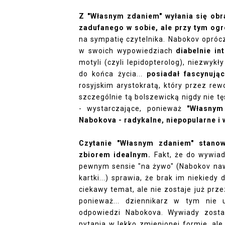
Z "Własnym zdaniem" wyłania się obr
zadufanego w sobie, ale przy tym og
na sympatię czytelnika. Nabokov oprócz
w swoich wypowiedziach
diabelnie in
motyli (czyli lepidopterolog), niezwy
do końca życia...
posiadał fascynuj
rosyjskim arystokratą, który przez rew
szczególnie tą bolszewicką nigdy nie tę
- wystarczające, ponieważ
"Własnym
Nabokova - radykalne, niepopularne i 
Czytanie "Własnym zdaniem" stanow
zbiorem idealnym.
Fakt, że do wywiad
pewnym sensie "na żywo" (Nabokov nawe
kartki...) sprawia, że brak im niekied
ciekawy temat, ale nie zostaje już prz
ponieważ... dziennikarz w tym nie 
odpowiedzi Nabokova. Wywiady został
pytania w lekko zmienionej formie, ale