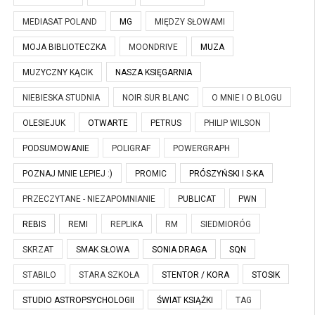
MEDIASAT POLAND
MG
MIĘDZY SŁOWAMI
MOJA BIBLIOTECZKA
MOONDRIVE
MUZA
MUZYCZNY KĄCIK
NASZA KSIĘGARNIA
NIEBIESKA STUDNIA
NOIR SUR BLANC
O MNIE I O BLOGU
OLESIEJUK
OTWARTE
PETRUS
PHILIP WILSON
PODSUMOWANIE
POLIGRAF
POWERGRAPH
POZNAJ MNIE LEPIEJ :)
PROMIC
PRÓSZYŃSKI I S-KA
PRZECZYTANE - NIEZAPOMNIANIE
PUBLICAT
PWN
REBIS
REMI
REPLIKA
RM
SIEDMIORÓG
SKRZAT
SMAK SŁOWA
SONIA DRAGA
SQN
STABILO
STARA SZKOŁA
STENTOR / KORA
STOSIK
STUDIO ASTROPSYCHOLOGII
ŚWIAT KSIĄŻKI
TAG