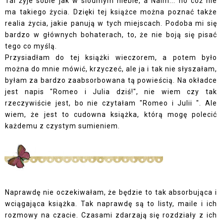
Tal żyje sobie jak w siódmym niebie, a Naim... no cóż nie
ma takiego życia. Dzięki tej książce można poznać także
realia życia, jakie panują w tych miejscach. Podoba mi się
bardzo w głównych bohaterach, to, że nie boją się pisać
tego co myślą.
Przysiadłam do tej książki wieczorem, a potem było
można do mnie mówić, krzyczeć, ale ja i tak nie słyszałam,
byłam za bardzo zaabsorbowana tą powieścią. Na okładce
jest napis "Romeo i Julia dziś!", nie wiem czy tak
rzeczywiście jest, bo nie czytałam "Romeo i Julii ". Ale
wiem, że jest to cudowna książka, którą mogę polecić
każdemu z czystym sumieniem.
Naprawdę nie oczekiwałam, że będzie to tak absorbująca i
wciągająca książka. Tak naprawdę są to listy, maile i ich
rozmowy na czacie. Czasami zdarzają się rozdziały z ich