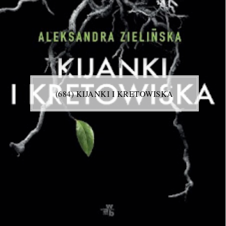
(684) KIJANKI I KRETOWISKA