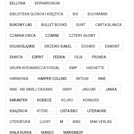
BELLONA
BERNARDINUM
BIBLIOTEKA SŁOŃCA I KSIĘŻYCA
BIS
BUCHMANN
BUKOWY LAS
BULLET BOOKS
BUNT
CARTA BLANCA
CZARNA OWCA
CZARNE
CZTERY GŁOWY
DOLNOŚLĄSKIE
DRZEWO BABEL
EDGARD
EGMONT
EKWITA
ESPRIT
FEERIA
FILIA
FRONDA
GRUPA WYDAWNICZA FOKSAL
GWP
HACHETTE
HARMONIA
HARPER COLLINS
INITIUM
INNE
INNE - NIE MNIEJ CIEKAWE
ISKRY
JAGUAR
JANKA
KARAKTER
KOBIECE
KOJRO
KONKURS
KSIĄŻNICA
KTÓRE...
LISTA BBC
LITERACKIE
LITERATURA
LUCKY
M
MAG
MAK VERLAG
MAŁA KURKA
MANDO
MARGINESY