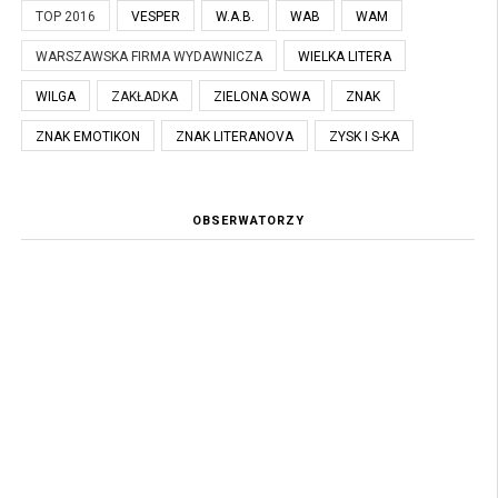
TOP 2016
VESPER
W.A.B.
WAB
WAM
WARSZAWSKA FIRMA WYDAWNICZA
WIELKA LITERA
WILGA
ZAKŁADKA
ZIELONA SOWA
ZNAK
ZNAK EMOTIKON
ZNAK LITERANOVA
ZYSK I S-KA
OBSERWATORZY