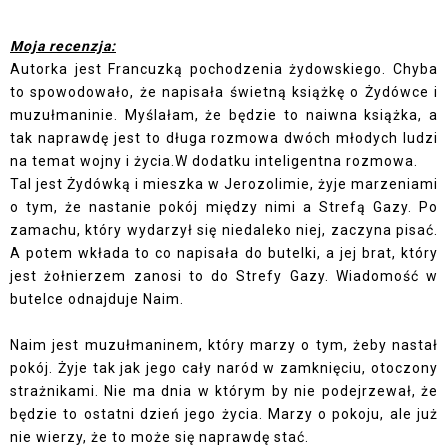
Moja recenzja:
Autorka jest Francuzką pochodzenia żydowskiego. Chyba
to spowodowało, że napisała świetną książkę o Żydówce i
muzułmaninie. Myślałam, że będzie to naiwna książka, a
tak naprawdę jest to długa rozmowa dwóch młodych ludzi
na temat wojny i życia.W dodatku inteligentna rozmowa.
Tal jest Żydówką i mieszka w Jerozolimie, żyje marzeniami
o tym, że nastanie pokój między nimi a Strefą Gazy. Po
zamachu, który wydarzył się niedaleko niej, zaczyna pisać.
A potem wkłada to co napisała do butelki, a jej brat, który
jest żołnierzem zanosi to do Strefy Gazy. Wiadomość w
butelce odnajduje Naim.
Naim jest muzułmaninem, który marzy o tym, żeby nastał
pokój. Żyje tak jak jego cały naród w zamknięciu, otoczony
strażnikami. Nie ma dnia w którym by nie podejrzewał, że
będzie to ostatni dzień jego życia. Marzy o pokoju, ale już
nie wierzy, że to może się naprawdę stać.