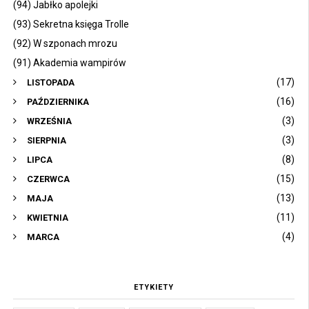
(94) Jabłko apolejki
(93) Sekretna księga Trolle
(92) W szponach mrozu
(91) Akademia wampirów
(17)
LISTOPADA
(16)
PAŹDZIERNIKA
(3)
WRZEŚNIA
(3)
SIERPNIA
(8)
LIPCA
(15)
CZERWCA
(13)
MAJA
(11)
KWIETNIA
(4)
MARCA
ETYKIETY