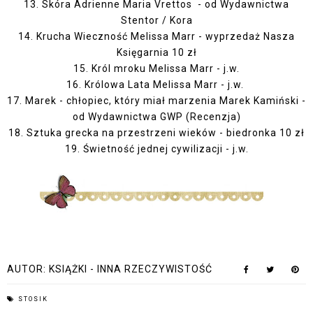
13. Skóra Adrienne Maria Vrettos - od Wydawnictwa
Stentor / Kora
14. Krucha Wieczność Melissa Marr - wyprzedaż Nasza
Księgarnia 10 zł
15. Król mroku Melissa Marr - j.w.
16. Królowa Lata Melissa Marr - j.w.
17. Marek - chłopiec, który miał marzenia Marek Kamiński -
od Wydawnictwa GWP (
Recenzja
)
18. Sztuka grecka na przestrzeni wieków - biedronka 10 zł
19. Świetność jednej cywilizacji - j.w.
AUTOR:
KSIĄŻKI - INNA RZECZYWISTOŚĆ
STOSIK