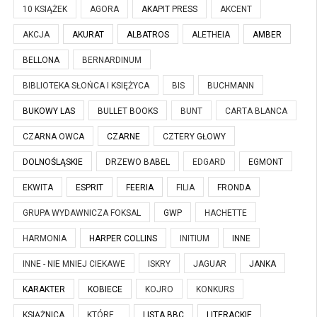
10 KSIĄŻEK
AGORA
AKAPIT PRESS
AKCENT
AKCJA
AKURAT
ALBATROS
ALETHEIA
AMBER
BELLONA
BERNARDINUM
BIBLIOTEKA SŁOŃCA I KSIĘŻYCA
BIS
BUCHMANN
BUKOWY LAS
BULLET BOOKS
BUNT
CARTA BLANCA
CZARNA OWCA
CZARNE
CZTERY GŁOWY
DOLNOŚLĄSKIE
DRZEWO BABEL
EDGARD
EGMONT
EKWITA
ESPRIT
FEERIA
FILIA
FRONDA
GRUPA WYDAWNICZA FOKSAL
GWP
HACHETTE
HARMONIA
HARPER COLLINS
INITIUM
INNE
INNE - NIE MNIEJ CIEKAWE
ISKRY
JAGUAR
JANKA
KARAKTER
KOBIECE
KOJRO
KONKURS
KSIĄŻNICA
KTÓRE...
LISTA BBC
LITERACKIE