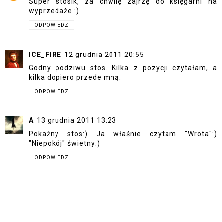
Super stosik, za chwilę zajrzę do księgarni na
wyprzedaże :)
ODPOWIEDZ
ICE_FIRE
12 grudnia 2011 20:55
Godny podziwu stos. Kilka z pozycji czytałam, a
kilka dopiero przede mną.
ODPOWIEDZ
A
13 grudnia 2011 13:23
Pokaźny stos:) Ja właśnie czytam "Wrota":)
"Niepokój" świetny:)
ODPOWIEDZ