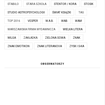
STABILO
STARA SZKOŁA
STENTOR / KORA
STOSIK
STUDIO ASTROPSYCHOLOGII
ŚWIAT KSIĄŻKI
TAG
TOP 2016
VESPER
W.A.B.
WAB
WAM
WARSZAWSKA FIRMA WYDAWNICZA
WIELKA LITERA
WILGA
ZAKŁADKA
ZIELONA SOWA
ZNAK
ZNAK EMOTIKON
ZNAK LITERANOVA
ZYSK I S-KA
OBSERWATORZY