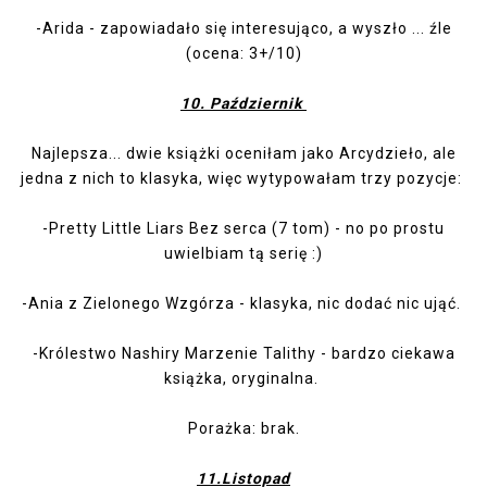
-
Arida
- zapowiadało się interesująco, a wyszło ... źle
(ocena: 3+/10)
10. Październik
Najlepsza... dwie książki oceniłam jako Arcydzieło, ale
jedna z nich to klasyka, więc wytypowałam trzy pozycje:
-
Pretty Little Liars Bez serca (7 tom)
- no po prostu
uwielbiam tą serię :)
-
Ania z Zielonego Wzgórza
- klasyka, nic dodać nic ująć.
-
Królestwo Nashiry Marzenie Talithy
- bardzo ciekawa
książka, oryginalna.
Porażka: brak.
11.Listopad