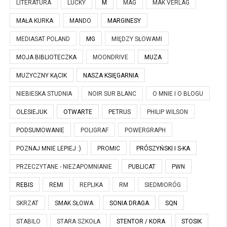
LITERATURA
LUCKY
M
MAG
MAK VERLAG
MAŁA KURKA
MANDO
MARGINESY
MEDIASAT POLAND
MG
MIĘDZY SŁOWAMI
MOJA BIBLIOTECZKA
MOONDRIVE
MUZA
MUZYCZNY KĄCIK
NASZA KSIĘGARNIA
NIEBIESKA STUDNIA
NOIR SUR BLANC
O MNIE I O BLOGU
OLESIEJUK
OTWARTE
PETRUS
PHILIP WILSON
PODSUMOWANIE
POLIGRAF
POWERGRAPH
POZNAJ MNIE LEPIEJ :)
PROMIC
PRÓSZYŃSKI I S-KA
PRZECZYTANE - NIEZAPOMNIANIE
PUBLICAT
PWN
REBIS
REMI
REPLIKA
RM
SIEDMIORÓG
SKRZAT
SMAK SŁOWA
SONIA DRAGA
SQN
STABILO
STARA SZKOŁA
STENTOR / KORA
STOSIK