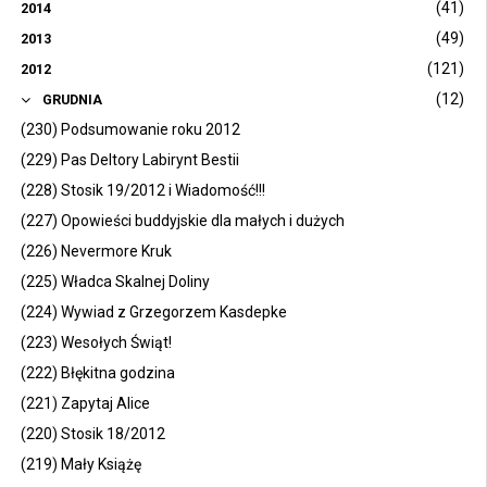
(41)
2014
(49)
2013
(121)
2012
(12)
GRUDNIA
(230) Podsumowanie roku 2012
(229) Pas Deltory Labirynt Bestii
(228) Stosik 19/2012 i Wiadomość!!!
(227) Opowieści buddyjskie dla małych i dużych
(226) Nevermore Kruk
(225) Władca Skalnej Doliny
(224) Wywiad z Grzegorzem Kasdepke
(223) Wesołych Świąt!
(222) Błękitna godzina
(221) Zapytaj Alice
(220) Stosik 18/2012
(219) Mały Książę