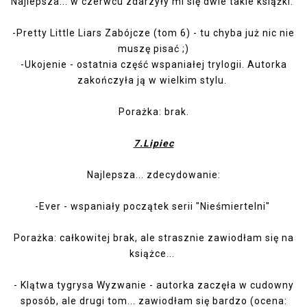
Najlepsza... w czerwcu zdarzyły mi się dwie takie książki:
-
Pretty Little Liars Zabójcze (tom 6)
- tu chyba już nic nie
muszę pisać ;)
-
Ukojenie
- ostatnia część wspaniałej trylogii. Autorka
zakończyła ją w wielkim stylu.
Porażka: brak.
7.Lipiec
Najlepsza... zdecydowanie:
-
Ever
- wspaniały początek serii "Nieśmiertelni"
Porażka: całkowitej brak, ale strasznie zawiodłam się na
książce...
-
Klątwa tygrysa Wyzwanie
- autorka zaczęła w cudowny
sposób, ale drugi tom... zawiodłam się bardzo (ocena: