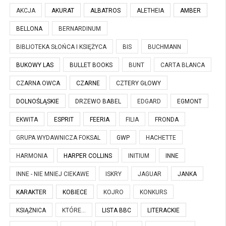
AKCJA
AKURAT
ALBATROS
ALETHEIA
AMBER
BELLONA
BERNARDINUM
BIBLIOTEKA SŁOŃCA I KSIĘŻYCA
BIS
BUCHMANN
BUKOWY LAS
BULLET BOOKS
BUNT
CARTA BLANCA
CZARNA OWCA
CZARNE
CZTERY GŁOWY
DOLNOŚLĄSKIE
DRZEWO BABEL
EDGARD
EGMONT
EKWITA
ESPRIT
FEERIA
FILIA
FRONDA
GRUPA WYDAWNICZA FOKSAL
GWP
HACHETTE
HARMONIA
HARPER COLLINS
INITIUM
INNE
INNE - NIE MNIEJ CIEKAWE
ISKRY
JAGUAR
JANKA
KARAKTER
KOBIECE
KOJRO
KONKURS
KSIĄŻNICA
KTÓRE...
LISTA BBC
LITERACKIE