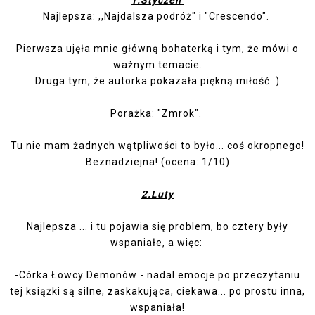
1.Styczeń
Najlepsza: ,,
Najdalsza podróż
" i
"Crescendo"
.
Pierwsza ujęła mnie główną bohaterką i tym, że mówi o
ważnym temacie.
Druga tym, że autorka pokazała piękną miłość :)
Porażka: "
Zmrok
".
Tu nie mam żadnych wątpliwości to było... coś okropnego!
Beznadziejna! (ocena: 1/10)
2.Luty
Najlepsza ... i tu pojawia się problem, bo cztery były
wspaniałe, a więc:
-
Córka Łowcy Demonów
- nadal emocje po przeczytaniu
tej książki są silne, zaskakująca, ciekawa... po prostu inna,
wspaniała!