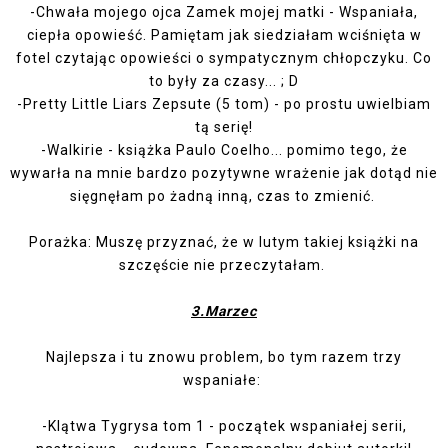
-
Chwała mojego ojca Zamek mojej matki
- Wspaniała,
ciepła opowieść. Pamiętam jak siedziałam wciśnięta w
fotel czytając opowieści o sympatycznym chłopczyku. Co
to były za czasy... ; D
-
Pretty Little Liars Zepsute (5 tom)
- po prostu uwielbiam
tą serię!
-
Walkirie
- książka Paulo Coelho... pomimo tego, że
wywarła na mnie bardzo pozytywne wrażenie jak dotąd nie
sięgnęłam po żadną inną, czas to zmienić.
Porażka: Muszę przyznać, że w lutym takiej książki na
szczęście nie przeczytałam.
3.Marzec
Najlepsza i tu znowu problem, bo tym razem trzy
wspaniałe:
-
Klątwa Tygrysa tom 1
- początek wspaniałej serii,