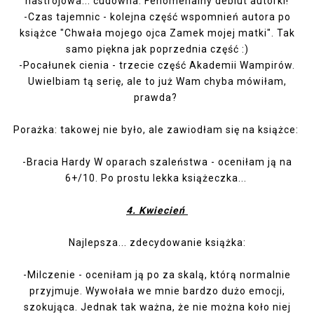
nastrojowa... cudowna. Fenomenalny debiut autorki!
-
Czas tajemnic
- kolejna część wspomnień autora po
książce "Chwała mojego ojca Zamek mojej matki". Tak
samo piękna jak poprzednia część :)
-
Pocałunek cienia
- trzecie część Akademii Wampirów.
Uwielbiam tą serię, ale to już Wam chyba mówiłam,
prawda?
Porażka: takowej nie było, ale zawiodłam się na książce:
-
Bracia Hardy W oparach szaleństwa
- oceniłam ją na
6+/10. Po prostu lekka książeczka...
4. Kwiecień
Najlepsza... zdecydowanie książka:
-
Milczenie
- oceniłam ją po za skalą, którą normalnie
przyjmuje. Wywołała we mnie bardzo dużo emocji,
szokująca. Jednak tak ważna, że nie można koło niej