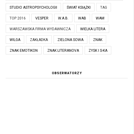
STUDIO ASTROPSYCHOLOGII
ŚWIAT KSIĄŻKI
TAG
TOP 2016
VESPER
W.A.B.
WAB
WAM
WARSZAWSKA FIRMA WYDAWNICZA
WIELKA LITERA
WILGA
ZAKŁADKA
ZIELONA SOWA
ZNAK
ZNAK EMOTIKON
ZNAK LITERANOVA
ZYSK I S-KA
OBSERWATORZY