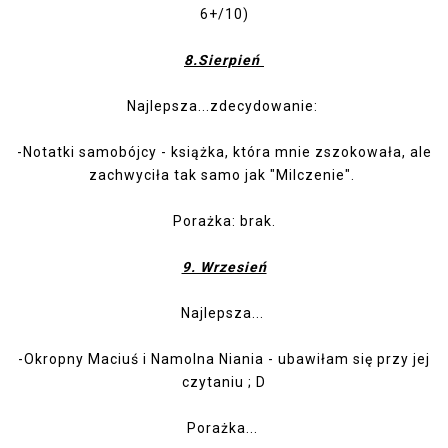
6+/10)
8.Sierpień
Najlepsza...zdecydowanie:
-
Notatki samobójcy
- książka, która mnie zszokowała, ale
zachwyciła tak samo jak "Milczenie".
Porażka: brak.
9. Wrzesień
Najlepsza...
-
Okropny Maciuś i Namolna Niania
- ubawiłam się przy jej
czytaniu ; D
Porażka...