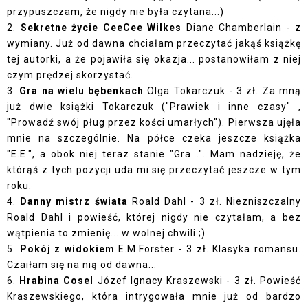
przypuszczam, że nigdy nie była czytana...)
2.
Sekretne życie CeeCee Wilkes
Diane Chamberlain - z
wymiany. Już od dawna chciałam przeczytać jakąś książkę
tej autorki, a że pojawiła się okazja... postanowiłam z niej
czym prędzej skorzystać.
3.
Gra na wielu bębenkach
Olga Tokarczuk - 3 zł. Za mną
już dwie książki Tokarczuk (
"Prawiek i inne czasy"
,
"
Prowadź swój pług przez kości umarłych
"). Pierwsza ujęła
mnie na szczególnie. Na półce czeka jeszcze książka
"E.E.", a obok niej teraz stanie "Gra...". Mam nadzieję, że
którąś z tych pozycji uda mi się przeczytać jeszcze w tym
roku.
4.
Danny mistrz świata
Roald Dahl - 3 zł. Niezniszczalny
Roald Dahl i powieść, której nigdy nie czytałam, a bez
wątpienia to zmienię... w wolnej chwili ;)
5.
Pokój z widokiem
E.M.Forster - 3 zł. Klasyka romansu.
Czaiłam się na nią od dawna...
6.
Hrabina Cosel
Józef Ignacy Kraszewski - 3 zł. Powieść
Kraszewskiego, która intrygowała mnie już od bardzo