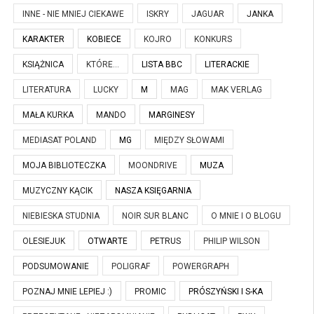
INNE - NIE MNIEJ CIEKAWE
ISKRY
JAGUAR
JANKA
KARAKTER
KOBIECE
KOJRO
KONKURS
KSIĄŻNICA
KTÓRE...
LISTA BBC
LITERACKIE
LITERATURA
LUCKY
M
MAG
MAK VERLAG
MAŁA KURKA
MANDO
MARGINESY
MEDIASAT POLAND
MG
MIĘDZY SŁOWAMI
MOJA BIBLIOTECZKA
MOONDRIVE
MUZA
MUZYCZNY KĄCIK
NASZA KSIĘGARNIA
NIEBIESKA STUDNIA
NOIR SUR BLANC
O MNIE I O BLOGU
OLESIEJUK
OTWARTE
PETRUS
PHILIP WILSON
PODSUMOWANIE
POLIGRAF
POWERGRAPH
POZNAJ MNIE LEPIEJ :)
PROMIC
PRÓSZYŃSKI I S-KA