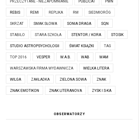
PRZECZYTANE - NIEZAPOMNIANIE
PUBLICAT
PWN
REBIS
REMI
REPLIKA
RM
SIEDMIORÓG
SKRZAT
SMAK SŁOWA
SONIA DRAGA
SQN
STABILO
STARA SZKOŁA
STENTOR / KORA
STOSIK
STUDIO ASTROPSYCHOLOGII
ŚWIAT KSIĄŻKI
TAG
TOP 2016
VESPER
W.A.B.
WAB
WAM
WARSZAWSKA FIRMA WYDAWNICZA
WIELKA LITERA
WILGA
ZAKŁADKA
ZIELONA SOWA
ZNAK
ZNAK EMOTIKON
ZNAK LITERANOVA
ZYSK I S-KA
OBSERWATORZY