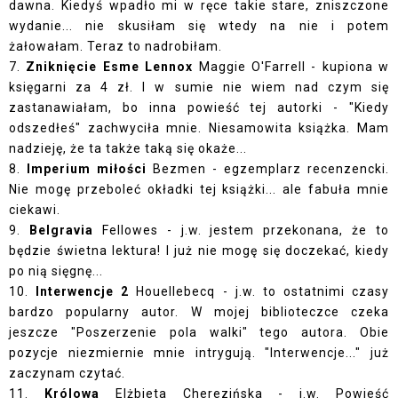
dawna. Kiedyś wpadło mi w ręce takie stare, zniszczone
wydanie... nie skusiłam się wtedy na nie i potem
żałowałam. Teraz to nadrobiłam.
7.
Zniknięcie Esme Lennox
Maggie O'Farrell - kupiona w
księgarni za 4 zł. I w sumie nie wiem nad czym się
zastanawiałam, bo inna powieść tej autorki - "
Kiedy
odszedłeś
" zachwyciła mnie. Niesamowita książka. Mam
nadzieję, że ta także taką się okaże...
8.
Imperium miłości
Bezmen - egzemplarz recenzencki.
Nie mogę przeboleć okładki tej książki... ale fabuła mnie
ciekawi.
9.
Belgravia
Fellowes - j.w. jestem przekonana, że to
będzie świetna lektura! I już nie mogę się doczekać, kiedy
po nią sięgnę...
10.
Interwencje 2
Houellebecq - j.w. to ostatnimi czasy
bardzo popularny autor. W mojej biblioteczce czeka
jeszcze "Poszerzenie pola walki" tego autora. Obie
pozycje niezmiernie mnie intrygują. "Interwencje..." już
zaczynam czytać.
11.
Królowa
Elżbieta Cherezińska - j.w. Powieść