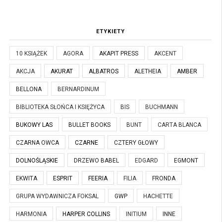
ETYKIETY
10 KSIĄŻEK
AGORA
AKAPIT PRESS
AKCENT
AKCJA
AKURAT
ALBATROS
ALETHEIA
AMBER
BELLONA
BERNARDINUM
BIBLIOTEKA SŁOŃCA I KSIĘŻYCA
BIS
BUCHMANN
BUKOWY LAS
BULLET BOOKS
BUNT
CARTA BLANCA
CZARNA OWCA
CZARNE
CZTERY GŁOWY
DOLNOŚLĄSKIE
DRZEWO BABEL
EDGARD
EGMONT
EKWITA
ESPRIT
FEERIA
FILIA
FRONDA
GRUPA WYDAWNICZA FOKSAL
GWP
HACHETTE
HARMONIA
HARPER COLLINS
INITIUM
INNE