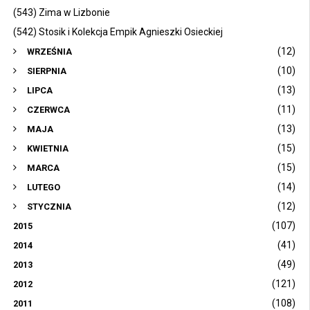
(543) Zima w Lizbonie
(542) Stosik i Kolekcja Empik Agnieszki Osieckiej
(12)
WRZEŚNIA
(10)
SIERPNIA
(13)
LIPCA
(11)
CZERWCA
(13)
MAJA
(15)
KWIETNIA
(15)
MARCA
(14)
LUTEGO
(12)
STYCZNIA
(107)
2015
(41)
2014
(49)
2013
(121)
2012
(108)
2011